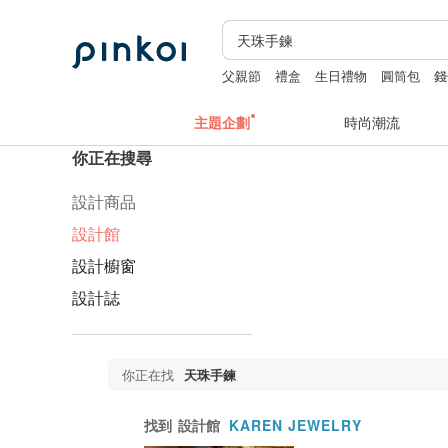
父親節
禮盒
生日禮物
圓筒包
錢
主題企劃
時尚潮流
你正在搜尋
設計商品
設計館
設計櫥窗
設計誌
你正在找
天珠手鍊
找到
設計館
KAREN JEWELRY