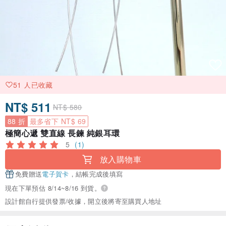
51 人已收藏
NT$ 511
NT$ 580
88 折
最多省下 NT$ 69
極簡心遞 雙直線 長鍊 純銀耳環
5
(1)
放入購物車
免費贈送
電子賀卡
，結帳完成後填寫
現在下單預估 8/14~8/16 到貨。
設計館自行提供發票/收據，開立後將寄至購買人地址