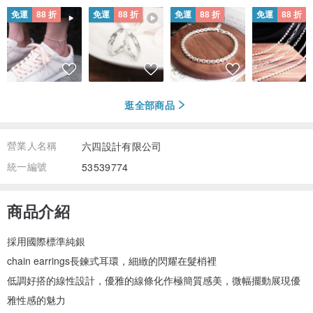
免運
88 折
免運
88 折
免運
88 折
免運
88 折
逛全部商品
營業人名稱
六四設計有限公司
統一編號
53539774
商品介紹
採用國際標準純銀
chain earrings長鍊式耳環，細緻的閃耀在髮梢裡
低調好搭的線性設計，優雅的線條化作極簡質感美，微幅擺動展現優
雅性感的魅力