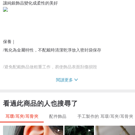
讓純銀飾品變化成柔性的美好
保養｜
/氧化為金屬特性，不配戴時清潔乾淨放入密封袋保存
/避免配戴飾品做粗重工作，易使飾品表面刮傷損毀
閱讀更多
/勿接觸香水、醋、果汁、漂白劑，減少侵蝕現象的發生
/純銀飾品使用拭銀布擦拭，電鍍飾品則使用軟布
看過此商品的人也搜尋了
耳環/耳夾/耳骨夾
配件飾品
手工製作的 耳環/耳夾/耳骨夾