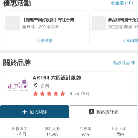
優惠活動
看全部 (10)
【輕鬆帶回好設計】寄往台灣、香
飾品特輯滿千免
港、澳門滿1200元免運(先付款訂單
滿 NT$ 1,200 享免運
指定設計館滿 NT$
專屬優惠)
活動詳情
活動詳
關於品牌
逛設計品牌
ART64 六四設計銀飾
台灣
5
(4,758)
領優惠券
聯絡設計師
加入關注
出貨速度
關注人數
回應率
上次上線
1～3 日
1 天內
11,683
97%