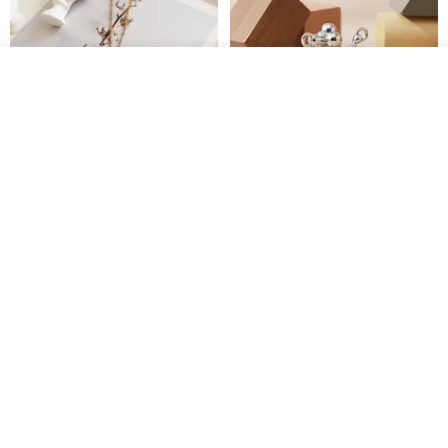
放入購物車
加入收藏
了解品牌
紅寶石可愛松鼠項鍊
氣球貴賓狗項鍊 不會漏氣款 職人
鏡面拋光 MIT台灣製造
PHOEBE JEWELRY
VIVIDIA Jewelry Design 薇媞亞
NT$ 750
NT$ 1,743
NT$ 1,980
免運