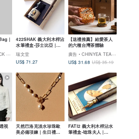
Bag |
422SHAK 義大利木桿沾
【送禮推薦】給愛茶人
水筆禮盒-莎士比亞 |
的六種台灣茶體驗
Francesco Rubinato
托比小黑
瑞文堂
廣告
CHINYEA TEAPARK 沁意茶苑
US$ 71.27
US$ 31.68
US$ 35.19
透視
天然巴洛克淡水珍珠歐
FATI2 義大利木桿沾水
美必備項鍊 | 生日禮物
筆禮盒-唸珠夫人 |
夏季穿搭
Francesco Rubinato