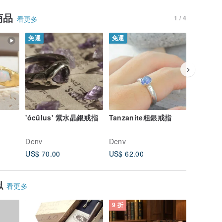
商品
1 / 4
看更多
免運
免運
免運
'ócŭlus' 紫水晶銀戒指
Tanzanite粗銀戒指
óptĭo 
Denv
Denv
Denv
US$ 70.00
US$ 62.00
US$ 78.
似
看更多
9 折