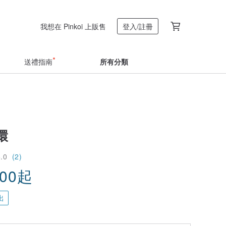
我想在 Pinkoi 上販售
登入/註冊
送禮指南
所有分類
環
5.0
(2)
.00
起
出