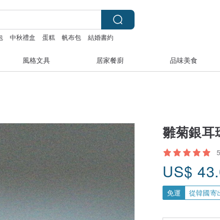
包
中秋禮盒
蛋糕
帆布包
結婚書約
風格文具
居家餐廚
品味美食
雛菊銀耳
US$
43
免運
從韓國寄