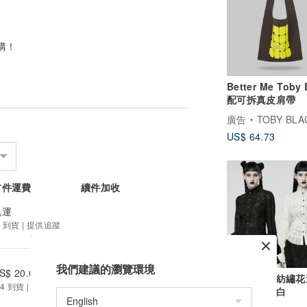
購！
Better Me Toby 
配可拆真皮肩帶
廣告
TOBY BLACK 
US$ 64.73
首件運費
續件加收
免運
 到貨 | 提供追蹤
我們建議的瀏覽環境
S$ 20.00
US$ 0.00
哥德巫師雪紡繡花
4 到貨 | 提供追蹤
襯衫 - 黑 / 白