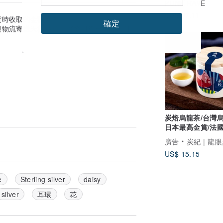
PUNK RAVE
US$ 97.11
貨時收取的金額為準。
確定
與物流寄送天數估算。實際到貨日可能因付
炭焙烏龍茶/台灣烏
日本最高金賞/法
茶葉大賽銀獎~50
廣告
炭紀 | 龍眼炭-手工炭焙台
US$ 15.15
e
Sterling silver
daisy
silver
耳環
花