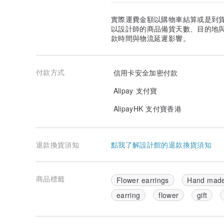
實際運費金額以購物車結算或是到
以設計師的商品備貨天數、目的地
款時間與物流延遲影響。
付款方式
信用卡安全加密付款
Alipay 支付寶
AlipayHK 支付寶香港
退款換貨須知
點我了解設計館的退款換貨須知
商品標籤
Flower earrings
Hand mad
earring
flower
gift