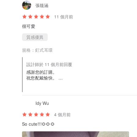
張筱涵
11 個月前
很可愛
質感優異
規格：
釘式耳環
設計師於 11 個月前回覆
感謝您的訂購。
祝您配戴愉快。
謝謝您！
Idy Wu
4 個月前
So cute!!!🌻🌻🌻