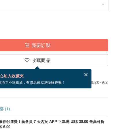
我要訂製
收藏商品
賀卡，結帳完成後填寫
電子賀卡是什麼？
心加入收藏夾
」。付款後需 10 個工作天製作。現在下單預估 8/20~9/2
望清單不怕錯過，有優惠會立刻提醒你喔！
 (1)
i 幫你付運費！新會員 7 天內於 APP 下單滿 US$ 30.00 最高可折
 6.00