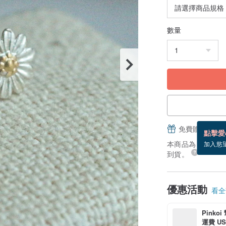
數量
免費贈送電子
點擊愛
本商品為「接單訂製
加入慾
到貨。
優惠活動
看全部
Pinko
運費 US$