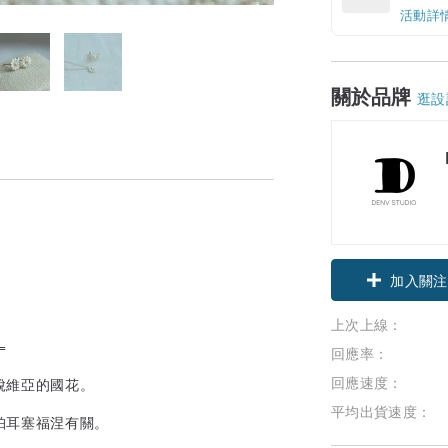
活動詳
關於品牌
逛設
加入關注
。
上次上線：
=
回應率：
回應速度：
脫維亞的國花。
平均出貨速度：
珀耳塞福涅有關。