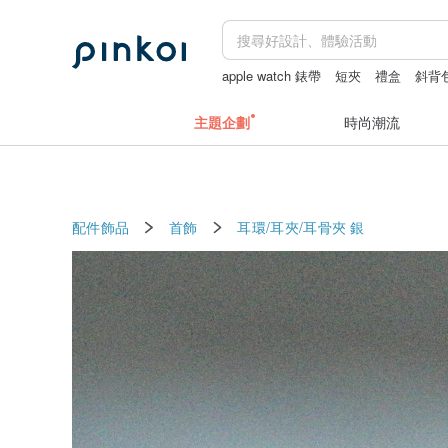
apple watch 錶帶
短夾
禮盒
斜背
主題企劃
時尚潮流
配件飾品
首飾
耳環/耳夾/耳骨夾
銀