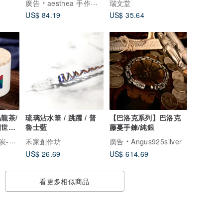
廣告
aesthea 手作輕珠寶
瑞文堂
US$ 84.19
US$ 35.64
龍茶/
琉璃沾水筆 / 跳躍 / 普
【巴洛克系列】巴洛克
國世界
魯士藍
藤蔓手鍊/純銀
克
灣烏龍茶
禾家創作坊
廣告
Angus925silver
US$ 26.69
US$ 614.69
看更多相似商品