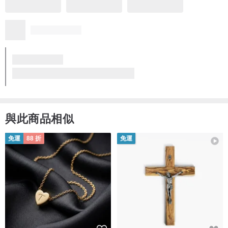
*圖片只供配件參考，耳環顏色以產品圖片為準
與此商品相似
免運
88 折
免運
香港 手工製作
/注意事項
*耳環以單隻販售，如需一對，下單數量請改為 2 件
*此商品為手工製作，尺寸、形狀、顏色分佈略有誤差為正常現象
*手工玻璃偶有小氣泡為正常現象
*各種螢幕顯示器所呈現的商品照可能會產生色差，商品顏色請以實品