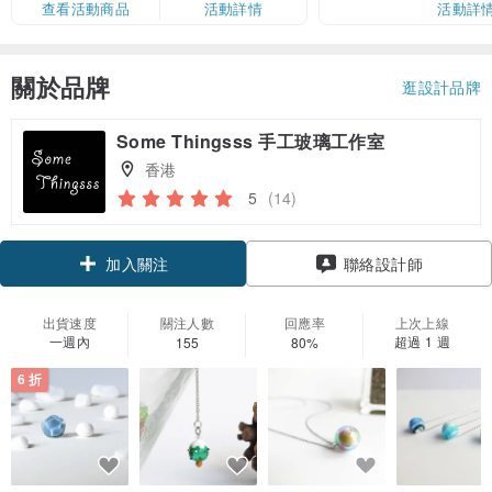
查看活動商品
活動詳情
活動詳
關於品牌
逛設計品牌
Some Thingsss 手工玻璃工作室
香港
5
(14)
領優惠券
聯絡設計師
加入關注
出貨速度
關注人數
回應率
上次上線
一週內
超過 1 週
155
80%
6 折