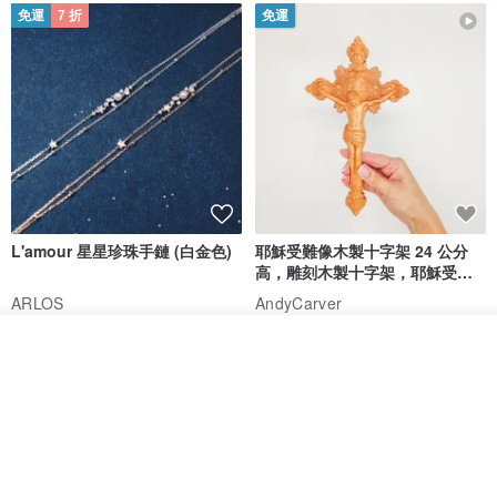
免運
7 折
免運
L'amour 星星珍珠手鏈 (白金色)
耶穌受難像木製十字架 24 公分
高，雕刻木製十字架，耶穌受難
像天主教十字架
ARLOS
AndyCarver
NT$ 4,641
NT$ 6,630
NT$ 1,560
放入購物車
免運
7 折
加入收藏
了解品牌