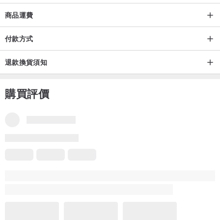
商品運費
*圖片只供尺寸參考，耳環顏色請以產品圖片為準。
付款方式
/ 材質
退款換貨須知
手工燒製玻璃
耳針/耳扣: 不鏽鋼
耳夾: 透明矽膠
購買評價