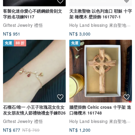
為主
客製化迷你愛心不銹鋼鎖骨刻文
天主教聖物 以色列進口 耶穌 十字
*設計館週六及週日休息，暫停出貨，請耐心等候我們週一開始出貨
字姓名項鍊N117
架 橄欖木 壁掛飾 161707-1
Holy Land blessing 來自聖地的祝福
Giftest Jewelry 禮悟
NT$ 951
NT$ 3,000
免運
88 折
免運
石榴石/唯一 小王子玫瑰花女生女
牆壁掛飾 Celtic cross 十字架 進
友女朋友情人節禮物禮盒手鍊B26
口橄欖木 161748
Holy Land blessing 來自聖地的祝福
Giftest Jewelry 禮悟
NT$ 677
NT$ 769
NT$ 1,200