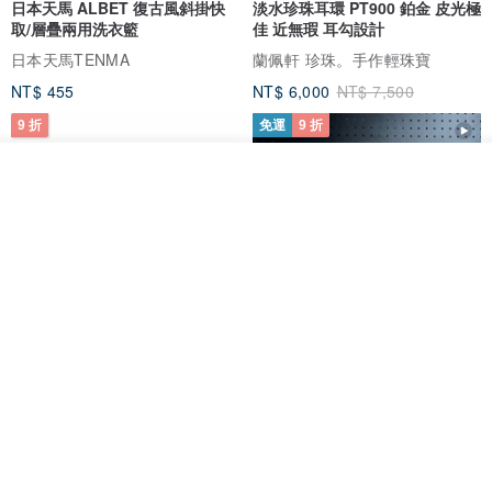
日本天馬 ALBET 復古風斜掛快
淡水珍珠耳環 PT900 鉑金 皮光極
取/層疊兩用洗衣籃
佳 近無瑕 耳勾設計
日本天馬TENMA
蘭佩軒 珍珠。手作輕珠寶
NT$ 455
NT$ 6,000
NT$ 7,500
9 折
免運
9 折
我要排隊
了解品牌
日本Like-it 可堆疊收納洗衣籃專
雙抽屜螢幕增高架(寬42CM) 收納
用 -滑滑便利輪 (專用輪)
書桌展示架 手工 客製化雷射雕刻
this-this 雜貨研究所
Pinocchio’s cabin
NT$ 234
NT$ 260
NT$ 3,026
NT$ 3,362
免運
68 折