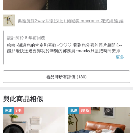
典雅沉靜2way耳環(深藍) 傾城笑 macrame 花式繩編 編結 可改耳夾式 天然石
設計師於 8 年前回覆
哈哈~謝謝您的肯定和喜歡~♡♡♡ 看到您分喜的照片超開心~
能那麼快送達要歸功於辛勞的郵務員~macky只是把時間安排的
剛剛好而已~XDDD
更多
看品牌所有評價 (180)
與此商品相似
免運
9 折
免運
88 折