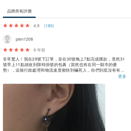
品牌所有評價
4.9
(180)
pien1208
8 年前
非常驚人！我在29號下訂單，並在30號晚上7點完成匯款，竟然31
號早上11點就收到限時掛號的包裹（當然也有在同一縣市的優
勢），這個行政處理和物流速度都快到嚇死人，你們到底沒有有在
下班！（派人去勞檢
更多
買的兩副耳夾都令人十分喜愛，實體意外地比想像中的小，但正是
因為小巧（約2-3個牙籤寬），戴起來十分低調而精緻，非常喜歡！