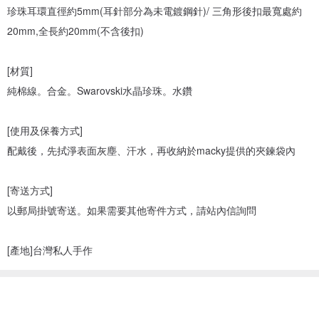
珍珠耳環直徑約5mm(耳針部分為未電鍍鋼針)/ 三角形後扣最寬處約
20mm,全長約20mm(不含後扣)
[材質]
純棉線。合金。Swarovski水晶珍珠。水鑽
[使用及保養方式]
配戴後，先拭淨表面灰塵、汗水，再收納於macky提供的夾鍊袋內
[寄送方式]
以郵局掛號寄送。如果需要其他寄件方式，請站內信詢問
[產地]台灣私人手作
看過此商品的人也搜尋了