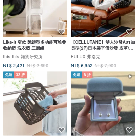
Like-it 窄款 隙縫型多功能可堆疊
【CELLUTANE】雙人沙發A01加
收納籃 洗衣籃 三層組
長型(2P)日本製平價沙發 皮革/燈
芯絨
this-this 雜貨研究所
FULUX 弗洛克
NT$ 2,421
NT$ 2,690
NT$ 6,952
NT$ 7,900
免運
32 折
免運
8 折