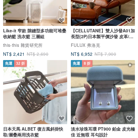
Like-it 窄款 隙縫型多功能可堆疊
【CELLUTANE】雙人沙發A01加
收納籃 洗衣籃 三層組
長型(2P)日本製平價沙發 皮革/燈
芯絨
this-this 雜貨研究所
FULUX 弗洛克
NT$ 2,421
NT$ 2,690
NT$ 6,952
NT$ 7,900
免運
32 折
免運
8 折
日本天馬 ALBET 復古風斜掛快
淡水珍珠耳環 PT900 鉑金 皮光極
取/層疊兩用洗衣籃
佳 近無瑕 耳勾設計