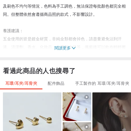
及刷色不均勻等情況，色料為手工調色，無法保證每批顏色都完全相
同。但整體依然會遵循商品照的款式，不影響設計。
養護建議：
五金使用的皆是鍍金材質，非純金類都會掉色，請盡量避免沾到汗
液、清潔劑、香水、化妝品、化學類物品等，佩戴後可以軟布輕輕擦
閱讀更多
拭後放回附贈的密封袋內，增加使用壽命。
看過此商品的人也搜尋了
若五金有氧化暗沉情況，可使用牙膏泡沫輕輕塗抹後擦拭乾淨，可恢
復部分光澤。
耳環/耳夾/耳骨夾
配件飾品
手工製作的 耳環/耳夾/耳骨夾