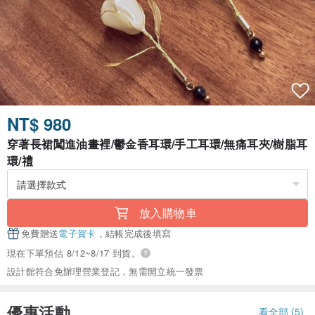
NT$ 980
穿著長裙闖進油畫裡/鬱金香耳環/手工耳環/無痛耳夾/樹脂耳
環/禮
放入購物車
免費贈送
電子賀卡
，結帳完成後填寫
現在下單預估 8/12~8/17 到貨。
設計館符合免辦理營業登記，無需開立統一發票
優惠活動
看全部 (5)