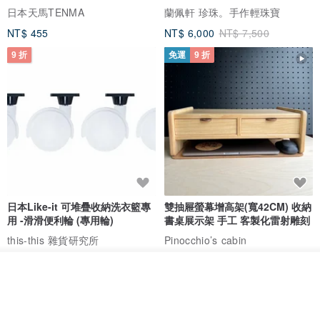
日本天馬TENMA
蘭佩軒 珍珠。手作輕珠寶
NT$ 455
NT$ 6,000
NT$ 7,500
9 折
免運
9 折
日本Like-it 可堆疊收納洗衣籃專
雙抽屜螢幕增高架(寬42CM) 收納
用 -滑滑便利輪 (專用輪)
書桌展示架 手工 客製化雷射雕刻
this-this 雜貨研究所
Pinocchio’s cabin
NT$ 234
NT$ 260
NT$ 3,026
NT$ 3,362
放入購物車
免運
68 折
加入收藏
了解品牌