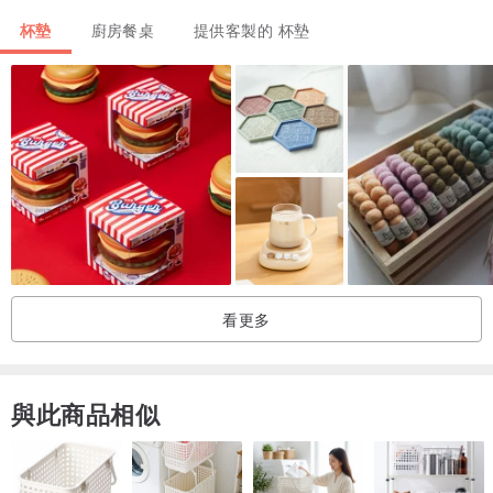
▲設計製作時間需10-14工作天(不含假日)
杯墊
廚房餐桌
提供客製的 杯墊
● 之前有做過設計稿的油畫/手機桌布的客人們
可以跟我們加購此客製周邊商品哦~
(會給你加購優惠價格)
@手繪客製圖像皆為設計師版權&著作權所有
@我們會保護您的照片，絕無作其他用途，請放心
@本商品為客製化商品，不適用消費者保護法第十九條七日猶豫期間
規定，請確認您的需求後在下單購買唷
看更多
與此商品相似