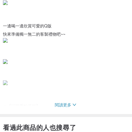
一邊喝一邊欣賞可愛的Q版
快來準備獨一無二的客製禮物吧~~
閱讀更多
▲【訂購重點流程】
下單付款 → 傳照片給我們 → 我們會給你選表情、背景
我們收到你的照片之後
看過此商品的人也搜尋了
繪製設計 → 傳初稿給你看 → 確認 → 出貨