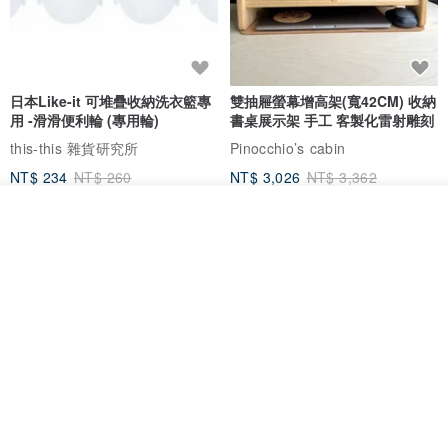
日本Like-it 可堆疊收納洗衣籃專
雙抽屜螢幕增高架(寬42CM) 收納
用 -滑滑便利輪 (專用輪)
書桌展示架 手工 客製化雷射雕刻
this-this 雜貨研究所
Pinocchio’s cabin
NT$ 234
NT$ 260
NT$ 3,026
NT$ 3,362
免運
68 折
我要排隊
了解品牌
日本squ+ SUN&WASSER可層疊
工業風_植物雙層展示層架/塊根/
置物洗衣籃-2入-多色可選
多肉植物/鐵網**歡迎客製**