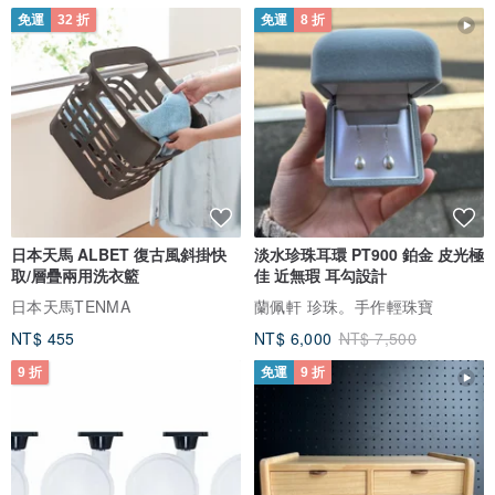
免運
32 折
免運
8 折
日本天馬 ALBET 復古風斜掛快
淡水珍珠耳環 PT900 鉑金 皮光極
取/層疊兩用洗衣籃
佳 近無瑕 耳勾設計
日本天馬TENMA
蘭佩軒 珍珠。手作輕珠寶
NT$ 455
NT$ 6,000
NT$ 7,500
9 折
免運
9 折