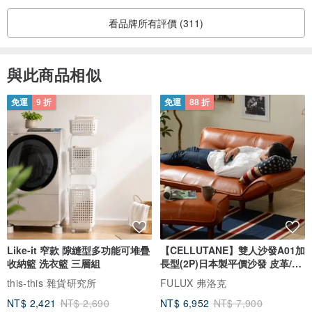
看品牌所有評價 (311)
與此商品相似
免運
9 折
免運
88 折
Like-it 窄款 隙縫型多功能可堆疊
【CELLUTANE】雙人沙發A01加
收納籃 洗衣籃 三層組
長型(2P)日本製平價沙發 皮革/燈
芯絨
this-this 雜貨研究所
FULUX 弗洛克
NT$ 2,421
NT$ 2,690
NT$ 6,952
NT$ 7,900