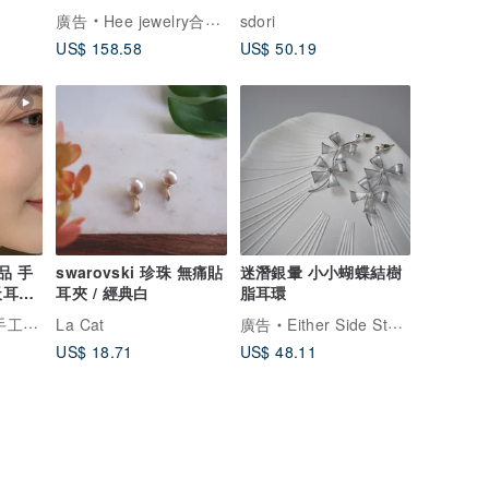
珍珠系列
廣告
Hee jewelry合一輕珠寶
sdori
US$ 158.58
US$ 50.19
品 手
swarovski 珍珠 無痛貼
迷潛銀暈 小小蝴蝶結樹
天耳環
耳夾 / 經典白
脂耳環
工飾品
La Cat
廣告
Either Side Store
US$ 18.71
US$ 48.11