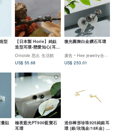
造型
【日本製 Horie】純鈦
微光圓舞白金鑽石耳環
造型耳環-戀愛知心(耳針
式) 共 7款式
Omoide 思出 生活館
廣告
Hee jewelry合一輕珠寶
US$ 55.68
US$ 253.01
輕量貼
極夜藍光PT900藍寶石
迷你棒形珍珠925純銀耳
耳環
環 (銀/玫瑰金/18K金) |