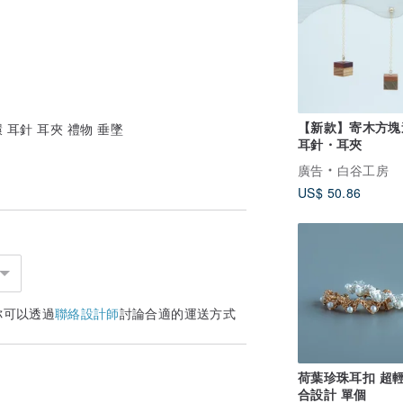
【新款】寄木方塊
 耳針 耳夾 禮物 垂墜
耳針・耳夾
廣告
白谷工房
US$ 50.86
你可以透過
聯絡設計師
討論合適的運送方式
荷葉珍珠耳扣 超
合設計 單個