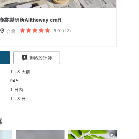
鹿裳製研所Alltheway craft
5.0
(13)
台灣
聯絡設計師
1～3 天前
94%
1 日內
1～3 日
薦