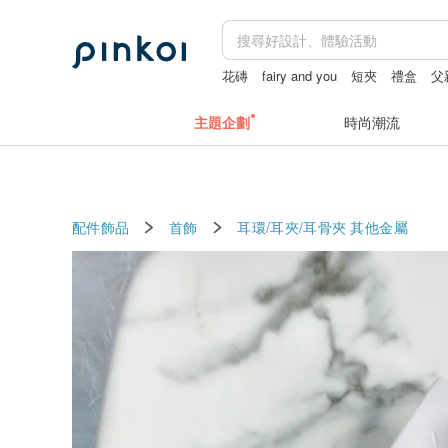
花磚
fairy and you
短夾
禮盒
父
台北手作課程
主題企劃
時尚潮流
配件飾品
首飾
耳環/耳夾/耳骨夾
其他金屬