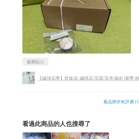
服務貼心
【繡球花季】乾燥花-繡球花/耳環/耳夾/銀針/垂墜/粉
看品牌所有評價 (1
看過此商品的人也搜尋了