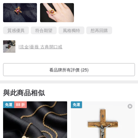
質感優異
符合期望
風格獨特
想再回購
|流金|薔薇 古典開口戒
看品牌所有評價 (25)
與此商品相似
免運
88 折
免運