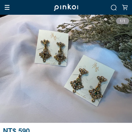
1/1
NT$ 590