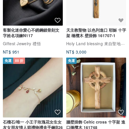
客製化迷你愛心不銹鋼鎖骨刻文
天主教聖物 以色列進口 耶穌 十字
字姓名項鍊N117
架 橄欖木 壁掛飾 161707-1
Holy Land blessing 來自聖地的祝福
Giftest Jewelry 禮悟
NT$ 951
NT$ 3,000
免運
88 折
免運
石榴石/唯一 小王子玫瑰花女生女
牆壁掛飾 Celtic cross 十字架 進
友女朋友情人節禮物禮盒手鍊B26
口橄欖木 161748