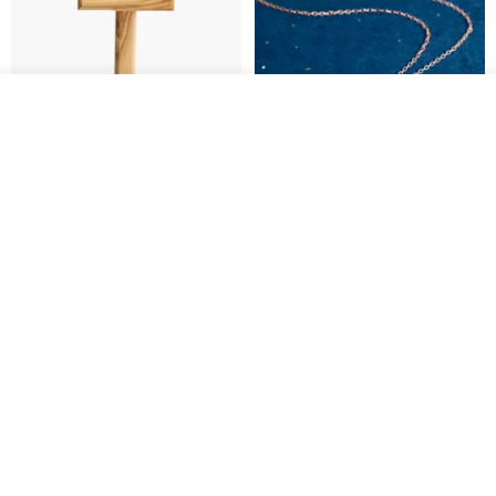
我要排隊
了解品牌
基督教婚禮禮物 桌上擺設 橄欖木
La Joie 藍月亮石閃耀項鏈 (玫瑰
雙層站立十字架 木製底座
金)
161711
Holy Land blessing 來自聖地的祝福
ARLOS
NT$ 899
NT$ 6,536
NT$ 9,336
免運