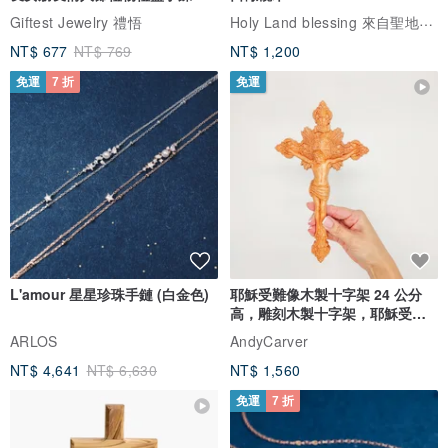
Holy Land blessing 來自聖地的祝福
Giftest Jewelry 禮悟
NT$ 677
NT$ 769
NT$ 1,200
免運
7 折
免運
L'amour 星星珍珠手鏈 (白金色)
耶穌受難像木製十字架 24 公分
高，雕刻木製十字架，耶穌受難
像天主教十字架
ARLOS
AndyCarver
NT$ 4,641
NT$ 6,630
NT$ 1,560
免運
7 折