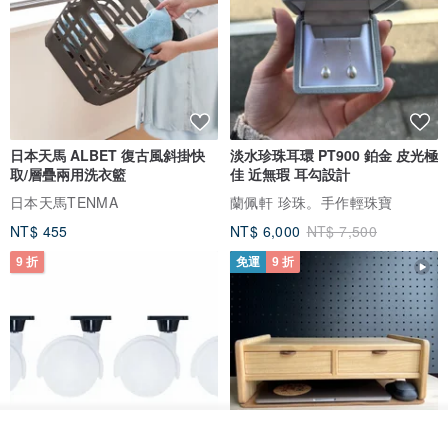
日本天馬 ALBET 復古風斜掛快
淡水珍珠耳環 PT900 鉑金 皮光極
取/層疊兩用洗衣籃
佳 近無瑕 耳勾設計
日本天馬TENMA
蘭佩軒 珍珠。手作輕珠寶
NT$ 455
NT$ 6,000
NT$ 7,500
9 折
免運
9 折
我要訂製