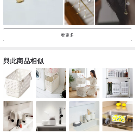
※與其他 lily 耳環的鋼絲相比，此款耳環的鋼絲較粗，鋼絲顏色也會略
有不同。
看更多
【無痛配戴設計】
採用鋼絲材質，可依個人耳垂厚度調整配戴。
與此商品相似
配有矽膠套，即使長時間配戴也不感壓迫，且不易脫落。
配戴時彷彿沒有戴耳環般的輕盈感是其特色。
鋼絲採用原廠 Artistic Wire。
✳︎Artistic Wire✳︎
不易因摩擦、折彎或扭曲而掉色，耐用性強。被譽為頂級鋼絲。