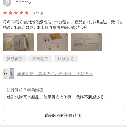
m*******5
3 年前
每顆耳環分開用泡泡紙包裝, 十分穩妥。產品如相片和描述一致, 很
精緻, 配戴亦舒適, 附上戴耳環說明書, 很貼心喔！
感謝您的惠顧。
質感優異
符合期望
風格獨特
無痛耳夾 /青金石和小金耳環 天然石材
©︎2020 lily accessory.
設計師於 3 年前回覆
感謝您購買本產品。如果再次有聯繫，我將不勝感激😊✨
看品牌所有評價 (110)
搜尋關鍵字