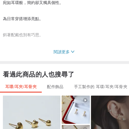
宛如耳環般，簡約卻又獨具個性。
為日常穿搭增添亮點。
斜著配戴也別有巧思。
閱讀更多
【規格】
看過此商品的人也搜尋了
顏色：金色
圈環正面長度：約 0.9 公分
耳環/耳夾/耳骨夾
配件飾品
手工製作的 耳環/耳夾/耳骨夾
鋼絲粗細：約 0.8 公釐
※所有商品皆以工具手工製作，過程中鋼絲難免產生細微刮痕，敬請見
諒。