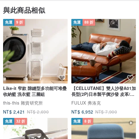
與此商品相似
飾品 耳環 小巧 簡約 學校日
金色 時髦 如耳環的耳夾 面罩
免運
9 折
免運
88 折
大人 耳骨夾 風耳夾
看起來像耳環的耳夾 辦公室 工作 金色
可夾式耳夾 西裝 無痛耳夾 可愛
時尚 風耳環 適合耳垂薄者
適合耳垂不痛者 輕盈 獨特
適合耳垂厚者 可調整耳環
秋 冬 夏 春 小巧 珍珠 如耳環的耳夾
Like-it 窄款 隙縫型多功能可堆疊
【CELLUTANE】雙人沙發A01加
項鍊 圈環 槌紋 古著 條狀
收納籃 洗衣籃 三層組
長型(2P)日本製平價沙發 皮革/燈
耳夾 耳圈 禮物 贈禮
芯絨
this-this 雜貨研究所
FULUX 弗洛克
NT$ 2,421
NT$ 2,690
NT$ 6,952
NT$ 7,900
免運
32 折
免運
8 折