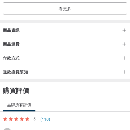
看更多
【設計重點】
商品資訊
簡約卻獨特且時尚的設計。
小巧精緻，能輕鬆搭配各式穿搭。
商品運費
不僅適合女性，也推薦給男性。
付款方式
退款換貨須知
所有商品皆手工製作，可能存在些微的左右差異。
請注意，過度用力或快速晃動可能導致鋼絲變形或損壞。
購買評價
矽膠套透過透明接著劑固定於中心位置。
品牌所有評價
5
(110)
輕鬆享受無負擔的耳畔時尚。