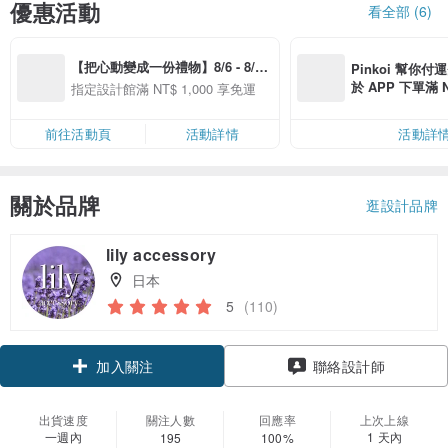
優惠活動
看全部 (6)
【把心動變成一份禮物】8/6 - 8/20 
Pinkoi 幫你付
精選品牌全館滿 NT$1,000 免運
於 APP 下單滿 
指定設計館滿 NT$ 1,000 享免運
運費 NT$ 100
前往活動頁
活動詳情
活動詳
關於品牌
逛設計品牌
lily accessory
日本
5
(110)
領優惠券
聯絡設計師
加入關注
出貨速度
關注人數
回應率
上次上線
一週內
1 天內
195
100%