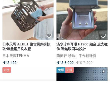
日本天馬 ALBET 復古風斜掛快
淡水珍珠耳環 PT900 鉑金 皮光極
取/層疊兩用洗衣籃
佳 近無瑕 耳勾設計
日本天馬TENMA
蘭佩軒 珍珠。手作輕珠寶
NT$ 455
NT$ 6,000
NT$ 7,500
9 折
免運
9 折
放入購物車
加入收藏
了解品牌