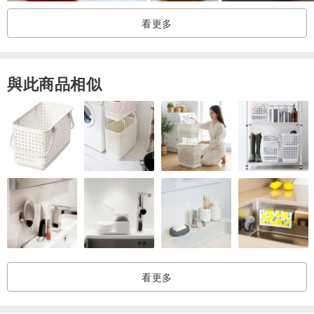
3.作品以15 CM 基本手圍尺寸製作，我們使用延長鍊，以便不受尺寸
看更多
限制的穿戴
4.我們使用的五金材料為14K GF與純銀，純銀遇硫必然有硫化反應，
與此商品相似
這是銀的特性，因此敬請定期保養緩減硫化的時間，但是即便硫化亦
可以恢復，若需要進一步協助歡迎來訊詢問
5.手工多少會留下製作痕跡，請斟酌能否接受
✦☾✦ 出貨 The shippingment ✦☾✦
1.原則上不接受急件，下標後五天內寄出，倘若真的非常急，請先來
訊詢問
看更多
2.週五傍晚後、週末與國定假日休息，不定時回覆訊息