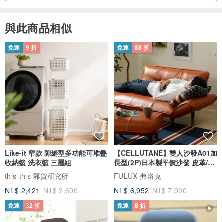
與此商品相似
免運
9 折
免運
88 折
Like-it 窄款 隙縫型多功能可堆疊
【CELLUTANE】雙人沙發A01加
收納籃 洗衣籃 三層組
長型(2P)日本製平價沙發 皮革/燈
芯絨
this-this 雜貨研究所
FULUX 弗洛克
NT$ 2,421
NT$ 2,690
NT$ 6,952
NT$ 7,900
免運
32 折
免運
8 折