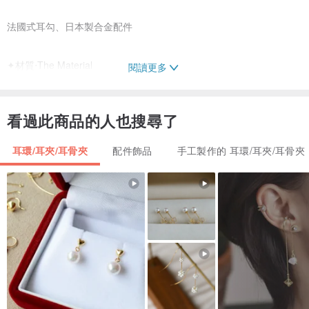
法國式耳勾、日本製合金配件
✦材質‧The Material
閱讀更多
S925 銀，外層有鍍金，我個人是過敏人，戴這款沒有不適、沒有發
看過此商品的人也搜尋了
癢等狀況，但是畢竟不是999純銀，因此仍需斟酌是否合適自己的體
質
耳環/耳夾/耳骨夾
配件飾品
手工製作的 耳環/耳夾/耳骨夾
✦☾✦說明✦☾✦
1.保證100%天然石，未使用任何人工造假、干涉的礦物
2.天然石的紋路、色澤、特徵皆不同，照片中的款式主要為參考，製
作時會盡量避免落差