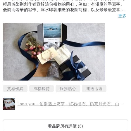
(2) 半年內14K GF可以免費拋光、整理，維修視情況酌收材料費，運
輕易感染到創作者對於這份禮物的用心，例如：有溫度的手寫字、
低調而奢華的緞帶、浮水印著細緻的花圈商標，以及最最最驚喜的
費需自付，此為限定於台灣，敬請多海涵
是一打開包裹就能聞到淡淡卻很舒服的花香；而主角也就是手鍊本
更多
人更是精緻得令人屏息，很期待戴著草莓晶一起在那些風光明媚的
日子裡一起出門曬太陽💖💖💖
------
Thank you so much
------
質感優異
風格獨特
服務貼心
運送迅速
i sea you－伯爵遇上奶茶－紅石榴石、奶茶月光石、白水晶
看品牌所有評價 (3)