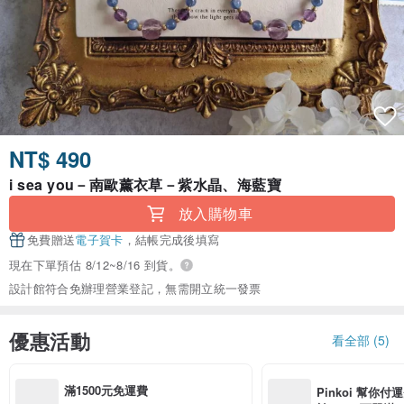
NT$ 490
i sea you－南歐薰衣草－紫水晶、海藍寶
放入購物車
免費贈送
電子賀卡
，結帳完成後填寫
現在下單預估 8/12~8/16 到貨。
設計館符合免辦理營業登記，無需開立統一發票
優惠活動
看全部 (5)
滿1500元免運費
Pinkoi 幫你付