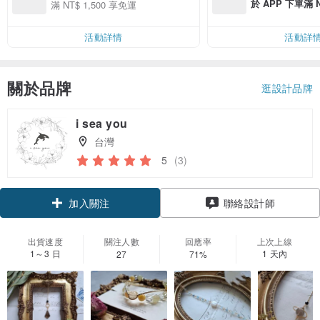
於 APP 下單滿 
滿 NT$ 1,500 享免運
運費 NT$ 100
活動詳情
活動詳
關於品牌
逛設計品牌
i sea you
台灣
5
(3)
加入關注
聯絡設計師
出貨速度
關注人數
回應率
上次上線
1～3 日
1 天內
27
71%