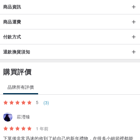
3.避免過多的塑膠包裝，本店大部份包材為紙製品與盒裝
商品資訊
4.一筆訂單最多可以寄四盒，若超過敬請先來訊詢問
商品運費
付款方式
5.訂單內容物有：南歐小禮物、珠寶擦拭布、絨布收納袋、感謝卡，
並且會以包裝禮物的規格寄出
退款換貨須知
6.消費滿 NTD 1500 免運費，此為限定於台灣客戶
購買評價
✦☾✦ 保固期與售後 Warranty period ✦☾✦
品牌所有評價
保固期的時效分別為：
5
(3)
莊瀅臻
(1) 一個月內若有非人為的狀況，如：斷線，敬請聯繫我們，運費與維
修費將由i sea you承擔。
1 年前
下單後非常迅速的收到了給自己的新年禮物，在很多小細節裡都能