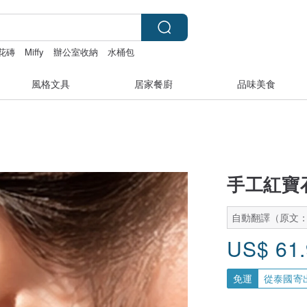
花磚
Miffy
辦公室收納
水桶包
風格文具
居家餐廚
品味美食
手工紅寶
自動翻譯（原文
US$
61
免運
從泰國寄