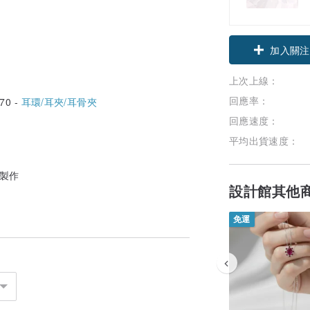
加入關注
上次上線：
回應率：
70 -
耳環/耳夾/耳骨夾
回應速度：
平均出貨速度：
銀製作
設計館其他
免運