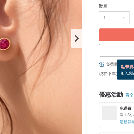
數量
免費贈送電子
點擊愛
現在下單預估 8/23
加入慾
優惠活動
看全部
免運費
滿 US$
活動詳