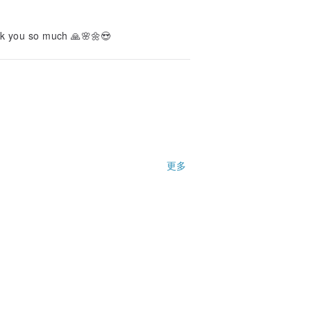
ank you so much 🙏🌸🌼😍
更多