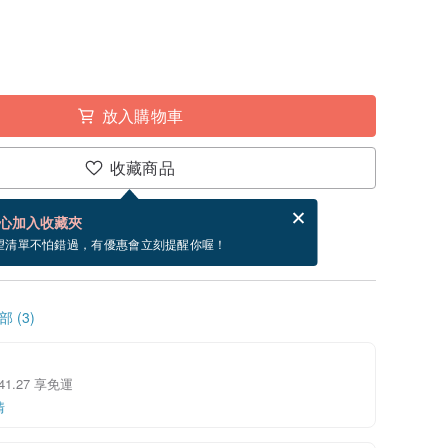
放入購物車
收藏商品
賀卡，結帳完成後填寫
電子賀卡是什麼？
心加入收藏夾
~8/25 到貨。
望清單不怕錯過，有優惠會立刻提醒你喔！
 (3)
 41.27 享免運
情