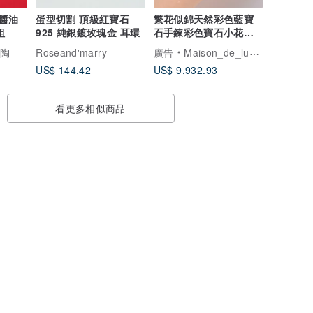
醬油
蛋型切割 頂級紅寶石
繁花似錦天然彩色藍寶
組
925 純銀鍍玫瑰金 耳環
石手鍊彩色寶石小花石
榴石沙弗萊18k金手鍊
陶陶
Roseand'marry
廣告
Maison_de_lumin
US$ 144.42
US$ 9,932.93
看更多相似商品