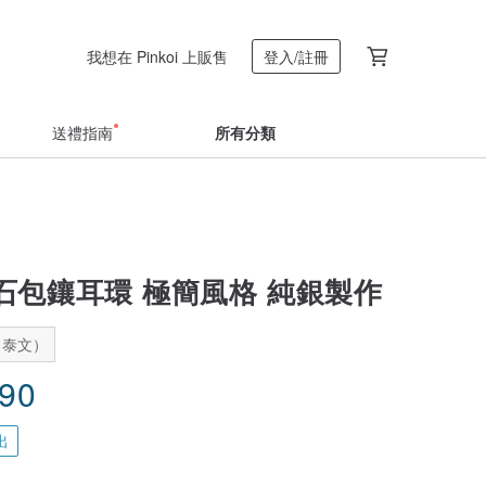
我想在 Pinkoi 上販售
登入/註冊
送禮指南
所有分類
石包鑲耳環 極簡風格 純銀製作
：泰文）
.90
出