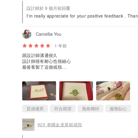
設計師於 9 個月前回覆
I'm really appreciate for your positive feedback . Th
Camellia You
1 年前
跟設計師溝通很久
設計師很有耐心也很細心
最後客製了這個戒指
實品超級讚的
出貨速度也是超級快
質感優異
符合期望
風格獨特
服務貼心
925 泰國金達萊銀戒指