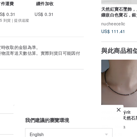
首件運費
續件加收
天然紅寶石墜飾，
S$ 0.31
US$ 0.31
鑲嵌白色寶石，銀
5 到貨 | 提供追蹤
台，搭配銀項鍊。
nucheecelic
寶石，一份心意。
US$ 111.41
貨時收取的金額為準。
與此商品相
與物流寄送天數估算。實際到貨日可能因付
svart og pýrít
necklace 天然
我們建議的瀏覽環境
石 黃鐵礦 / 純銀 
廣告
Nuna
US$ 84.76