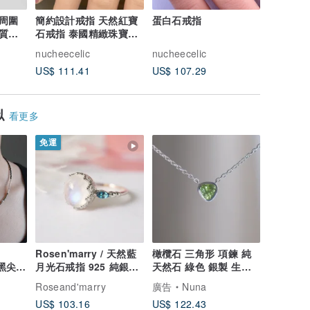
周圍
簡約設計戒指 天然紅寶
蛋白石戒指
緬甸天然
質戒
石戒指 泰國精緻珠寶手
戒台
天然
工製作 925 純銀
nucheecelic
nucheecelic
nucheece
US$ 111.41
US$ 107.29
US$ 90.
似
看更多
免運
Rosen'marry / 天然藍
橄欖石 三角形 項鍊 純
石黑尖晶
月光石戒指 925 純銀戒
天然石 綠色 銀製 生日
串珠
台
禮物
Roseand'marry
廣告
Nuna
US$ 103.16
US$ 122.43