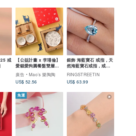
25 戒
【公益計畫 x 李瑾倫】
銀飾 海藍寶石 戒指，天
指
愛貓愛狗圓餐盤雙層禮
然海藍寶石戒指，戒
盒組
指，送禮自用
廣告
Mao’s 樂陶陶
RINGSTREETIN
US$ 52.56
US$ 63.99
免運