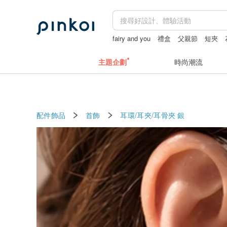
fairy and you
禮盒
父親節
短夾
主題企劃
時尚潮流
配件飾品
首飾
耳環/耳夾/耳骨夾
銀