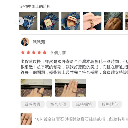
評價中附上的照片
凱凱茹
9 個月前
出貨速度快，雖然是國外寄送至台灣本島會秏一些時間，但
很細緻！超乎我的預期，讓我好驚艷的美戒，而且在溝通戒
答每一個問題，戒指戴上尺寸完全符合戒圍，會繼續支持設
質感優異
符合期望
風格獨特
服務貼心
18K 鍍金紅寶石與招財綠寶石純銀戒指，獻給特別