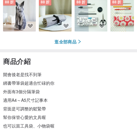
88 折
88 折
88 折
88 折
逛全部商品
商品介紹
開會後老是找不到筆
綁書帶筆袋超適合忙碌的你
外面有3個分隔筆袋
適用A4～A5尺寸記事本
背面是可調整的鬆緊帶
幫你保管心愛的文具喔
也可以當工具袋、小物袋喔