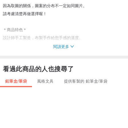
因為取圖的關係，圖案的分布不一定如同圖片。
請考慮清楚再做選擇喔！
＊商品特色＊
設計師手工製造，布製手作給您手感的溫度。
閱讀更多
＊尺寸規格＊商品不含拍攝道具、裝得下9支原子筆
寬18公分X高5.5公分X厚1.5公分(±0.5)
看過此商品的人也搜尋了
布料材質：台灣棉布(裡布色彩樣式由設計師搭配)
配件：YKK拉鍊+鬆緊帶+塑鋼扣環(色彩由設計師搭配)
鉛筆盒/筆袋
風格文具
提供客製的 鉛筆盒/筆袋
＊清洗保養＊
內布有貼襯，請手洗平放晾乾。
＊設計師小叮嚀＊
如有任何疑問，歡迎連絡設計師。