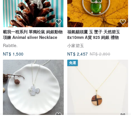
載我一程系列 單獨松鼠 純銀動物
福氣貓頭鷹 玉 墜子 天然碧玉
項鍊 Animal sliver Necklace
8x10mm A貨 925 純銀 禮物
Rabitle.
小家碧玉
NT$ 1,500
NT$ 2,457
NT$ 2,890
免運
我要訂製
淘氣小松鼠925純銀項鍊
FOSSIL SERIES 圓形項鍊
加入收藏
了解品牌