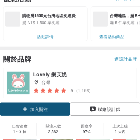
購物滿1500元台灣地區免運費
台灣地區，滿５
費。
滿 NT$ 1,500 享免運
滿 5 件享免運
活動詳情
查看活動商品
關於品牌
逛設計品牌
Lovely 樂芙妮
台灣
5
(1,156)
領優惠券
聯絡設計師
加入關注
出貨速度
關注人數
回應率
上次上線
1～3 日
1 天內
2,362
97%