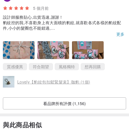
5 個月前
設計師服務貼心,出貨迅速,謝謝！
豹紋控的我,不喜歡身上有大面積的豹紋,就喜歡各式各樣的豹紋配
件,小小的髮圈也不能錯過,
咖啡色,黑色都喜歡,
更多
各買了2個,
包釦質感好,做工精緻！
質感優異
符合期望
風格獨特
想再回購
Lovely【豹紋包扣鬆緊髮束】咖豹 (1個)
看品牌所有評價 (1,156)
與此商品相似