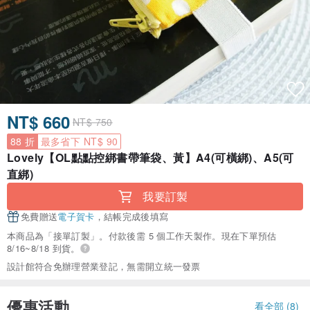
NT$ 660
NT$ 750
88 折
最多省下 NT$ 90
Lovely【OL點點控綁書帶筆袋、黃】A4(可橫綁)、A5(可
直綁)
我要訂製
免費贈送
電子賀卡
，結帳完成後填寫
本商品為「接單訂製」。付款後需 5 個工作天製作。現在下單預估
8/16~8/18 到貨。
設計館符合免辦理營業登記，無需開立統一發票
優惠活動
看全部 (8)