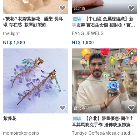
台北市
//繁花// 花嫁紫藤花 - 垂墜.長耳
【中山區 金屬線編織】新
體驗
環.存在感_接單訂製款
手友善 寶石生命樹 招財樹 / 寶石
自選
the.light
FANG JEWELS
NT$ 1,980
NT$ 1,900
台北市
紫藤花
【台北】限量優惠-圖佳土
體驗
耳其馬賽克手作-送傳統服飾換裝
體驗
Turkiye Coffee&Mosaic studio土耳其咖啡與馬賽克燈工作坊
momoirokonpeito