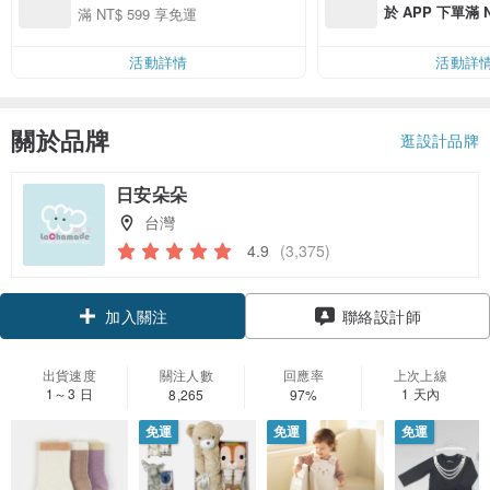
於 APP 下單滿 
滿 NT$ 599 享免運
運費 NT$ 100
活動詳情
活動詳
關於品牌
逛設計品牌
日安朵朵
台灣
4.9
(3,375)
領優惠券
聯絡設計師
加入關注
出貨速度
關注人數
回應率
上次上線
1～3 日
1 天內
8,265
97%
免運
免運
免運