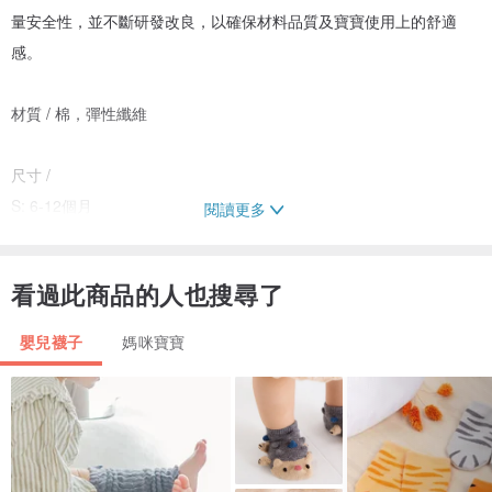
量安全性，並不斷研發改良，以確保材料品質及寶寶使用上的舒適
感。
材質 / 棉，彈性纖維
尺寸 /
S: 6-12個月
閱讀更多
M: 12-24個月
看過此商品的人也搜尋了
貼心小提醒 ❤ 每位嬰幼兒生長狀況不同，因此體型不盡相同，尺寸僅
為建議，請參考實際商品尺寸，並依小朋友實際生長情況購買。
嬰兒襪子
媽咪寶寶