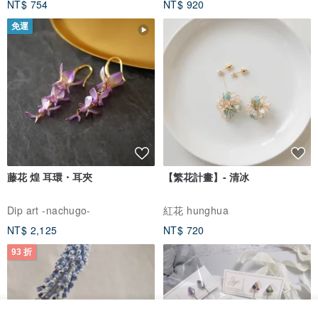
NT$ 754
NT$ 920
免運
藤花 煌 耳環・耳夾
【繁花計畫】- 清冰
Dip art -nachugo-
紅花 hunghua
NT$ 2,125
NT$ 720
93 折