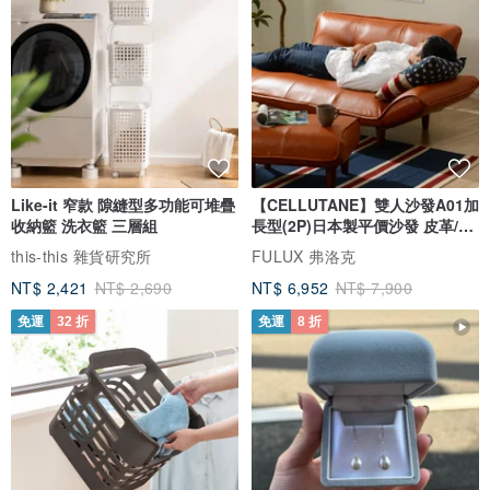
Like-it 窄款 隙縫型多功能可堆疊
【CELLUTANE】雙人沙發A01加
收納籃 洗衣籃 三層組
長型(2P)日本製平價沙發 皮革/燈
芯絨
this-this 雜貨研究所
FULUX 弗洛克
NT$ 2,421
NT$ 2,690
NT$ 6,952
NT$ 7,900
免運
32 折
免運
8 折