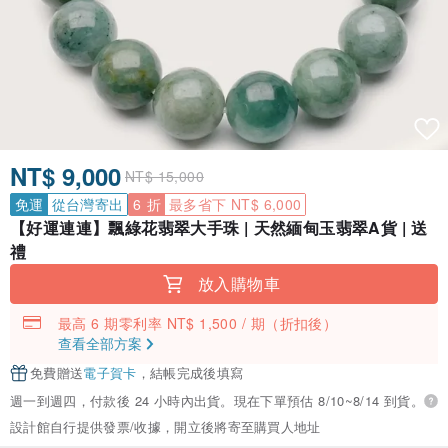
NT$ 9,000
NT$ 15,000
免運
從台灣寄出
6 折
最多省下 NT$ 6,000
【好運連連】飄綠花翡翠大手珠 | 天然緬甸玉翡翠A貨 | 送
禮
放入購物車
最高 6 期零利率 NT$ 1,500 / 期
（折扣後）
查看全部方案
免費贈送
電子賀卡
，結帳完成後填寫
週一到週四，付款後 24 小時內出貨。現在下單預估 8/10~8/14 到貨。
設計館自行提供發票/收據，開立後將寄至購買人地址