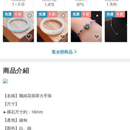
1～3 日
1 天內
1,473
97%
免運
6 折
免運
6 折
免運
6 折
免運
6 折
逛全部商品
商品介紹
【名稱】飄綠花翡翠大手珠
【尺寸】
►裸石尺寸約：16mm
【產地】緬甸
【顏色】白、綠