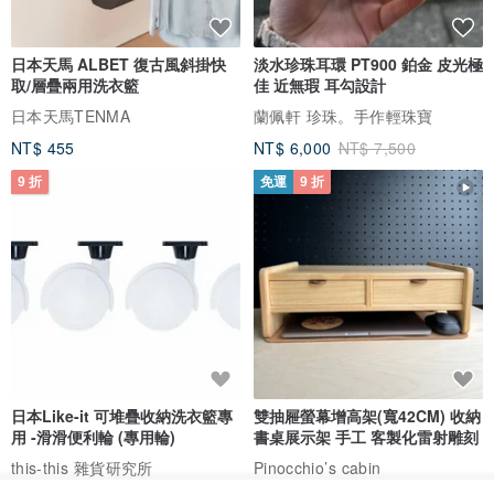
日本天馬 ALBET 復古風斜掛快
淡水珍珠耳環 PT900 鉑金 皮光極
取/層疊兩用洗衣籃
佳 近無瑕 耳勾設計
日本天馬TENMA
蘭佩軒 珍珠。手作輕珠寶
NT$ 455
NT$ 6,000
NT$ 7,500
9 折
免運
9 折
日本Like-it 可堆疊收納洗衣籃專
雙抽屜螢幕增高架(寬42CM) 收納
用 -滑滑便利輪 (專用輪)
書桌展示架 手工 客製化雷射雕刻
this-this 雜貨研究所
Pinocchio’s cabin