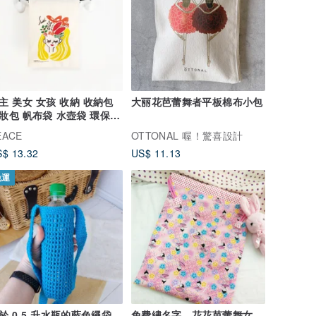
主 美女 女孩 收納 收納包
大丽花芭蕾舞者平板棉布小包
妝包 帆布袋 水壺袋 環保袋
口
EACE
OTTONAL 喔！驚喜設計
$ 13.32
US$ 11.13
免運
於 0.5 升水瓶的藍色繩袋。
免費繡名字。花花芭蕾舞女