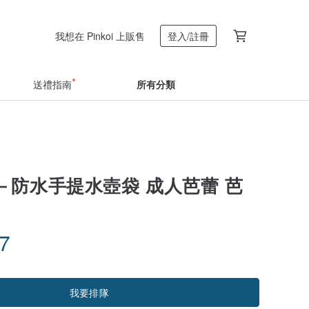
我想在 Pinkoi 上販售
登入/註冊
送禮指南
所有分類
－防水手提水壺袋 成人芭蕾 芭
87
我要排隊