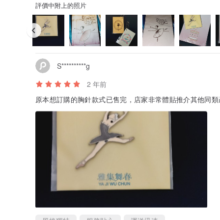
評價中附上的照片
S**********g
2 年前
原本想訂購的胸針款式已售完，店家非常體貼推介其他同類