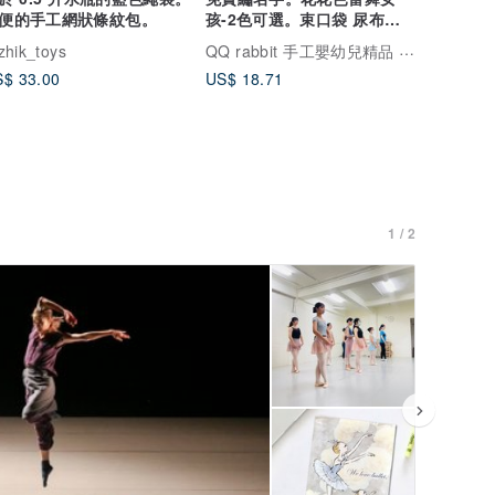
便的手工網狀條紋包。
孩-2色可選。束口袋 尿布袋
衣物袋
QQ rabbit 手工嬰幼兒精品 彌月禮盒
zhik_toys
$ 33.00
US$ 18.71
1 / 2