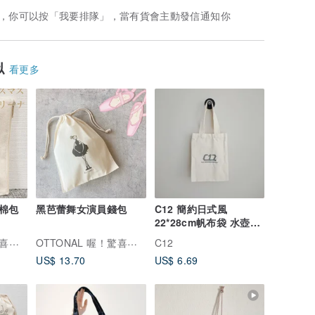
，你可以按「我要排隊」，當有貨會主動發信通知你
似
看更多
棉包
黑芭蕾舞女演員錢包
C12 簡約日式風
22*28cm帆布袋 水壺袋
資料袋 手提袋 購物袋
OTTONAL 喔！驚喜設計
OTTONAL 喔！驚喜設計
C12
US$ 13.70
US$ 6.69