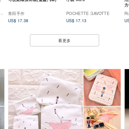
方
蕾（Itscorbeille ballet）
青田手作
POCHETTE GAVOTTE
Ri
US$ 17.38
US$ 17.13
US
看更多