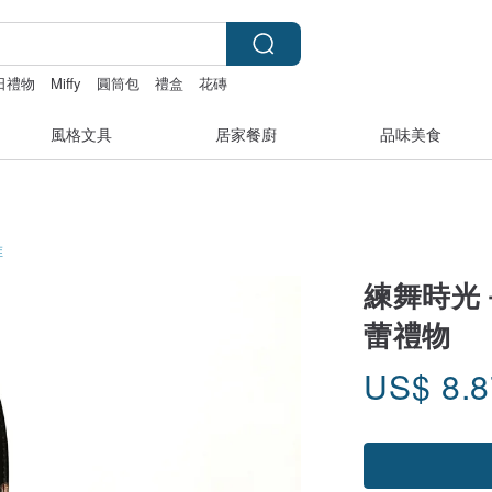
日禮物
Miffy
圓筒包
禮盒
花磚
風格文具
居家餐廚
品味美食
維
練舞時光
蕾禮物
US$
8.