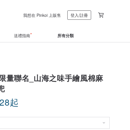
我想在 Pinkoi 上販售
登入/註冊
送禮指南
所有分類
台日限量聯名_山海之味手繪風棉麻
兜
.28
起