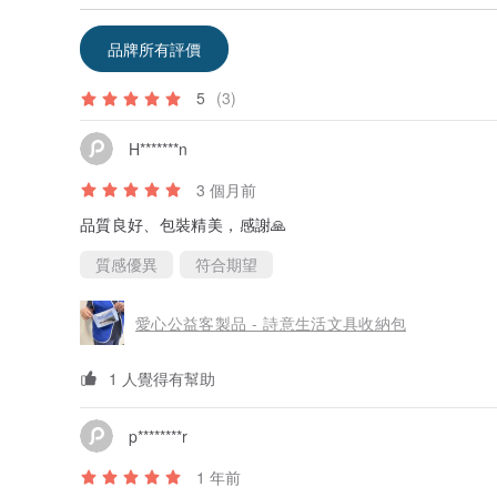
品牌所有評價
5
(3)
H*******n
3 個月前
品質良好、包裝精美，感謝🙏
質感優異
符合期望
愛心公益客製品 - 詩意生活文具收納包
1 人覺得有幫助
p********r
1 年前