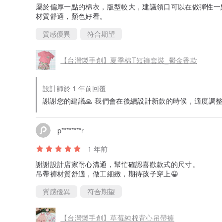
屬於偏厚一點的棉衣，版型較大，建議領口可以在做彈性一
材質舒適，顏色好看。
質感優異
符合期望
【台灣製手創】夏季棉T短褲套裝_鬱金香款
設計師於 1 年前回覆
謝謝您的建議🙏 我們會在後續設計新款的時候，適度調
p********r
1 年前
謝謝設計店家耐心溝通，幫忙確認喜歡款式的尺寸。
吊帶褲材質舒適，做工細緻，期待孩子穿上😀
質感優異
符合期望
【台灣製手創】草莓純棉背心吊帶褲