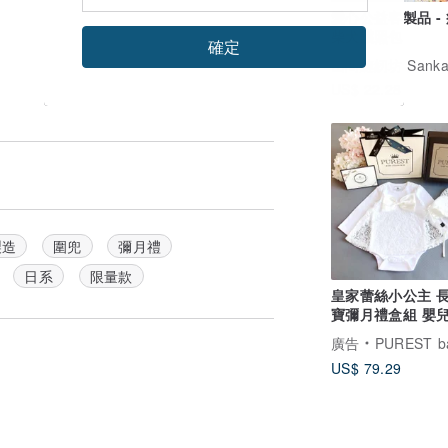
愛心公益客製品 -
柴犬護照包
確定
US$ 22.28
製造
圍兜
彌月禮
日系
限量款
皇家蕾絲小公主 長
寶彌月禮盒組 嬰兒
兒 滿月送禮推薦
廣告
PUREST baby coll
US$ 79.29