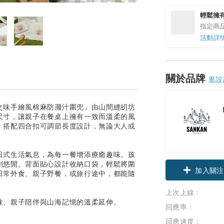
輕鬆擁
指定商
活動詳
關於品牌
逛設
之味手繪風棉麻防濺汁圍兜」由山間縫紉坊
尺寸，讓親子在餐桌上擁有一致而溫柔的風
，搭配四合扣可調節長度設計，無論大人或
日式生活氣息，為每一餐增添療癒趣味。孩
刻悠閒。背面貼心設計收納口袋，輕鬆將圍
加入關注
日常外食、親子野餐，或旅行途中，都能隨
上次上線：
味、親子陪伴與山海記憶的溫柔延伸。
回應率：
回應速度：