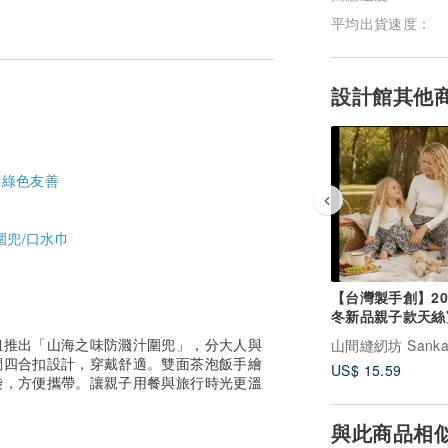
平均出貨速度：
設計館其他
,
綠色友善
圍兜/口水巾
【台灣製手創】20
冬新品親子款天絲
褲_黃黑金磚
姐推出「山海之味防濺汁圍兜」，分大人與
調四合扣設計，穿戴舒適。雙面茶泡飯手繪
US$ 15.59
袋，方便攜帶。讓親子用餐與旅行時光更溫
與此商品相