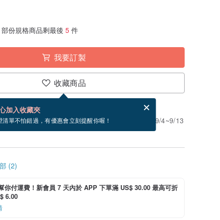
部份規格商品剩最後
5
件
我要訂製
收藏商品
賀卡，結帳完成後填寫
電子賀卡是什麼？
心加入收藏夾
」。付款後需 20 個工作天製作。現在下單預估 9/4~9/13
望清單不怕錯過，有優惠會立刻提醒你喔！
 (2)
i 幫你付運費！新會員 7 天內於 APP 下單滿 US$ 30.00 最高可折
 6.00
情