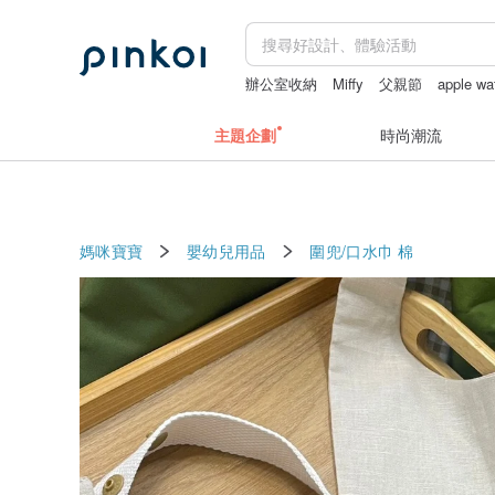
辦公室收納
Miffy
父親節
apple w
主題企劃
時尚潮流
媽咪寶寶
嬰幼兒用品
圍兜/口水巾
棉