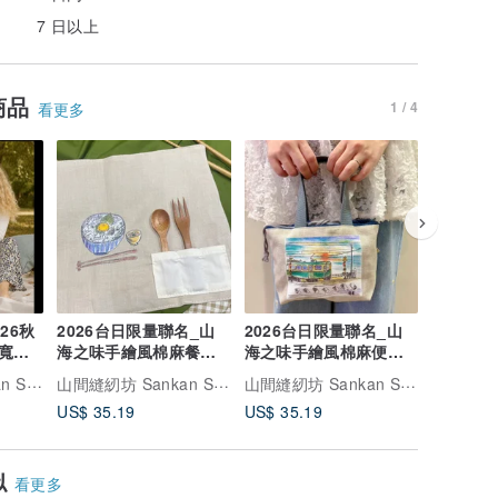
7 日以上
商品
1 / 4
看更多
26秋
2026台日限量聯名_山
2026台日限量聯名_山
愛心公益客
寬版
海之味手繪風棉麻餐具
海之味手繪風棉麻便當
小物收納
收納墊
袋
山間縫紉坊 Sankan Studio
山間縫紉坊 Sankan Studio
山間縫紉坊 Sankan Studio
US$ 35.19
US$ 35.19
US$ 3.9
似
看更多