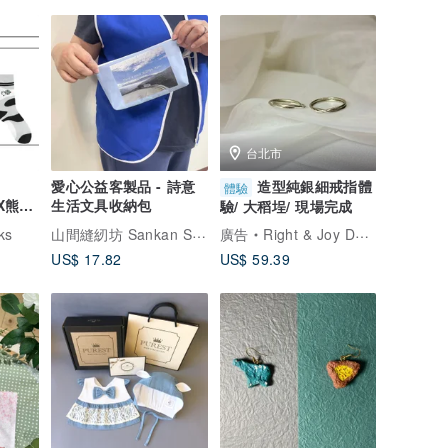
台北市
愛心公益客製品 - 詩意
造型純銀細戒指體
體驗
sX熊貓
生活文具收納包
驗/ 大稻埕/ 現場完成
跡躍遷
山間縫紉坊 Sankan Studio
ks
廣告
Right & Joy Design Studio
US$ 17.82
US$ 59.39