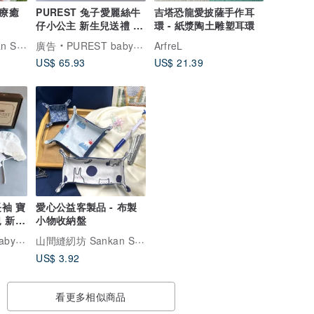
 療癒
PUREST 兔子愛麗絲牛
吉塔恐龍愛披薩手作耳
仔小公主 新生兒送禮 寶
環 - 紙漿陶土雕塑耳環
寶彌月禮盒
山間縫紉坊 Sankan Studio
廣告
PUREST baby collection
ArfreL
US$ 65.93
US$ 21.39
袖 寶
愛心公益客製品 - 布製
 新生
小物收納盤
山間縫紉坊 Sankan Studio
ection
US$ 3.92
看更多相似商品