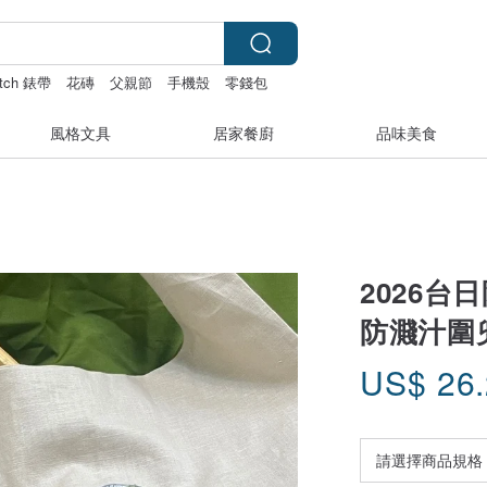
atch 錶帶
花磚
父親節
手機殼
零錢包
風格文具
居家餐廚
品味美食
2026
防濺汁圍
US$
26