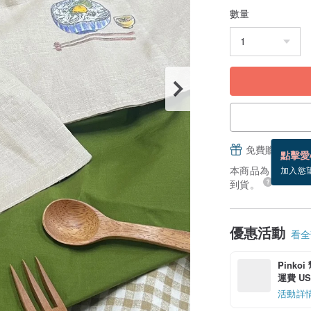
數量
免費贈送電子
點擊愛
本商品為「接單訂製
加入慾
到貨。
優惠活動
看全部
Pinko
運費 US$
活動詳