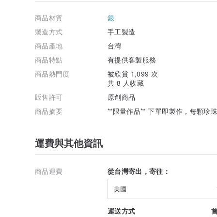
be comfortable in my skin...
觀看
是我創作中很重要的一部分，透過旁觀、速寫、隱約
商品材質
銀
在創作與生活中取得平衡是很困難的事，但我相信最終會
製造方式
手工製造
作品售出皆有免費維修與保養服務，歡迎詢問
商品產地
台灣
商品特點
有提供客製服務
簡易保養方式
亮銀作品 : 請使用附贈的拭銀布擦拭金屬表面，或是定期
商品熱門度
被欣賞 1,099 次
共 8 人收藏
硫化銀作品 : 無需特別保養，黑銀會隨著配戴習慣逐漸
販售許可
原創商品
色。
商品摘要
**限量作品** 下單即製作，每顆
霧銀/ 霧黑銀/ 霧銅作品 : 以防氧化蠟處理過，無需特
色，若想回復霧面可用菜瓜布順紋刷出霧面質感。
運費與其他資訊
金箔作品 : 沐浴時請取下，避免尖銳物刮傷。
懶得保養 : 歡迎寄回工作室免費為您保養，只需在寄回的
商品運費
從台灣寄出，寄往：
回。
美國
運送方式