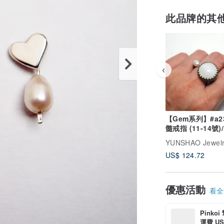
此品牌的其
【Gem系列】#a2
髓戒指 (11-14號)/
銀/ 手工禮物/ 客
US$ 124.72
優惠活動
看全部
Pinko
運費 US$