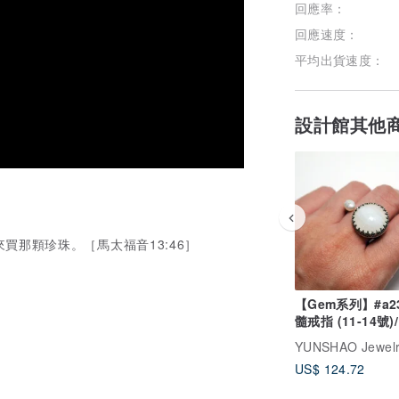
回應率：
回應速度：
平均出貨速度：
設計館其他
那顆珍珠。［馬太福音13:46］
【Gem系列】#a2
髓戒指 (11-14號)/
銀/ 手工禮物/ 客
US$ 124.72