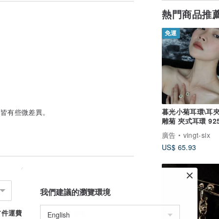
熱門商品推
模糊的記憶，用金屬代替筆重新描繪出來。
找到快樂和滿足的方法。
免運
寄回保養。
變回亮銀色，若需補色也請寄回工作室免費補
暮光小菊耳環\耳夾
珍珠皆有些微差異。
別保養，霧銀會隨著配戴習慣逐漸變回亮銀
雕菊 夾式耳環 92
禮飾品 華麗耳環
廣告
vingt-six
US$ 65.93
商品中加上運費50元，保養完成再幫您寄
我們建議的瀏覽環境
首件運費
續件加收