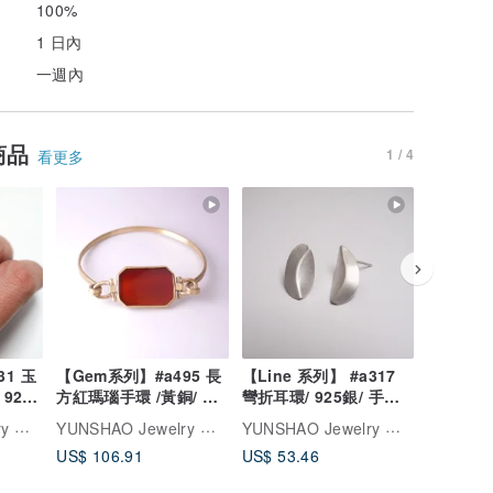
100%
1 日內
一週內
商品
1 / 4
看更多
31 玉
【Gem系列】#a495 長
【Line 系列】 #a317
【Coal 
 925
方紅瑪瑙手環 /黃銅/ 手
彎折耳環/ 925銀/ 手工
+銀耳環/
製化
工銀飾
禮物/ 客製化銀飾
物/ 客製
YUNSHAO Jewelry 老歪金工創作室
YUNSHAO Jewelry 老歪金工創作室
YUNSHAO Jewelry 老歪金工創作室
US$ 106.91
US$ 53.46
US$ 71.