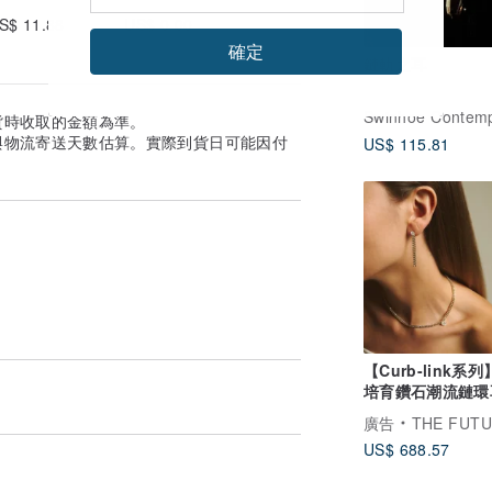
S$ 11.88
US$ 0.00
確定
鏈軌之耳
貨時收取的金額為準。
與物流寄送天數估算。實際到貨日可能因付
US$ 115.81
【Curb-link系
培育鑽石潮流鏈環
925純銀 18K鍍金
廣告
THE FUTURE R
US$ 688.57