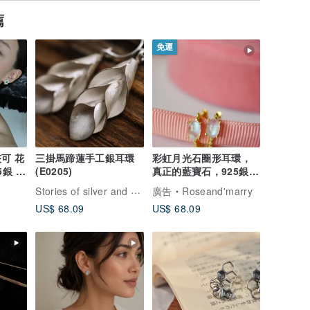
薦
免運
可 花
三掛馬蹄蓮手工銀耳環
彩虹月光石圈形耳環，
5銀 婚
(E0205)
真正的藍寶石，925銀，
鍍金。
Stories of silver and silk
廣告
Roseand'marry
US$ 68.09
US$ 68.09