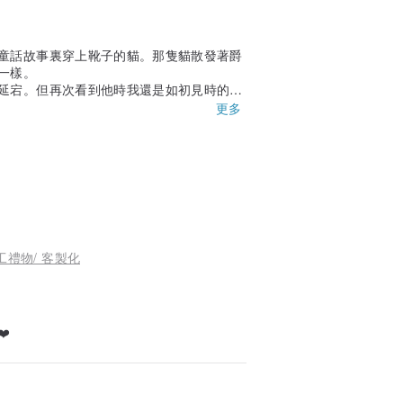
童話故事裏穿上靴子的貓。那隻貓散發著爵
一樣。
延宕。但再次看到他時我還是如初見時的心
更多
藝術者的爽朗，這真是一次美好的購買體
個過程都是很開心的）❤️
手工禮物/ 客製化
️