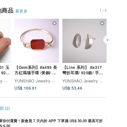
他商品
1 / 4
看更多
31 玉
【Gem系列】#a495 長
【Line 系列】 #a317
【Coal 
 925
方紅瑪瑙手環 /黃銅/ 手
彎折耳環/ 925銀/ 手工
+銀耳環/
製化
工銀飾
禮物/ 客製化銀飾
物/ 客製
YUNSHAO Jewelry 老歪金工創作室
YUNSHAO Jewelry 老歪金工創作室
YUNSHAO Jewelry 老歪金工創作室
US$ 106.91
US$ 53.46
US$ 71.
 (2)
i 幫你付運費！新會員 7 天內於 APP 下單滿 US$ 30.00 最高可折
 6.00