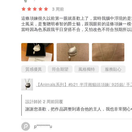
3 周前
這條項鍊很久以前第一眼就喜歡上了，當時我腦中浮現的是
士風采，是隻聰明睿智的爵士貓，跟我眼前的這條項鍊一模
當時因為色系跟我平日穿搭不合，又怕改色不符合預期所以
動。最後跟設計師商量調整成我喜歡的色系將他領回家。🍀
設計師人非常好非常貼心，全程誠懇又負責且帶有一絲創作
驗。
謝謝設計師讓我在遇見心愛之物外更增添了情緒價值。（整
質感優異
符合期望
風格獨特
服務貼心
【Animals系列】#b21 半浮雕貓頭項鍊/ 925銀/ 
設計師於 2 周前回覆
謝謝您喜歡，把作品調整到適合他的主人，我也非常開心❤
p*********u