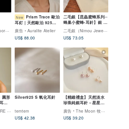
Prism Trace 歐泊
二毛銀【昆蟲蜜蜂系列─
New
蜂巢小蜜蜂-耳針】銀 or
耳釘 | 天然歐泊 925銀
金
耳環 藍綠遊彩日常耳飾
Swinhoe Contemporary Jewelry
二毛銀（Nimou Jewelry）
廣告
Auralite Atelier
US$ 88.00
US$ 73.05
列】圓形
Silver925 S 氧化耳針
【精緻禮盒】天然淡水
耳環
珍珠純銀耳針－星星們
超亮珍珠 耳環
OCKS
temtem
廣告
The Moon 牧光質感飾品
US$ 42.38
US$ 39.20