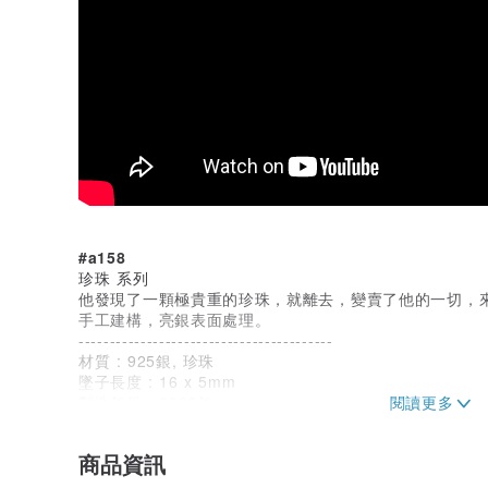
#a158
珍珠 系列
他發現了一顆極貴重的珍珠，就離去，變賣了他的一切，來買
手工建構，亮銀表面處理。
-----------------------------------------
材質 : 925銀, 珍珠
墜子長度 : 16 x 5mm
製造年份 : 2023年
更多商品在
www.pinkoi.com/store/yunshaojewelry...
商品資訊
about YUNSHAO Jewelry