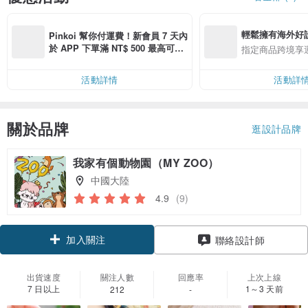
輕鬆擁有海外好
Pinkoi 幫你付運費！新會員 7 天內
於 APP 下單滿 NT$ 500 最高可折
指定商品跨境享
運費 NT$ 100
活動詳情
活動詳
關於品牌
逛設計品牌
我家有個動物園（MY ZOO）
中國大陸
4.9
(9)
加入關注
聯絡設計師
出貨速度
關注人數
回應率
上次上線
7 日以上
1～3 天前
212
-