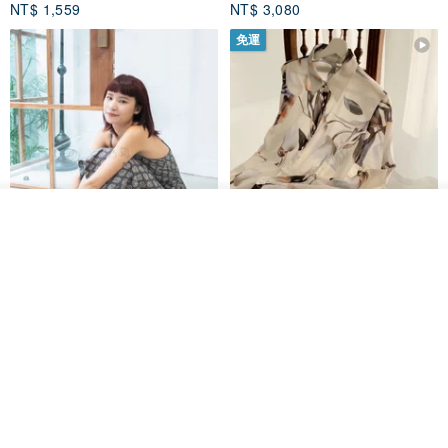
NT$ 1,559
NT$ 3,080
免運
放入購物車
加入收藏
了解品牌
印度蓋染工藝純棉 吊帶褲 連身褲
暈染印花白洋裝 外罩衫 復古洋裝
- 雪花灰
Tramper
Noir by Phoenix
NT$ 1,480
NT$ 1,480