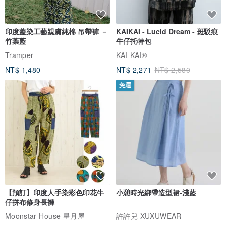
印度蓋染工藝親膚純棉 吊帶褲 －
KAIKAI - Lucid Dream - 斑駁痕
竹葉藍
牛仔托特包
Tramper
KAI KAI®
NT$ 1,480
NT$ 2,271
NT$ 2,580
免運
【預訂】印度人手染彩色印花牛
小憩時光綁帶造型裙-淺藍
仔拼布修身長褲
Moonstar House 星月屋
許許兒 XUXUWEAR