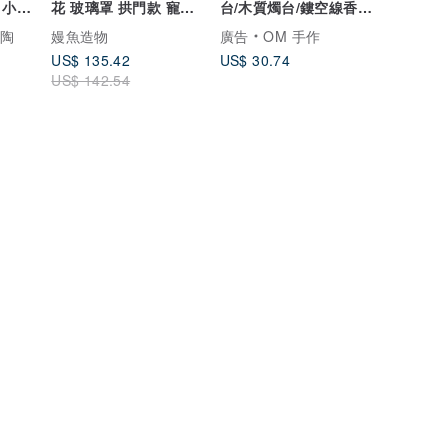
 小屋
花 玻璃罩 拱門款 寵物
台/木質燭台/鏤空線香
紀念永花 訂製禮物
座-埃及金字塔 窗花
陶陶
嫚魚造物
廣告
OM 手作
US$ 135.42
US$ 30.74
US$ 142.54