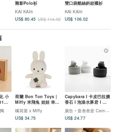
雜影Polo衫
雙口袋酷絲斜紋襯衫
花古巴襯
KAI KAI®
KAI KAI®
KAI KAI
US$ 106.02
US$ 80.45
US$ 74.
US$ 114.92
薦
化 小
荷蘭 Bon Ton Toys |
Capybara I 卡皮巴拉擴
31日
Miffy 米飛兔 娃娃 幸運
香石 I 泡澡水豚君 I 附
草 18cm
5ml精油－交換禮物
陶陶
橘荷屋 x Miffy
廣告
壹叁叁壹 Cementer No.1331
US$ 34.75
US$ 24.77