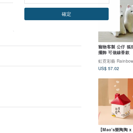
確定
寵物客製 公仔 狐
擺飾 可做線香款
虹霓彩藝 Rainbow
US$ 57.02
【Mao's樂陶陶 x