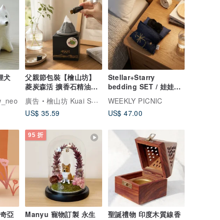
狸犬
父親節包裝【檜山坊】
Stellar+Starry
菱炭森活 擴香石精油組/
bedding SET / 娃娃寢
居家擴香 喬遷禮
具 禮物 兒童 晚安
_neo
廣告
檜山坊 Kuai Shan Fang︱台灣檜木香氛領導品牌，療癒森林
WEEKLY PICNIC
US$ 35.59
US$ 47.00
95 折
 奇亞
Manyu 寵物訂製 永生
聖誕禮物 印度木質線香