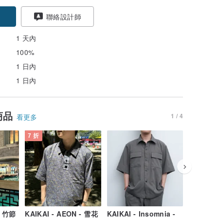
聯絡設計師
1 天內
100%
1 日內
1 日內
商品
1 / 4
看更多
7 折
7 折
- 竹節
KAIKAI - AEON - 雪花
KAIKAI - Insomnia -
KAIKAI 