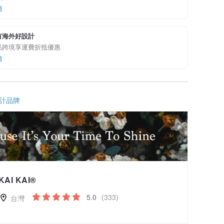
情
有海外好設計
品跨境享運費折抵優惠
情
計品牌
KAI KAI®
5.0
(333)
台灣