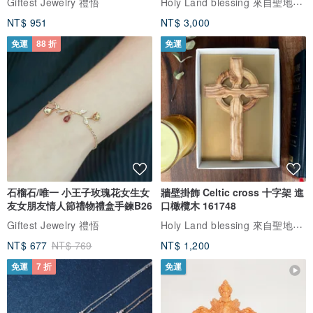
Holy Land blessing 來自聖地的祝福
Giftest Jewelry 禮悟
NT$ 951
NT$ 3,000
免運
88 折
免運
石榴石/唯一 小王子玫瑰花女生女
牆壁掛飾 Celtic cross 十字架 進
友女朋友情人節禮物禮盒手鍊B26
口橄欖木 161748
Holy Land blessing 來自聖地的祝福
Giftest Jewelry 禮悟
NT$ 677
NT$ 769
NT$ 1,200
免運
7 折
免運