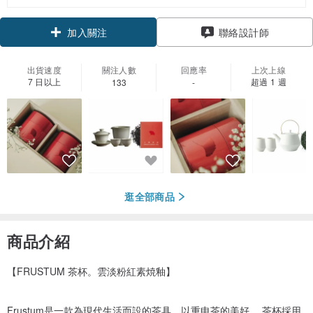
領優惠券
加入關注
聯絡設計師
出貨速度
關注人數
回應率
上次上線
7 日以上
超過 1 週
133
-
逛全部商品
商品介紹
【FRUSTUM 茶杯。雲淡粉紅素焼釉】
Frustum是一款為現代生活而設的茶具，以重申茶的美好。 茶杯採用