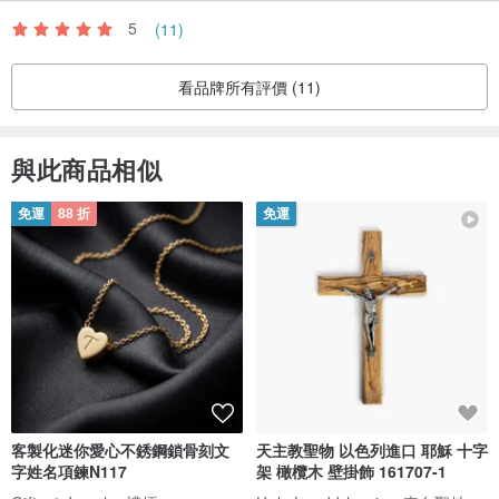
5
(11)
看品牌所有評價 (11)
與此商品相似
免運
88 折
免運
客製化迷你愛心不銹鋼鎖骨刻文
天主教聖物 以色列進口 耶穌 十字
字姓名項鍊N117
架 橄欖木 壁掛飾 161707-1