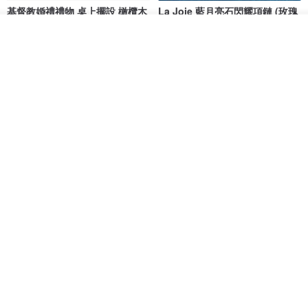
基督教婚禮禮物 桌上擺設 橄欖木
La Joie 藍月亮石閃耀項鏈 (玫瑰
雙層站立十字架 木製底座
金)
看其他商品
161711
Holy Land blessing 來自聖地的祝福
ARLOS
了解品牌
NT$ 899
NT$ 6,536
NT$ 9,336
免運
雙層站立十字架 進口橄欖木製 桌
微雕客製內容 銀河十字架 項鍊-
上擺飾 天主教婚禮禮物161711-1
鑽石白
Holy Land blessing 來自聖地的祝福
VISILOVE
NT$ 999
NT$ 1,279
免運