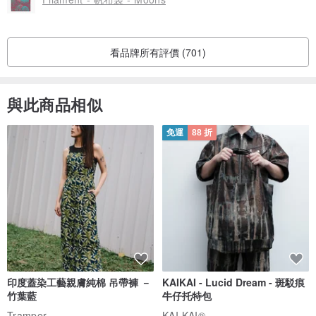
中 Medium - 15.25” x 11" / 39cm x 28cm（厚度約為0.5” / 1.3cm）
可容納15.6“筆電或MacBook Pro 15” Retina
看品牌所有評價 (701)
不同筆電廠牌，尺寸13.3"及15.6"會有所不同，請留意筆電包尺寸，
與此商品相似
以免筆電無法裝進，另外厚度也會影響放置，需特別留意喔！
免運
88 折
圖案 / Retro Pattern (Pastels)
您可從我們的設計師作品中挑選，也可以上傳自己喜愛的照片。
有需要請聯繫我們喔！
產地/製造方式
台灣
印度蓋染工藝親膚純棉 吊帶褲 －
KAIKAI - Lucid Dream - 斑駁痕
竹葉藍
牛仔托特包
Tramper
KAI KAI®