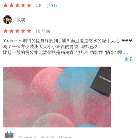
4.9
(701)
張噗
10 年前
Yeah~~~ 期待的提袋終於到手囉!! 而且還是防水的呢 ((大心 ❤❤❤
為了一個方便裝我大大小小東西的提袋..尋找已久
比起一般的提袋雖此款價格是稍稍貴了點..但功能性 "防水"啊!
加上設計感100 一拆封果真沒有令我失望 !! 容量比想像中大很多!!
更多
揹帶觸感也不粗糙這點真的非常重要 (〃∀〃)~♡
感謝設計師 ^____^
小 Small - 13.75” x 10" / 35cm x 25.5cm （厚度約為0.5” / 1.3cm）
可容納13.3“筆電或MacBook Pro 13” Retina
Filament - 帆布袋 - Moons