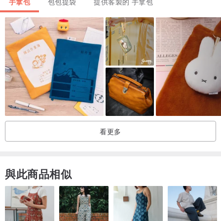
手拿包
包包提袋
提供客製的 手拿包
看更多
與此商品相似
除此之外，材質更是選用了防水Tarpaulin帆布及防撞泡棉，隨時保護
你的隨身物品及筆電，防止突如其來得振動騷擾與潑濺，而依照個人
需求加購的提把與內袋，讓你使用起來更便利、更輕鬆。