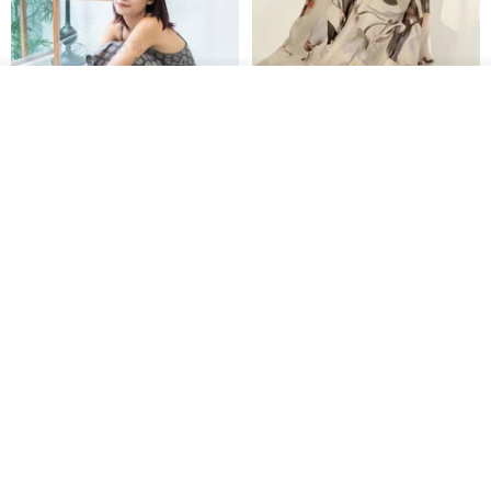
我要排隊
了解品牌
印度蓋染工藝純棉 吊帶褲 連身褲
暈染印花白洋裝 外罩衫 復古洋裝
- 雪花灰
Tramper
Noir by Phoenix
NT$ 1,480
NT$ 1,480