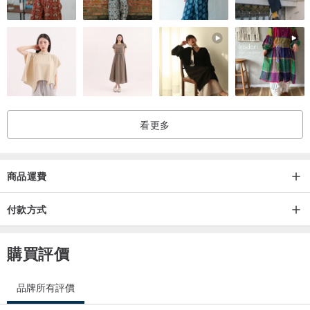
加購提把以輕鬆攜帶
www.pinkoi.com/product/1huhwBzd
加購內袋以方便收納
www.pinkoi.com/product/8d9dDsYF
看更多
材質 /
防水Tarpaulin帆布
商品運費
Nitrile Rubber防撞泡綿
付款方式
Polyester+棉內襯
購買評價
內襯 / 黑色
品牌所有評價
尺寸 /