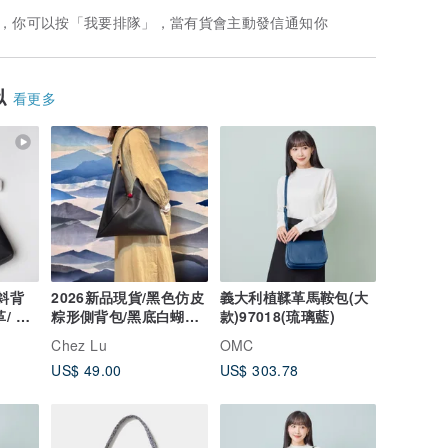
，你可以按「我要排隊」，當有貨會主動發信通知你
似
看更多
閒斜背
2026新品現貨/黑色仿皮
義大利植鞣革馬鞍包(大
/ 肩
粽形側背包/黑底白蝴蝶
款)97018(琉璃藍)
結/加大尺寸
Chez Lu
OMC
US$ 49.00
US$ 303.78