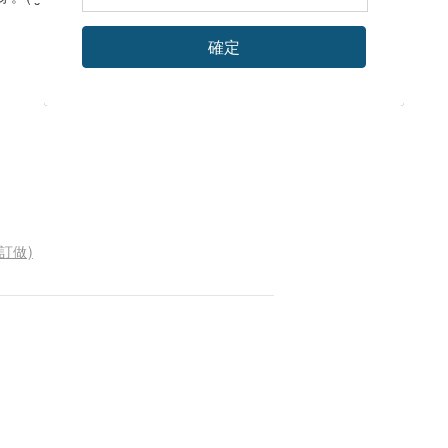
確定
訂做)