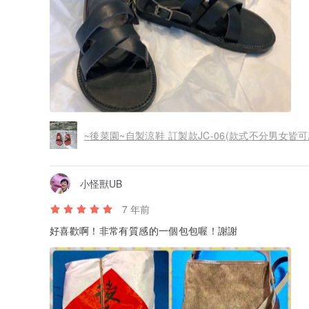
~後菜園~自製涼鞋 訂製款JC-06(款式不分男女皆可
小怪獸UB
7 年前
好喜歡啊！非常有質感的一個包包喔！謝謝