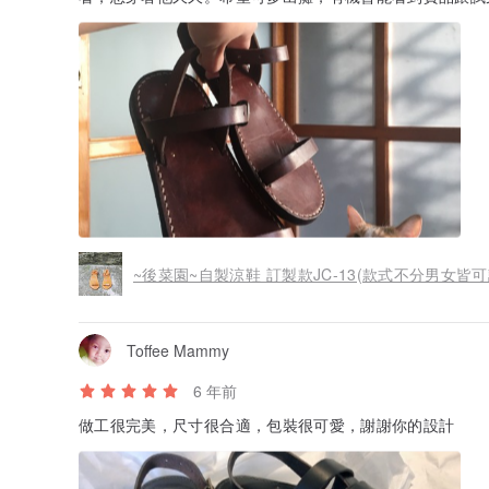
~後菜園~自製涼鞋 訂製款JC-13(款式不分男女皆可
Toffee Mammy
6 年前
做工很完美，尺寸很合適，包裝很可愛，謝謝你的設計