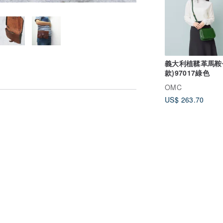
義大利植鞣革馬鞍
款)97017綠色
OMC
US$ 263.70