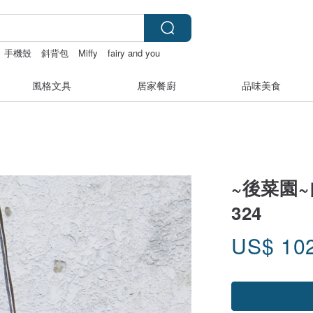
手機殼
斜背包
Miffy
fairy and you
風格文具
居家餐廚
品味美食
~後菜園~
324
US$
10