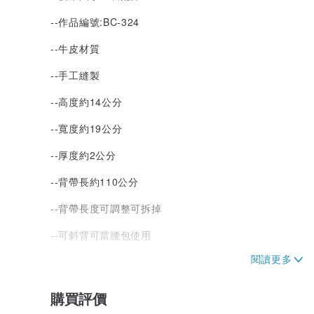
--作品編號:BC-324
--牛皮材質
--手工縫製
--高度約14公分
--寬度約19公分
--厚度約2公分
--背帶長約110公分
--背帶長度可調整可拆掉
--可斜背可當腰包使用
--全新品
--皮面有刻意製造的陳舊感及使用痕跡
購買評價