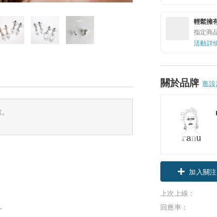
輕鬆擁
指定商
活動詳
關於品牌
逛設
確。
加入關注
上次上線：
.
回應率：