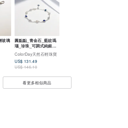
贈玻璃
圓點點_青金石_藍紋瑪
瑙_珍珠_可調式純銀手
鍊
ColorDay天然石輕珠寶
US$ 131.49
US$ 146.10
看更多相似商品