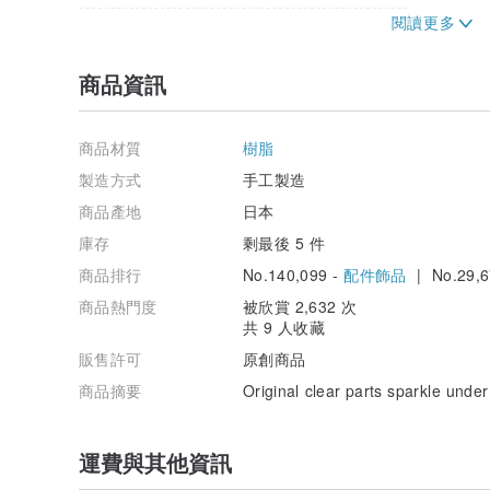
-----------------------------------------------------
Length: approx. 6-7cm
Weight per ear: approx. 4g
-----------------------------------------------------
商品資訊
▷ Customizable Parts
------------------------------------------------------
商品材質
樹脂
1. Titanium Earrings
2. Brass Screw-back Clip-on Earrings
製造方式
手工製造
------------------------------------------------------
商品產地
日本
▷ Shipping Methods
庫存
剩最後 5 件
------------------------------------------------------
商品排行
No.140,099 -
配件飾品
| No.29,6
(Japan) Click Post (with tracking/no insurance)
(Japan) Yamato Transport (with tracking/with insuran
商品熱門度
被欣賞 2,632 次
(International) EMS (with tracking/with insurance)
共 9 人收藏
------------------------------------------------------
販售許可
原創商品
Please understand that colors may subtly change de
商品摘要
Original clear parts sparkle under
not all items will be the exact same color.
(Wire material is brass)
運費與其他資訊
We appreciate your understanding.