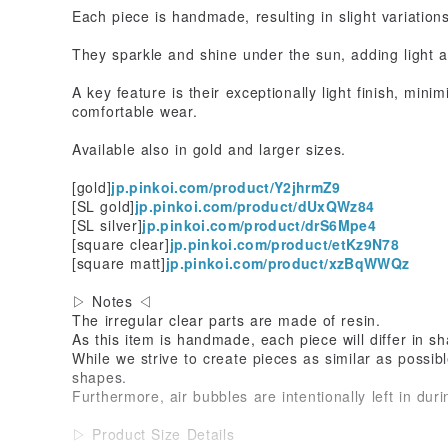
Each piece is handmade, resulting in slight variatio
They sparkle and shine under the sun, adding light 
A key feature is their exceptionally light finish, minim
comfortable wear.
Available also in gold and larger sizes.
[gold]
jp.pinkoi.com/product/Y2jhrmZ9
[SL gold]
jp.pinkoi.com/product/dUxQWz84
[SL silver]
jp.pinkoi.com/product/drS6Mpe4
[square clear]
jp.pinkoi.com/product/etKz9N78
[square matt]
jp.pinkoi.com/product/xzBqWWQz
▷ Notes ◁
The irregular clear parts are made of resin.
As this item is handmade, each piece will differ in s
While we strive to create pieces as similar as possibl
shapes.
Furthermore, air bubbles are intentionally left in duri
▷ Product Size Details