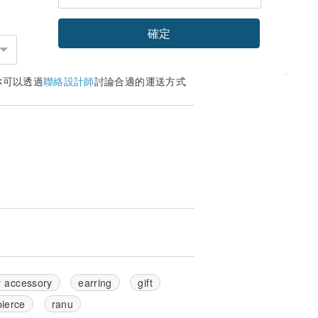
t us via message.
確定
你可以透過
聯絡設計師
討論合適的運送方式
r accessory
earring
gift
pierce
ranu