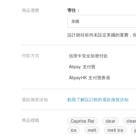
If you have any inquiries, please feel free to contac
商品運費
寄往：
ranu
designer RAN
美國
設計師目前尚未設定美國的運費，
付款方式
信用卡安全加密付款
Alipay 支付寶
AlipayHK 支付寶香港
退款換貨須知
點我了解設計館的退款換貨須知
商品標籤
Caprice.Rai
clear
clea
ice
melt
melt ice