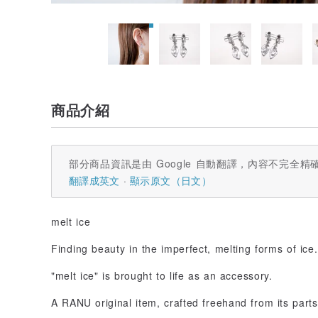
商品介紹
部分商品資訊是由 Google 自動翻譯，內容不完全精
翻譯成英文
顯示原文（日文）
melt ice
Finding beauty in the imperfect, melting forms of ice.
"melt ice" is brought to life as an accessory.
A RANU original item, crafted freehand from its parts