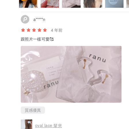
a*****n
4 年前
跟照片一樣可愛🥰
質感優異
oval lace 髮夾