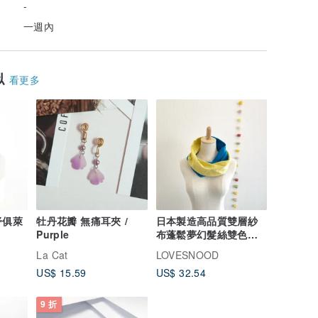
-
一週內
似
看更多
舒俱萊
牡丹花瓣 無痛耳夾 /
日本製造高品質雙層紗
Purple
布蓬鬆夢幻髮絲雙色黃
綠松石藍
La Cat
LOVESNOOD
US$ 15.59
US$ 32.54
9 折