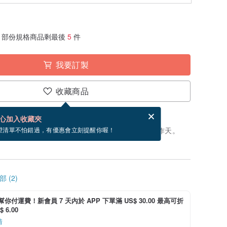
部份規格商品剩最後
5
件
我要訂製
收藏商品
賀卡，結帳完成後填寫
電子賀卡是什麼？
心加入收藏夾
製」。付款後，從開始製作到寄出商品為 15 個工作天。
望清單不怕錯過，有優惠會立刻提醒你喔！
 (2)
i 幫你付運費！新會員 7 天內於 APP 下單滿 US$ 30.00 最高可折
 6.00
情