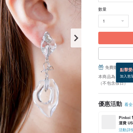
數量
免費贈送電子
點擊愛
本商品為「接單訂
加入慾
（不包含假日）
優惠活動
看全部
Pinko
運費 US$
活動詳