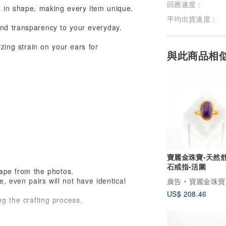
回應速度：
ns in shape, making every item unique.
平均出貨速度：
and transparency to your everyday.
izing strain on your ears for
與此商品相
寶麗金珠寶-天然
石戒指-活圍
hape from the photos.
e, even pairs will not have identical
廣告
寶麗金珠寶
US$ 208.46
ng the crafting process.