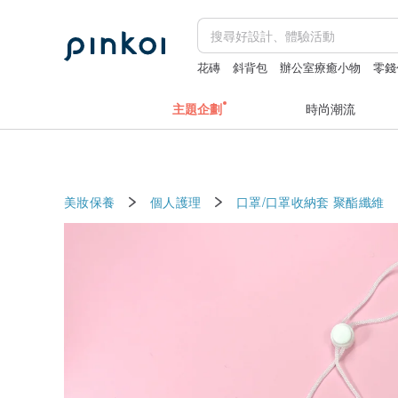
花磚
斜背包
辦公室療癒小物
零錢
主題企劃
時尚潮流
美妝保養
個人護理
口罩/口罩收納套
聚酯纖維