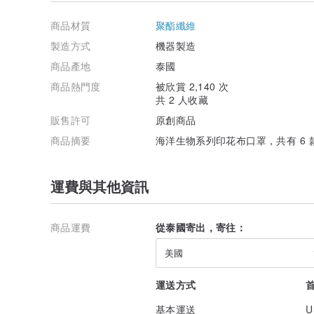
黑色 鬼蝠魟印花
pinkoi.com/product/k8PWFuvq
商品材質
聚酯纖維
製造方式
機器製造
商品產地
泰國
藍色 瀕危海洋生物印花
商品熱門度
被欣賞 2,140 次
pinkoi.com/product/ChEVXSXR
共 2 人收藏
販售許可
原創商品
商品摘要
海洋生物系列印花布口罩，共有 6 
粉紅色 翻車魚印花
pinkoi.com/product/uUsa6vNu
運費與其他資訊
商品運費
從泰國寄出，寄往：
灰色 鯊魚印花
美國
運送方式
基本運送
U