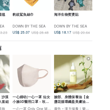
 蓋毯
豹紋鯊魚絲巾
海洋生物熨燙貼
海洋生物
飾
EA
DOWN BY THE SEA
DOWN BY THE SEA
DOWN B
US$ 25.07
US$ 18.17
US$ 12.
3.23
US$ 28.48
US$ 20.64
薦
. 沙漠
一心婦幼|一心一罩 仙女
臉部、身體保養油【金
入套組
小臉3D醫用口罩 - 玫瑰
盞花循環纖盈美膚油
心動(12入/袋)
50ml】足浴/泡澡/按摩
一心一罩 Only One Mask│婦幼醫療口罩領導品牌
淨美妝
廣告
漢方保養 | 樂木集 LOMOJI