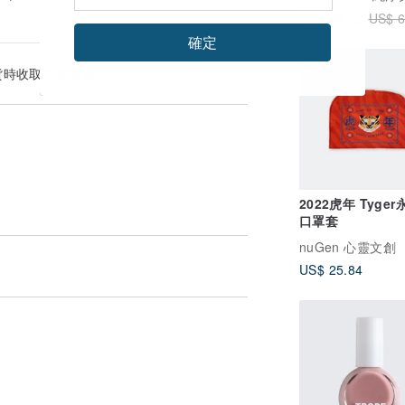
US$ 66.02
US$ 6
確定
貨時收取的金額為準。
色可能與照片顏色有些微差異
包裝商品，為此我們致上最深的歉意。
2022虎年 Tyge
以請勿提供順豐智能櫃號碼，煩請提供住家地址或
口罩套
nuGen 心靈文創
US$ 25.84