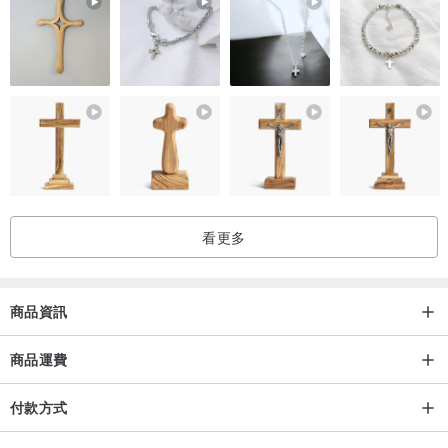
由於水晶有不同特性，不同的靈擺也具有各自的個體性，如果您想要
預先確認靈擺是否與自己的能量契合，可來訊由PF子代為確認喔。
請理解手工作品在不同的時空中誕生，具有獨一無二的樣貌。表面可
能會有細微氣泡，作品會有脫膜線，脫模面亦有些許凹凸不平，會做
基礎打磨但仍有可能不是完美的平面。可理解並接受者才下單唷。
奧根外層由環氧樹脂包覆，請避免高溫﹑長時間陽光曝曬延緩黃化，
看更多
留意碰撞刮傷並請避免經常噴灑酒精。但無論刮傷或變色均不影響奧
根之本質。
商品資訊
PF靈擺除了本體使用奧根以外，其他部件使用天然石/水晶與鍍金零
件。如同一般鍍金飾品，如在意金屬部件的色澤，欲延緩金屬氧化，
商品運費
需盡量避免避免水氣，汗水、酒精、溫泉（硫磺）。使用後宜以乾布
付款方式
擦拭並收納在密封袋裏。