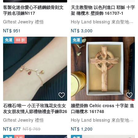
客製化迷你愛心不銹鋼鎖骨刻文
天主教聖物 以色列進口 耶穌 十字
字姓名項鍊N117
架 橄欖木 壁掛飾 161707-1
Holy Land blessing 來自聖地的祝福
Giftest Jewelry 禮悟
NT$ 951
NT$ 3,000
免運
88 折
免運
石榴石/唯一 小王子玫瑰花女生女
牆壁掛飾 Celtic cross 十字架 進
友女朋友情人節禮物禮盒手鍊B26
口橄欖木 161748
Holy Land blessing 來自聖地的祝福
Giftest Jewelry 禮悟
NT$ 677
NT$ 769
NT$ 1,200