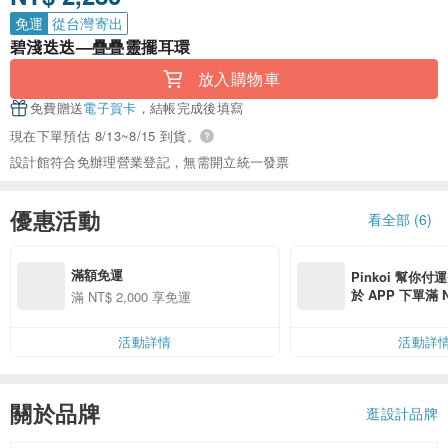
免運
從台灣寄出
碧淺迭迭—疊疊靈擺耳環
放入購物車
免費贈送
電子賀卡
，結帳完成後填寫
現在下單預估 8/13~8/15 到貨。
設計館符合免辦理營業登記，無需開立統一發票
優惠活動
看全部 (6)
滿額免運
Pinkoi 幫你付
於 APP 下單滿 
滿 NT$ 2,000 享免運
運費 NT$ 100
活動詳情
活動詳
關於品牌
逛設計品牌