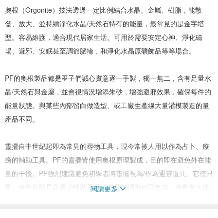
奧根（Orgonite）技法透過一定比例結合水晶、金屬、樹脂，能散
發、放大、並持續淨化水晶/天然石特有的能量，最常見的是金字塔
型。容易維護，適合現代居家生活。可用於需要安定心神、淨化磁
場、避邪、安眠甚至調節脈輪﹑和淨化水晶原礦飾品等等場合。
PF的奧根製品都是巫子們誠心實意逐一手製，獨一無二，含有足量水
晶/天然石與金屬，並會視情況增添朱砂，增強避邪效果，確保每件的
能量狀態。與某些內部留白做造型、或工廠生產線大量灌模製造的量
產品不同。
靈擺自中世紀起即為常見的尋物工具，現今常被人用以作為占卜、療
癒的輔助工具。PF的靈擺皆使用奧根原理製成，目的即在避免外在能
量的干擾。PF強烈建議避免初學者將靈擺視為/作為通靈道具。它僅只
是一種幫助照見自我的輔助工具。靈擺的擺動如同氣功，僅是個人能
閱讀更多
量流動的展現，並非超能力。