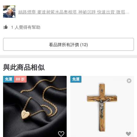
絲路煙塵 麥達昶紫水晶奧根塔 神祕沉靜 快速出貨 微瑕出清
1 人覺得有幫助
看品牌所有評價 (12)
與此商品相似
免運
88 折
免運