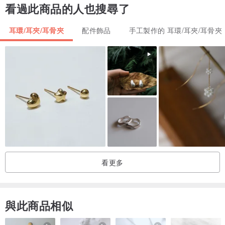
看過此商品的人也搜尋了
靈擺奧根耳環適合日常外出配戴，隨時隨地皆可取下使用。但由於奧
根淨化能力與其物理尺寸相關，耳環使用的奧根尺寸較小，日常仍建
耳環/耳夾/耳骨夾
配件飾品
手工製作的 耳環/耳夾/耳骨夾
議留意收納空間之淨化，不配戴時亦可與更大尺寸的奧根一同收置。
於pinkoi賣場購買靈擺，我們將特別提供PF子親自撰寫的靈擺介紹與
使用注意事項。
本件為矽膠耳夾，無法改其他款式針夾。
商品均為獨一無二現貨販售，規格成分參考：
看更多
天河石、東陵玉、蛋白石、金屬等。
總長約10.5cm，奧根綴飾單顆長約1-2cm，最寬處約1cm，單邊重量
與此商品相似
約4.5g。