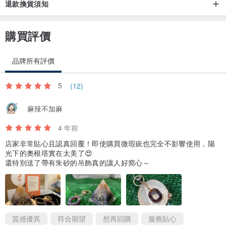
退款換貨須知
購買評價
品牌所有評價
5
(12)
麻辣不加麻
4 年前
店家非常貼心且認真回覆！即使購買微瑕疵也完全不影響使用，陽
光下的奧根塔實在太美了😍
還特別送了帶有朱砂的吊飾真的讓人好窩心～
質感優異
符合期望
想再回購
服務貼心