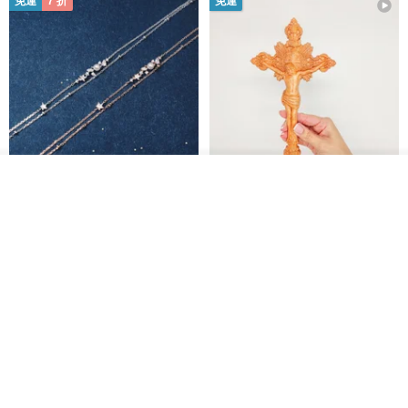
免運
7 折
免運
放入購物車
L'amour 星星珍珠手鏈 (白金色)
耶穌受難像木製十字架 24 公分
加入收藏
了解品牌
高，雕刻木製十字架，耶穌受難
像天主教十字架
ARLOS
AndyCarver
NT$ 4,641
NT$ 6,630
NT$ 1,560
免運
7 折