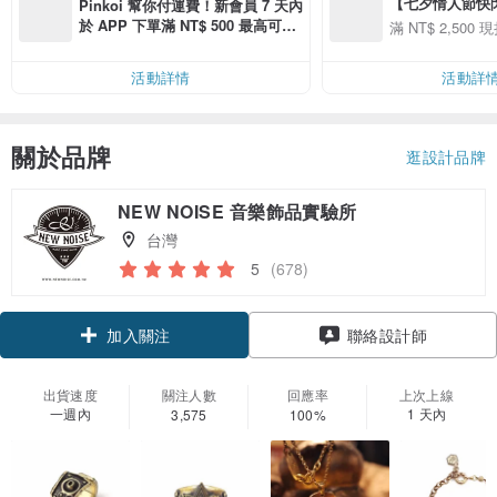
【七夕情人節快閃】8
Pinkoi 幫你付運費！新會員 7 天內
用 APP 購買任一
於 APP 下單滿 NT$ 500 最高可折
滿 NT$ 2,500 現
00 現折 NT$100
運費 NT$ 100
活動詳情
活動詳
關於品牌
逛設計品牌
NEW NOISE 音樂飾品實驗所
台灣
5
(678)
加入關注
聯絡設計師
出貨速度
關注人數
回應率
上次上線
一週內
1 天內
3,575
100%