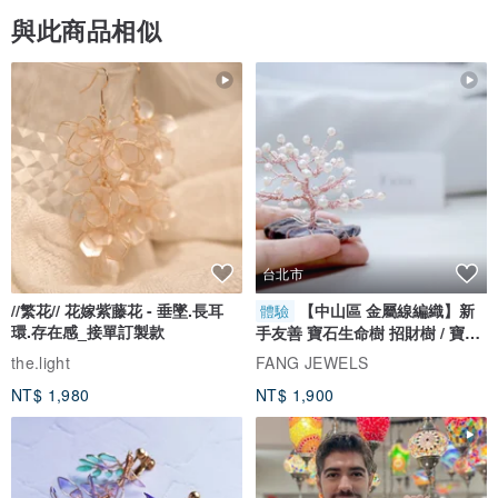
與此商品相似
台北市
//繁花// 花嫁紫藤花 - 垂墜.長耳
【中山區 金屬線編織】新
體驗
環.存在感_接單訂製款
手友善 寶石生命樹 招財樹 / 寶石
自選
the.light
FANG JEWELS
NT$ 1,980
NT$ 1,900