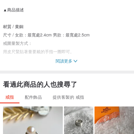
▲商品描述
材質 / 黄銅
尺寸 / 女款：最寬處2.4cm 男款：最寬處2.5cm
戒圍量製方式：
用皮尺緊貼著量要戴的手指一圈即可。
閱讀更多
▲黄銅材質不生鏽
電鍍商品可用拭銀布清潔
看過此商品的人也搜尋了
▲附品牌拭銀布一張
戒指
配件飾品
提供客製的 戒指
材質保養卡
品牌包裝束口袋