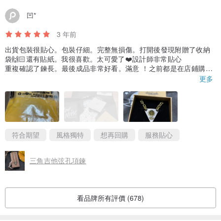
凹*
3 年前
出貨包裝很貼心。包裝仔細。完整無損傷。打開後發現附贈了收納
袋🙌🏻還有貼紙。我很喜歡。太可愛了❤️設計師非常貼心
重複確認了鍊長。最後成品非常好看。滿意 ！之前都是在店鋪購
買，第一次在網站購買。實物跟圖片沒什麼差異！可以再來挑挑其
更多
它可愛的小東西了😊
符合期望
風格獨特
想再回購
服務貼心
三角吉他弦孔項鍊
看品牌所有評價 (678)