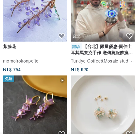
台北市
紫藤花
【台北】限量優惠-圖佳土
體驗
耳其馬賽克手作-送傳統服飾換裝
體驗
Turkiye Coffee&Mosaic studio土耳其咖啡與馬賽克燈工作坊
momoirokonpeito
NT$ 754
NT$ 920
免運