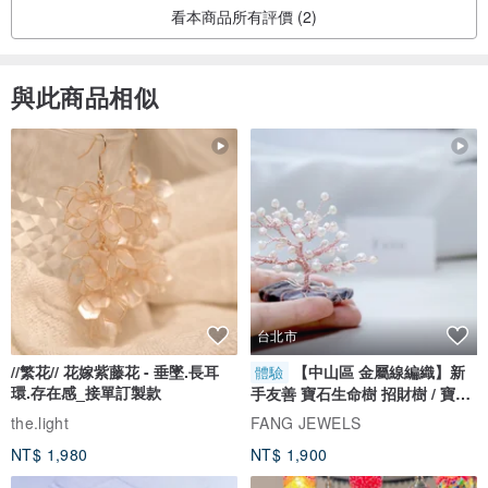
原木經過裁切後，透過CNC加工成型，後以手工反覆打磨上蠟至柔
看本商品所有評價 (2)
和、細緻，使木材呈現天然紋理、表面形成保護層。最終再與金屬或
配件結合。
與此商品相似
台北市
//繁花// 花嫁紫藤花 - 垂墜.長耳
【中山區 金屬線編織】新
體驗
環.存在感_接單訂製款
手友善 寶石生命樹 招財樹 / 寶石
自選
the.light
FANG JEWELS
NT$ 1,980
NT$ 1,900