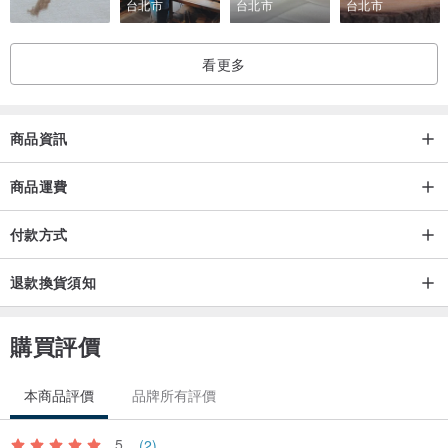
台北市
台北市
台北市
【包裝 Package】
★ 商品包裝皆附天然蜂蠟+擦拭布(木頭保養用)
看更多
★ 為地球盡份心力，我們使用全環保包裝，以及生物可分解包裝膠帶
商品資訊
【注意事項 Attention】
★ 每塊實木均有其自然獨特的紋路與色澤，故無法做挑選。
商品運費
★ 照片會因拍攝光線、角度、螢幕顯色、原木紋路、色澤等因素，與
實際商品略有差異，圖片僅供參考，我們會盡量呈現真實原貌，商品
付款方式
請依實物為主。
退款換貨須知
★ 銅鍍無鎳代白，是利用電解原理將金屬離子附著在銅的表面，形成
一層薄薄的電鍍層，進而產生不銹鋼般的色澤。還能延緩金屬氧化發
生。電鍍層經過長時間配戴時間，接觸空氣、碰撞摩擦而漸漸磨損和
購買評價
褪色，皆為正常現象。
本商品評價
品牌所有評價
【保養方式 Protection】
5
(2)