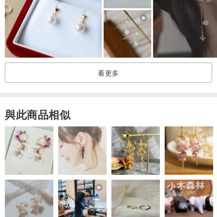
【材質 Material】
★ 北美楓木 Maple
楓木紋路變化細緻，帶有淡淡優雅，紋路絲絲動人，色澤唯美柔和，
有著清澈透明的純白與潔淨耀眼的光澤，質輕而硬，耐衝擊與摩擦，
常作為地板、樂器或精細家具材料。
看更多
★ 沃克板 Valchromat
來自葡萄牙的沃克板是由天然原木纖維與有機染料結合，高溫壓製而
成的環保板材， 無毒，可做為兒童玩具用途，且符合PEFC和FSC認
與此商品相似
證與歐盟環保標準。
★ 耳勾：316醫療鋼
★ 耳扣：316醫療鋼
★ 耳夾：黃銅鍍無鎳代白
【尺寸 Size】
實木本體：34 x 34 x 6 mm