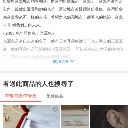
燈會與台北城市精彩融合。而台灣燈會源起「台北」，台北本身即是
主角，綻放出溫暖和煦的光芒，渲染城市並延續這份美好。台灣燈會
為台北帶來不一樣的火花，希望之光點亮城市，循著光的軌跡，台北
－ 引領我們走向未來。
- 2023 兔年新角色：光源兔 -
光源兔是來自未來的兔子，他有三隻耳朵象徵了「光」字上的三筆筆
畫，他的耳朵也是訊號的接收及發送器， 可以接收來自世界的各種資
訊，同時也將台北的美好傳遞到全世界。
閱讀更多
※ 單館消費任一燈會周邊商品，贈「光源兔造型鑰匙圈乙個&光源兔透
明貼紙乙張」(數量有限，送完為止)
看過此商品的人也搜尋了
耳環/耳夾/耳骨夾
配件飾品
【設計理念 Idea】
花好月圓，妝點兔年
新春的紅花與光源兔齊綻放，花開富貴，為2023台灣燈會妝點喜氣、
可愛與祝福。