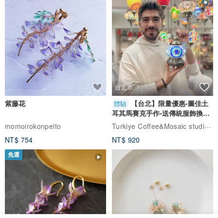
台北市
紫藤花
【台北】限量優惠-圖佳土
體驗
耳其馬賽克手作-送傳統服飾換裝
體驗
Turkiye Coffee&Mosaic studio土耳其咖啡與馬賽克燈工作坊
momoirokonpeito
NT$ 754
NT$ 920
免運