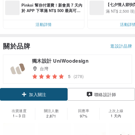
【七夕情人節快閃】8
Pinkoi 幫你付運費！新會員 7 天內
用 APP 購買任一
於 APP 下單滿 NT$ 500 最高可折
滿 NT$ 2,500 現
00 現折 NT$100
運費 NT$ 100
活動詳情
活動詳
關於品牌
逛設計品牌
獨木設計 UniWoodesign
台灣
5
(278)
領優惠券
聯絡設計師
加入關注
出貨速度
關注人數
回應率
上次上線
1～3 日
1 天內
2,871
97%