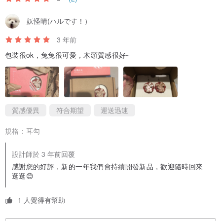
★ 金屬應盡可能避免接觸汗水、雨水、海水、香水及化妝品等化學物
質，以免造成腐蝕及氧化，如不慎接觸，請盡速用布沾清水擦拭並擦
妖怪晴(ハルです！）
乾。若長時間不會配戴飾品，可放置密封袋內，減少與空氣接觸減緩
3 年前
氧化機會。
包裝很ok，兔兔很可愛，木頭質感很好~
★ 金屬配件如需取下清潔，請小心勿用力拉扯與實木的連接點，避免
造成木頭斷裂。
★ 實木皆經過天然護木油塗佈，潑水及抗汙效果能短暫保護原木，若
不慎遇水，用乾布或紙巾擦乾後，陰乾即可，切勿使用吹風機烘乾。
質感優異
符合期望
運送迅速
★ 經過長時間接觸使用，表面木蠟油可能因為摩擦而損耗失去光澤，
實屬正常現象，可去除表面灰塵後，使用棉布薄塗木蠟油，放置一天
規格：
耳勾
乾燥保養。
設計師於 3 年前回覆
感謝您的好評，新的一年我們會持續開發新品，歡迎隨時回來
【商品產地 Origin】
逛逛😊
台灣
1 人覺得有幫助
【製造方式 Manufacturing Method】