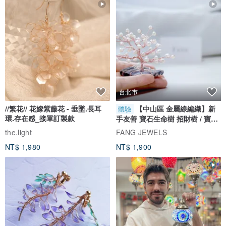
台北市
//繁花// 花嫁紫藤花 - 垂墜.長耳
【中山區 金屬線編織】新
體驗
環.存在感_接單訂製款
手友善 寶石生命樹 招財樹 / 寶石
自選
the.light
FANG JEWELS
NT$ 1,980
NT$ 1,900