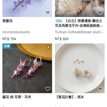
台北市
紫藤花
【台北】限量優惠-圖佳土
體驗
耳其馬賽克手作-送傳統服飾換裝
體驗
Turkiye Coffee&Mosaic studio土耳其咖啡與馬賽克燈工作坊
momoirokonpeito
NT$ 754
NT$ 920
免運
藤花 煌 耳環・耳夾
【繁花計畫】- 清冰