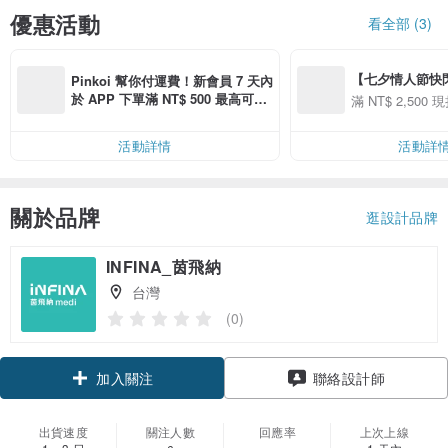
優惠活動
看全部 (3)
【七夕情人節快閃】8
Pinkoi 幫你付運費！新會員 7 天內
用 APP 購買任一
於 APP 下單滿 NT$ 500 最高可折
滿 NT$ 2,500 現
00 現折 NT$100
運費 NT$ 100
活動詳情
活動詳
關於品牌
逛設計品牌
INFINA_茵飛納
台灣
(0)
加入關注
聯絡設計師
出貨速度
關注人數
回應率
上次上線