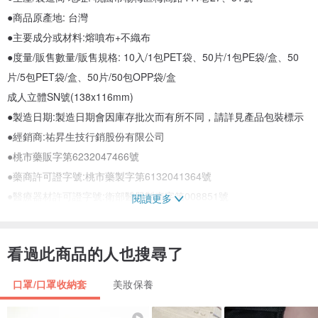
●商品原產地: 台灣
●主要成分或材料:熔噴布+不織布
●度量/販售數量/販售規格: 10入/1包PET袋、50片/1包PE袋/盒、50
片/5包PET袋/盒、50片/50包OPP袋/盒
成人立體SN號(138x116mm)
●製造日期:製造日期會因庫存批次而有所不同，請詳見產品包裝標示
●經銷商:祐昇生技行銷股份有限公司
●桃市藥販字第6232047466號
●藥商許可證字號:桃市藥製字第6132041364號
●醫療器材許可證字號:衛部醫器製壹字第008851號
閱讀更多
●消費者使用前應詳閱醫療器材說明書
看過此商品的人也搜尋了
INFINA 罩護你 一般醫療用立體口罩，專為日常生活設計，讓你在外
出時能夠舒適又安全地保護自己。
口罩/口罩收納套
美妝保養
👩‍⚕️這款立體口罩具有四層防護設計，能過濾細菌的效率高達95%以
上，