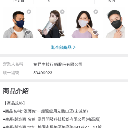
1～3 日
1 天內
6
-
逛全部商品
營業人名稱
祐昇生技行銷股份有限公司
統一編號
53496923
商品介紹
【產品規格】
●商品名稱:”罩護你”一般醫療用立體口罩(未滅菌)
●生產/製造商 名稱: 浩昇開發科技股份有限公司(梅高廠)
●生產/製造商 地址: 桃園市楊梅區梅高路441巷27、31號