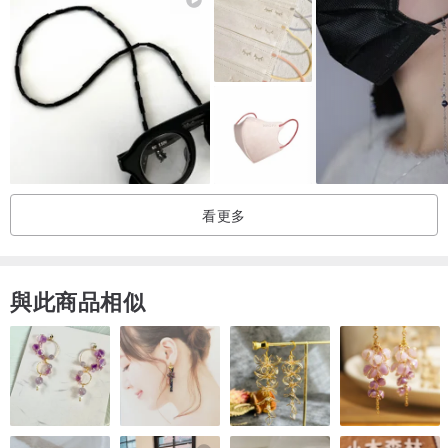
無論是在騎車、清潔或一般作業時，都能有效隔絕外界的污染，確保
你呼吸的每一口都是乾淨的空氣。
🌬️口罩使用柔軟的親膚材質，易定型的鼻樑線設計，讓口罩貼合面
部，佩戴體驗更加舒適安全。✨
此款口罩的寬耳帶具有彈性，能輕鬆固定，適合各種臉型，無論是長
時間佩戴工作或短暫的外出，都不會造成耳朵的負擔。
看更多
😍此外，此產品通過CNS 14774醫用口罩標準，並由衛福部 G.M.P
廠專營製造，品質優良。👌
與此商品相似
請注意，海外地區每筆訂單最多限購5盒，如需大量購買，請洽客服人
員進行諮詢。
無論你是在繁忙的都市生活中，還是安靜的居家環境，INFINA罩護你
立體口罩都是你必備的防護良伴。
💖讓我們一起重視健康，守護自己與他人的安全，選擇INFINA，讓呼
吸更自在！🌈