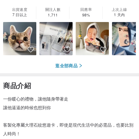
出貨速度
關注人數
回應率
上次上線
7 日以上
1 天內
1,711
98%
逛全部商品
商品介紹
一份暖心的禮物，讓他隨身帶著走
讓他逼逼的時候也想到你
客製化專屬大理石紋悠遊卡，即使是現代生活中的必需品，也要比別
人時尚！