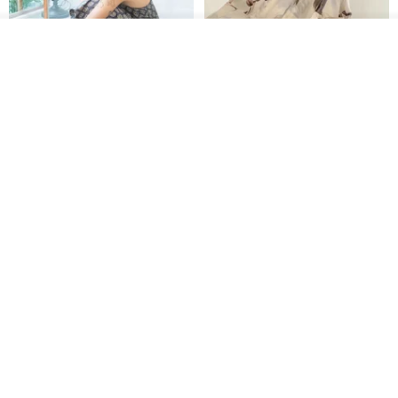
我要訂製
加入收藏
了解品牌
印度蓋染工藝純棉 吊帶褲 連身褲
暈染印花白洋裝 外罩衫 復古洋裝
- 雪花灰
Tramper
Noir by Phoenix
NT$ 1,480
NT$ 1,480
印度蓋染工藝純棉 長褲 －晚霞紅
【波麗印花】皇家鹿苑 澎澎熱氣
球 前短後長 鬆緊帶 長裙