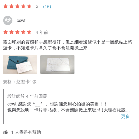
5
(16)
ccwt
4 年前
霧面印刷的質感和手感都很好，但是細看邊緣似乎是一層紙黏上悠
遊卡，不知道卡片拿久了會不會翹開掀上來
規格：
悠遊卡1張
設計師於 4 年前回覆
ccwt 感謝您 ^__^ ， 也謝謝您用心拍攝的美圖！！
也與您說明，卡片非貼紙，不會翹開掀上來喔~! (大理石紋設計
是使用正版晶片卡+デジタル印刷)
更多
卡片製作的原理，是經由層層疊壓，壓合RFID晶片模組，變成
卡片 (有點像電路版)
1 人覺得有幫助
讓外觀保持美美der的秘訣94喔~避免磨損、刮摳、或有機溶劑
(建議可以放在錢包或卡套裡面)