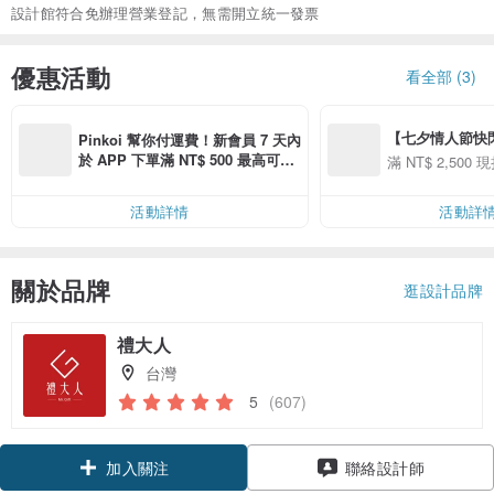
設計館符合免辦理營業登記，無需開立統一發票
優惠活動
看全部 (3)
【七夕情人節快閃】8
Pinkoi 幫你付運費！新會員 7 天內
用 APP 購買任一
於 APP 下單滿 NT$ 500 最高可折
滿 NT$ 2,500 現
00 現折 NT$100
運費 NT$ 100
活動詳情
活動詳
關於品牌
逛設計品牌
禮大人
台灣
5
(607)
加入關注
聯絡設計師