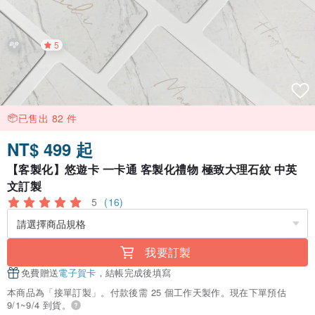
5
已售出 82 件
NT$ 499 起
【客製化】悠遊卡 一卡通 客製化禮物 極致大理石紋 中英
文訂製
5
(16)
我要訂製
免費贈送
電子賀卡
，結帳完成後填寫
本商品為「接單訂製」。付款後需 25 個工作天製作。現在下單預估
9/1~9/4 到貨。