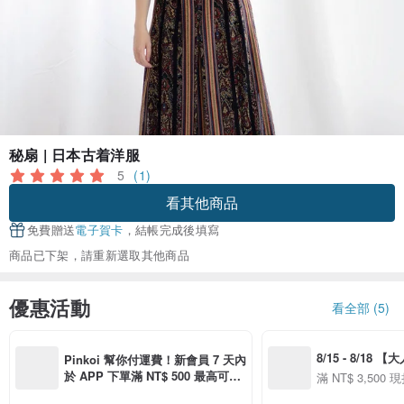
秘扇 | 日本古着洋服
5
(1)
看其他商品
免費贈送
電子賀卡
，結帳完成後填寫
商品已下架，請重新選取其他商品
優惠活動
看全部 (5)
8/15 - 8/18 
Pinkoi 幫你付運費！新會員 7 天內
季】滿 NT$3500
於 APP 下單滿 NT$ 500 最高可折
滿 NT$ 3,500 現
50
運費 NT$ 100
50