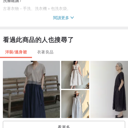
洗滌建議 /
古著衣物－手洗、洗衣機＋包洗衣袋。
閱讀更多
平量尺寸 /
肩寬 35 cm
看過此商品的人也搜尋了
胸寬 43 cm
腰寬 31-44 cm
洋裝/連身裙
衣著良品
全長 111 cm
袖口寬 20 cm
注意事項 /
◆本設計館販售古着服飾，數量皆只有一件，賣場內皆已標明商品平
量尺寸，因此不接受尺寸或個人因素問題退換貨。
◆本設計館商品顏色均已調整為接近實際商品顏色，但由於每部電腦
色彩呈現不同，追求100%無色差吹毛求疵者請勿下標，因此不接受色
彩問題退換貨。
看更多