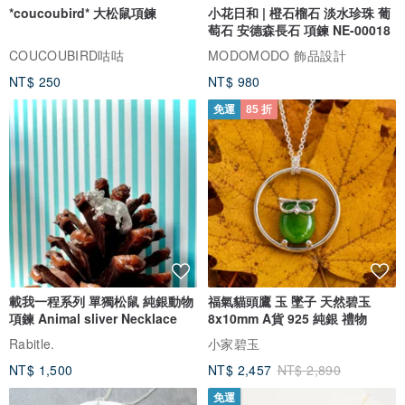
*coucoubird* 大松鼠項鍊
小花日和 | 橙石榴石 淡水珍珠 葡
萄石 安德森長石 項鍊 NE-00018
COUCOUBIRD咕咕
MODOMODO 飾品設計
NT$ 250
NT$ 980
免運
85 折
載我一程系列 單獨松鼠 純銀動物
福氣貓頭鷹 玉 墜子 天然碧玉
項鍊 Animal sliver Necklace
8x10mm A貨 925 純銀 禮物
Rabitle.
小家碧玉
NT$ 1,500
NT$ 2,457
NT$ 2,890
免運