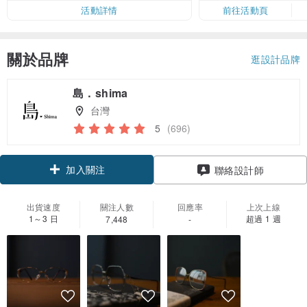
活動詳情
前往活動頁
關於品牌
逛設計品牌
島．shima
台灣
5
(696)
加入關注
聯絡設計師
出貨速度
關注人數
回應率
上次上線
1～3 日
超過 1 週
7,448
-