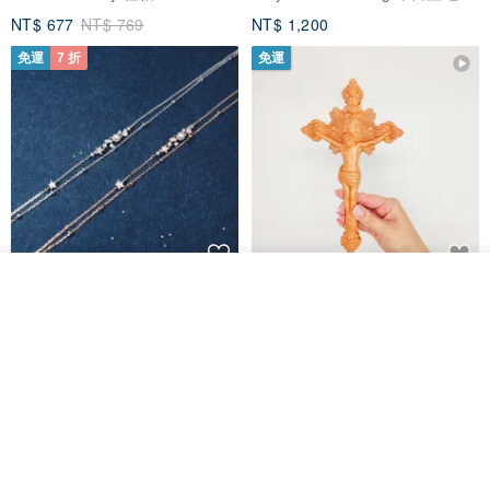
NT$ 677
NT$ 769
NT$ 1,200
免運
7 折
免運
【溫馨提示】：天然玉自然行成的細小石紋、綿、石筋、雜質點、生
放入購物車
L'amour 星星珍珠手鏈 (白金色)
耶穌受難像木製十字架 24 公分
長紋理、表面礦點等均是天然玉石的正常表現和特性，追求完美主義
加入收藏
了解品牌
高，雕刻木製十字架，耶穌受難
像天主教十字架
的請慎重出價。
ARLOS
AndyCarver
如有疑問請諮詢設計師！
NT$ 4,641
NT$ 6,630
NT$ 1,560
免運
7 折