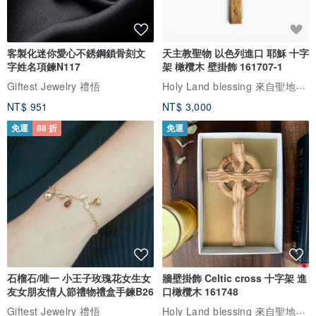
客製化迷你愛心不銹鋼鎖骨刻文
天主教聖物 以色列進口 耶穌 十字
字姓名項鍊N117
架 橄欖木 壁掛飾 161707-1
Holy Land blessing 來自聖地的祝福
Giftest Jewelry 禮悟
NT$ 951
NT$ 3,000
免運
88 折
免運
石榴石/唯一 小王子玫瑰花女生女
牆壁掛飾 Celtic cross 十字架 進
友女朋友情人節禮物禮盒手鍊B26
口橄欖木 161748
Holy Land blessing 來自聖地的祝福
Giftest Jewelry 禮悟