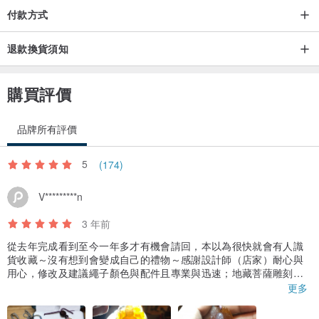
付款方式
退款換貨須知
購買評價
品牌所有評價
5
(174)
V*********n
3 年前
從去年完成看到至今一年多才有機會請回，本以為很快就會有人識
貨收藏～沒有想到會變成自己的禮物～感謝設計師（店家）耐心與
用心，修改及建議繩子顏色與配件且專業與迅速；地藏菩薩雕刻實
品真的很莊嚴～神情自若，神獸諦聽可愛，後方背光火焰雕刻配合
更多
整體瑪瑙顏色美麗！謝謝，非常開心收到當所依，再次感恩。也謝
謝小禮物與手繪圖^_^祝福貴店生意興隆人員平安。