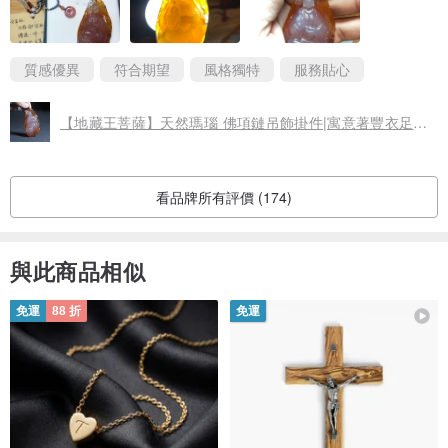
質感優異
符合期望
風格獨特
服務貼心
【地藏王菩薩】天然瑪瑙 佛項鏈吊飾掛件|寓意著豐衣足食/平安
看品牌所有評價 (174)
與此商品相似
免運
88 折
免運
【須知】請看好詳情尺寸！由於每個玉石都有一定的大小,天然的材料,
我們沒辦法再次改變它大小和顏色一致,以上是大概數據,不會相差太
大,顏色和大小一切以實物為准。實物為多角度拍攝，由於受光線、拍
照及顯示設備的影響，會存在少許偏色及誤差，不屬於描述不符和質
量問題，介意者慎拍。