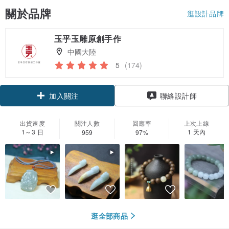
關於品牌
逛設計品牌
玉乎玉雕原創手作
中國大陸
5
(174)
領優惠券
加入關注
聯絡設計師
出貨速度
關注人數
回應率
上次上線
1～3 日
1 天內
959
97%
逛全部商品