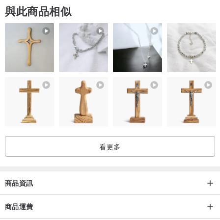
鳳戲牡丹吊墜採用新疆三彩玉雕刻而成。線條流暢干練，立體感強，
與此商品相似
寫實逼真，工料俱佳，牡丹盛放，典雅優美，鳳凰翩躚，富貴堂皇，
鳳為鳥中之王，牡丹為花中之首，丹鳳結合，象徵著美好、光明和幸
福，是祥瑞富貴的象徵
看更多
商品資訊
商品運費