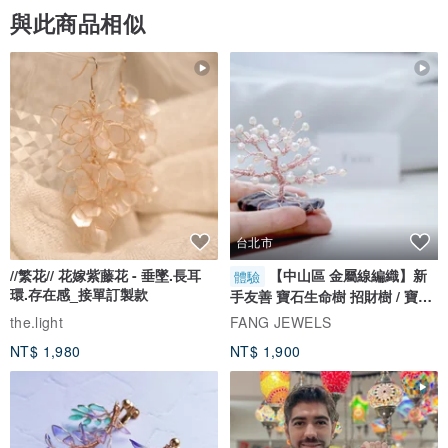
與此商品相似
台北市
//繁花// 花嫁紫藤花 - 垂墜.長耳
【中山區 金屬線編織】新
體驗
環.存在感_接單訂製款
手友善 寶石生命樹 招財樹 / 寶石
自選
the.light
FANG JEWELS
NT$ 1,980
NT$ 1,900