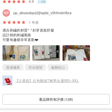
4.9
(128)
pp_abvsvdqo22jhqdat_v5hfmdmfbra
1 年前
適合刺繡的材質^ ^好穿直挺舒服
設計師的刺繡風格
可愛有趣都非常喜歡❤️
質感優異
符合期望
服務貼心
【父親節】紅色郵箱T卹男女通用S~XXL
看品牌所有評價 (128)