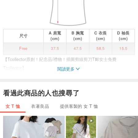
A
肩寬
B
胸寬
C
衣長
D
袖長
尺寸
(cm)
(cm)
(cm)
(cm)
Free
37.5
47.5
58.5
15.5
【Tcollector原創！紀念品/禮物！插圖剪線剪刀T卹女士免費
Tcollector】
閱讀更多
線剪刀
看過此商品的人也搜尋了
這是一件系列T卹，主題是“有懷舊”。
手工藝愛好者的禮物怎麼樣？
女 T 恤
衣著良品
提供客製的 女 T 恤
它是剪線剪刀設計。
關於身體
它是身體的Tcollector的原始。