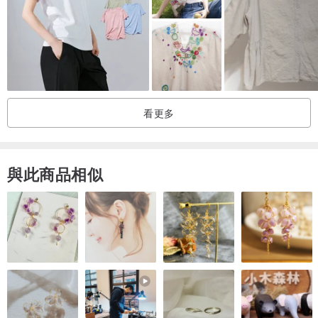
“復古隨機T卹”
棉花的感覺更加放鬆，你會想要一遍又一遍，
這是合理的厚度T卹。
厚肋條給人以成熟的印象。
有一種純粹的感覺。
看更多
材質：100％棉
打印：日本（Tcollector）
原產國：韓國（Tcollector原創）
與此商品相似
從年輕人到老年人都可以享受，簡單，
我的目標是設計充滿創意的T卹。
請找到你獨特的圖案，一定要享受T卹！