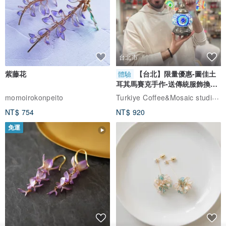
台北市
紫藤花
【台北】限量優惠-圖佳土
體驗
耳其馬賽克手作-送傳統服飾換裝
體驗
Turkiye Coffee&Mosaic studio土耳其咖啡與馬賽克燈工作坊
momoirokonpeito
NT$ 754
NT$ 920
免運