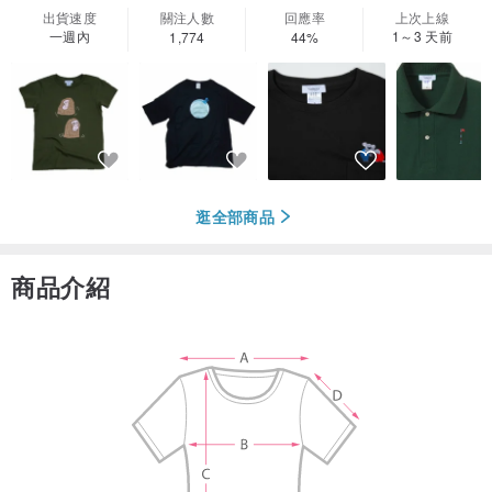
出貨速度
關注人數
回應率
上次上線
一週內
1～3 天前
1,774
44%
逛全部商品
商品介紹