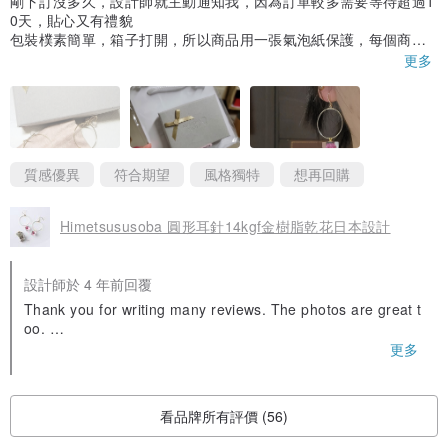
剛下訂沒多久，設計師就主動通知我，因為訂單較多需要等待超過1
0天，貼心又有禮貌
包裝樸素簡單，箱子打開，所以商品用一張氣泡紙保護，每個商品
又一個塑膠袋，裡面有紙提袋、紙盒，打開還有布袋裝著耳環😅
更多
商品質感很好，比設計師提供的照片更清透漂亮，還有用塑膠膜好
好保護，裡面小花的顏色比我想像中的稍微暗一點，但仍然是值得
等待的美麗耳環！！
質感優異
符合期望
風格獨特
想再回購
Himetsususoba 圓形耳針14kgf金樹脂乾花日本設計
設計師於 4 年前回覆
Thank you for writing many reviews. The photos are great t
oo.
Thank you very much!
更多
看品牌所有評價 (56)