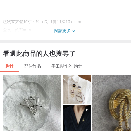
- - - - -
植物立方體尺寸：約（長11寬11深10）mm
全長：約70mm
閱讀更多
重量：約2.5g
零件顏色：銀
看過此商品的人也搜尋了
包括免費禮品包裝（盒子、緞帶、手提袋）。
胸針
配件飾品
手工製作的 胸針
■ 關於樹脂
我使用聚酯樹脂。這種樹脂比一般的愛好樹脂更不易變色，並且具有
很高的透明度。通過仔細拋光錶面，使其具有水晶玻璃般的光澤和質
感。
■ 對環境的關注
隨附的首飾盒使用報紙等廢紙製成的再生紙。