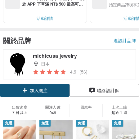
於 APP 下單滿 NT$ 500 最高可折
指定商品跨境享
運費 NT$ 100
活動詳情
活動詳
關於品牌
逛設計品牌
michicusa jewelry
日本
4.9
(56)
領優惠券
聯絡設計師
加入關注
出貨速度
關注人數
回應率
上次上線
7 日以上
超過 1 週
949
-
免運
免運
免運
免運