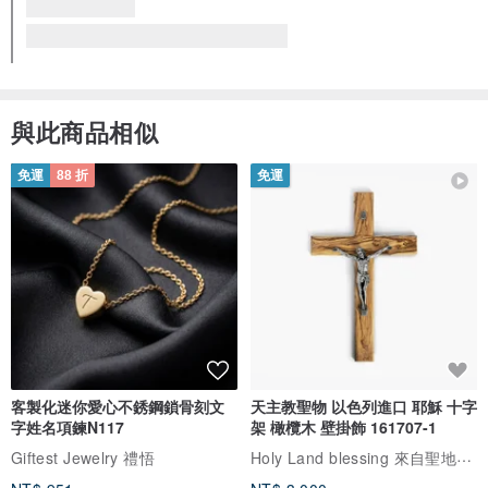
與此商品相似
免運
88 折
免運
客製化迷你愛心不銹鋼鎖骨刻文
天主教聖物 以色列進口 耶穌 十字
字姓名項鍊N117
架 橄欖木 壁掛飾 161707-1
Holy Land blessing 來自聖地的祝福
Giftest Jewelry 禮悟