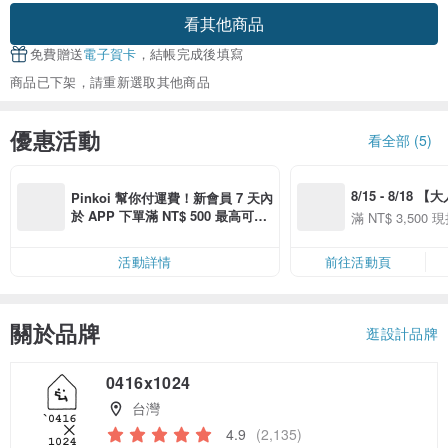
看其他商品
免費贈送
電子賀卡
，結帳完成後填寫
商品已下架，請重新選取其他商品
優惠活動
看全部 (5)
8/15 - 8/18 
Pinkoi 幫你付運費！新會員 7 天內
季】滿 NT$3500
於 APP 下單滿 NT$ 500 最高可折
滿 NT$ 3,500 現
50
運費 NT$ 100
50
活動詳情
前往活動頁
關於品牌
逛設計品牌
0416x1024
台灣
4.9
(2,135)