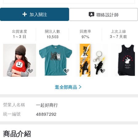
加入關注
聯絡設計師
出貨速度
關注人數
回應率
上次上線
1～3 日
3～7 天前
10,503
97%
逛全部商品
營業人名稱
一起好商行
統一編號
48897292
商品介紹