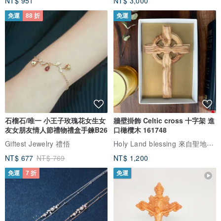
NT$ 951
NT$ 3,000
免運
88 折
免運
石榴石/唯一 小王子玫瑰花女生女
牆壁掛飾 Celtic cross 十字架 進
友女朋友情人節禮物禮盒手鍊B26
口橄欖木 161748
Holy Land blessing 來自聖地的祝福
Giftest Jewelry 禮悟
NT$ 677
NT$ 769
NT$ 1,200
免運
7 折
免運