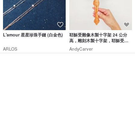
L'amour 星星珍珠手鏈 (白金色)
耶穌受難像木製十字架 24 公分
高，雕刻木製十字架，耶穌受難
像天主教十字架
ARLOS
AndyCarver
NT$ 4,641
NT$ 6,630
NT$ 1,560
看其他商品
免運
7 折
了解品牌
基督教婚禮禮物 桌上擺設 橄欖木
La Joie 藍月亮石閃耀項鏈 (玫瑰