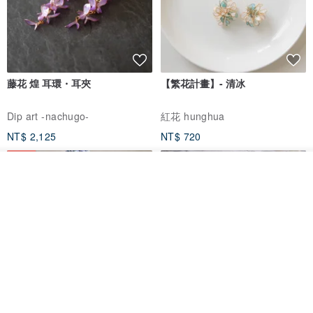
藤花 煌 耳環・耳夾
【繁花計畫】- 清冰
Dip art -nachugo-
紅花 hunghua
NT$ 2,125
NT$ 720
93 折
看其他商品
了解品牌
台北市
晶透紫藤花 垂墜樹脂/耳夾可
【療育時光】DIY製作2副
體驗