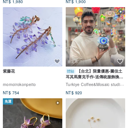
NT$ 1,980
NT$ 1,900
台北市
紫藤花
【台北】限量優惠-圖佳土
體驗
耳其馬賽克手作-送傳統服飾換裝
體驗
Turkiye Coffee&Mosaic studio土耳其咖啡與馬賽克燈工作坊
momoirokonpeito
NT$ 754
NT$ 920
免運