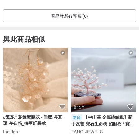
看品牌所有評價 (6)
與此商品相似
台北市
//繁花// 花嫁紫藤花 - 垂墜.長耳
【中山區 金屬線編織】新
體驗
環.存在感_接單訂製款
手友善 寶石生命樹 招財樹 / 寶石
自選
the.light
FANG JEWELS