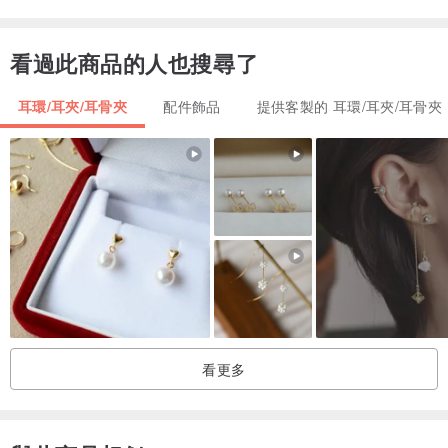
看過此商品的人也搜尋了
耳環/耳夾/耳骨夾
配件飾品
提供客製的 耳環/耳夾/耳骨夾
夏天，純銀戴著很容易氧化變黑，
建議各位美女每次戴用溫水加點牙膏把耳環刷洗一下，就不會變黑。
如果你不去管，耳環越來越黑就算用洗金、洗銀水都沒用了喔～
也不會像之前買來的那種顏色，會變的更淡一些。
所以夏天戴經常洗洗。
保護好，就可以讓它終身不退色喔～
不戴的時候請清洗過後風乾放在盒子裡～
看更多