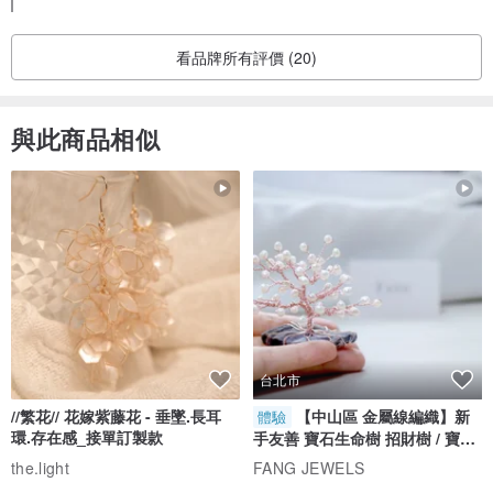
關於您提到的 EZ Way 海關實名制稅金與關務代墊費用，感謝
您提供寶貴的回饋，我們已記錄並會進一步了解與檢討相關流
程。未來也會持續優化出貨方式，讓您能更安心購物，盡量避
看品牌所有評價 (20)
免或降低額外稅金產生的疑慮。
再次感謝您的支持，期待下次再為您服務。
與此商品相似
台北市
//繁花// 花嫁紫藤花 - 垂墜.長耳
【中山區 金屬線編織】新
體驗
環.存在感_接單訂製款
手友善 寶石生命樹 招財樹 / 寶石
自選
the.light
FANG JEWELS