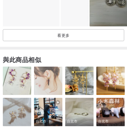
[配件]
序號貼紙
[商品狀況]
看更多
【二手品】有使用痕跡，且有部分瑕疵的二手商品
表面: 輕微污漬、磨損、菸味
內側: 污漬、菸味
與此商品相似
金屬部分: 細微刮痕、黯沉、鍍層剝落
台北市
台北市
台北市