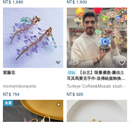
NT$ 1,980
NT$ 1,900
台北市
紫藤花
【台北】限量優惠-圖佳土
體驗
耳其馬賽克手作-送傳統服飾換裝
體驗
Turkiye Coffee&Mosaic studio土耳其咖啡與馬賽克燈工作坊
momoirokonpeito
NT$ 754
NT$ 920
免運