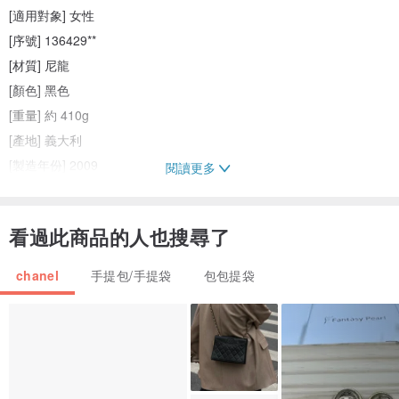
[適用對象] 女性
[序號] 136429**
[材質] 尼龍
[顏色] 黑色
[重量] 約 410g
[產地] 義大利
[製造年份] 2009
閱讀更多
[尺寸]
高約 24cm x 寬約 29cm x 深約 16cm
看過此商品的人也搜尋了
提把高度: 約 14cm
[規格]
chanel
手提包/手提袋
包包提袋
開關方式: 開放式
外側: 拉鍊口袋 x 1
內側: 拉鍊口袋 x 1
包款類型: 手提、可容納A5尺寸物品