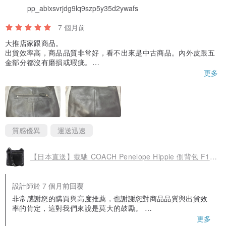
pp_abixsvrjdg9lq9szp5y35d2ywafs
7 個月前
大推店家跟商品。
出貨效率高，商品品質非常好，看不出來是中古商品。內外皮跟五
金部分都沒有磨損或瑕疵。
But, 額外被EZ Way海關實名制課了台幣400多的稅金&關務業者代
更多
墊費用又400多，一共800多。繳了錢大概一個多小時就收到商品
了。不知道稅金跟費用是不是按照商品價值計算的⋯
質感優異
運送迅速
【日本直送】蔻馳 COACH Penelope Hippie 側背包 F14679 牛皮 黑色 女性【二手】
設計師於 7 個月前回覆
非常感謝您的購買與高度推薦，也謝謝您對商品品質與出貨效
率的肯定，這對我們來說是莫大的鼓勵。
更多