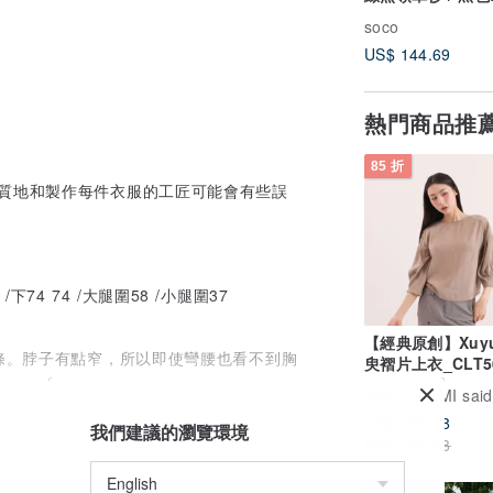
h025d-bck1
soco
US$ 144.69
）
熱門商品推
85 折
的質地和製作每件衣服的工匠可能會有些誤
/下74 74 /大腿圍58 /小腿圍37
【經典原創】Xuy
線條。脖子有點窄，所以即使彎腰也看不到胸
臾褶片上衣_CLT5
其
廣告
SU:MI said
US$ 101.48
我們建議的瀏覽環境
US$ 119.38