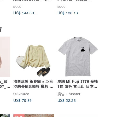
綠 h025d-olr1
h042f-din2
soco
soco
US$ 144.69
US$ 136.13
薦
u_須
清爽涼感 萊賽爾 × 亞麻
左胸 Mt Fuji 3776 短袖
07_卡
混紡長袖套頭衫 襯衫 黃
T恤 灰色 富士山 日本
色 260418-3
雪 禮物
fall-in&co
廣告
hipster
US$ 70.89
US$ 22.23