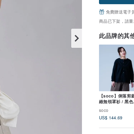
免費贈送電子
商品已下架，請重
此品牌的其
【soco】俐落剪
緻無領罩衫 / 黑色
h025d-bck1
soco
US$ 144.69