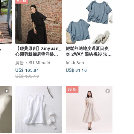
85 折
。
【經典原創】Xinyuan_
輕鬆舒適地度過夏日炎
心願剪裁細肩帶洋裝
炎 2WAY 混紡襯衫 法國
_CLD032_黑
亞麻 100% 帶灰調的淺
廣告
SU:MI said
fall-in&co
藍色 260523-4
US$ 165.84
US$ 81.16
US$ 195.10
85 折