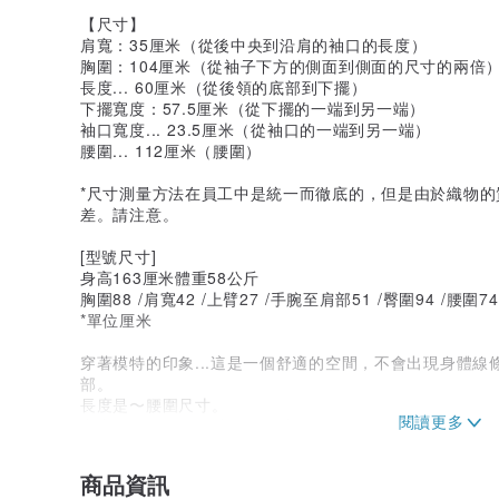
【尺寸】
肩寬：35厘米（從後中央到沿肩的袖口的長度）
胸圍：104厘米（從袖子下方的側面到側面的尺寸的兩倍
長度... 60厘米（從後領的底部到下擺）
下擺寬度：57.5厘米（從下擺的一端到另一端）
袖口寬度... 23.5厘米（從袖口的一端到另一端）
腰圍... 112厘米（腰圍）
*尺寸測量方法在員工中是統一而徹底的，但是由於織物
差。請注意。
[型號尺寸]
身高163厘米體重58公斤
胸圍88 /肩寬42 /上臂27 /手腕至肩部51 /臀圍94 /腰圍74 
*單位厘米
穿著模特的印象...這是一個舒適的空間，不會出現身體
部。
長度是〜腰圍尺寸。
肩寬是...無袖，所以我不在乎。
胸圍是一個很大的空間。
袖孔是...即使抬起手臂也看不到我的內褲。
商品資訊