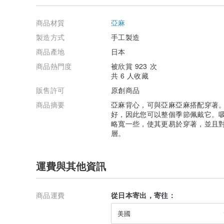
[工作人員穿著感]
●身高158厘米/體重50公斤/普通M尺寸穿著
商品材質
亞麻
長度大約是臀部的一半。儘管整體輪廓較為寬鬆，但它是
窄，因此可以作為內部或外部使用。
製造方式
手工製造
商品產地
日本
●身高163厘米/體重53公斤/正常ML尺寸穿著
背心的輪廓非常漂亮，即使您有點不願意伸出手臂，您也
商品熱門度
被欣賞 923 次
乎是看不見的，而較淺的顏色則更透明。同樣，起初，織
共 6 人收藏
纖維可能會蓬鬆，但澆水後會平靜下來。
販售許可
原創商品
【顏色變化】
商品摘要
亞麻背心，可與亞麻亞麻搭配穿著
白色：
jp.pinkoi.com/product/UqPQzNLy
好，因此您可以整個季節佩戴它。
櫻花：
jp.pinkoi.com/product/TLQdtx4N
略寬一些，使其更易於穿著，並且
朝華田：
jp.pinkoi.com/product/t4kCPEvu
層。
藏青色：
jp.pinkoi.com/product/FCx6gw3a
Uguisucha：
jp.pinkoi.com/product/nfidPX4g
Sumiiro：
jp.pinkoi.com/product/3tke6ETk
運費與其他資訊
黑色：
jp.pinkoi.com/product/A5RKeNNK
商品運費
從日本寄出，寄往：
美國