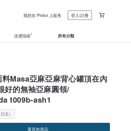
我想在 Pinkoi 上販售
登入/註冊
送禮指南
所有分類
薄面料Masa亞麻亞麻背心罐頂在內
很好的無袖亞麻圓領/
a t009b-ash1
：日文）
看其他商品