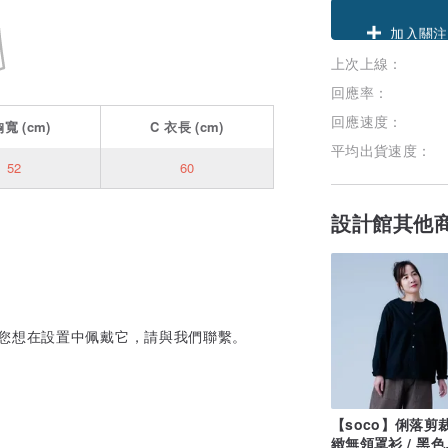
領優惠券
上次上線：
加入關注
回應率：
回應速度：
胸寬
(cm)
C
衣長
(cm)
平均出貨速度：
52
60
設計館其他
果您想在設置中佩戴它，請與我們聯繫。
【soco】俐落剪
緻無領罩衫 / 黑色