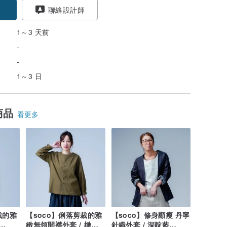
聯絡設計師
1～3 天前
-
-
1～3 日
商品
看更多
裁的雅
【soco】俐落剪裁的雅
【soco】修身顯瘦 丹寧
緻無領開襟外套 / 橄欖
針織外套 / 深靛藍