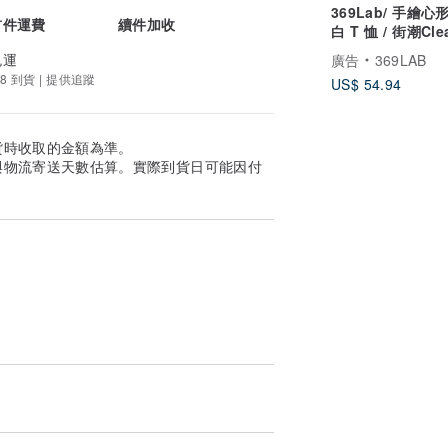
369Lab/ 手繪心
首件運費
續件加收
白 T 恤 / 街潮Clea
合體版型/ 短袖
免運
廣告
369LAB
8 到貨 | 提供追蹤
US$ 54.94
貨時收取的金額為準。
與物流寄送天數估算。實際到貨日可能因付