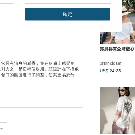
確定
一款不錯的背心，因為其頸圍比以前的設計
會想要伸出手臂並戴上它們。較深的顏色幾
物可能會因為堅硬而顯得很大，並且表面的
露肩棉質亞麻襯衫
。它具有清爽的感覺，並在皮膚上感覺良
prinncloset
吸引力之一是它輕便耐用。該設計在下擺處
US$ 24.35
對領口的圓度進行了調整，使其更易於分