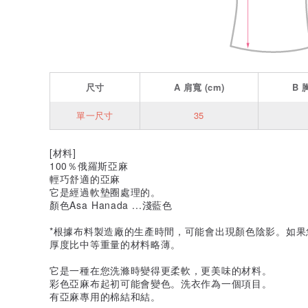
尺寸
A
肩寬
(cm)
B
單一尺寸
35
[材料]
100％俄羅斯亞麻
輕巧舒適的亞麻
它是經過軟墊圈處理的。
顏色Asa Hanada ...淺藍色
*根據布料製造廠的生產時間，可能會出現顏色陰影。如
厚度比中等重量的材料略薄。
它是一種在您洗滌時變得更柔軟，更美味的材料。
彩色亞麻布起初可能會變色。洗衣作為一個項目。
有亞麻專用的棉結和結。