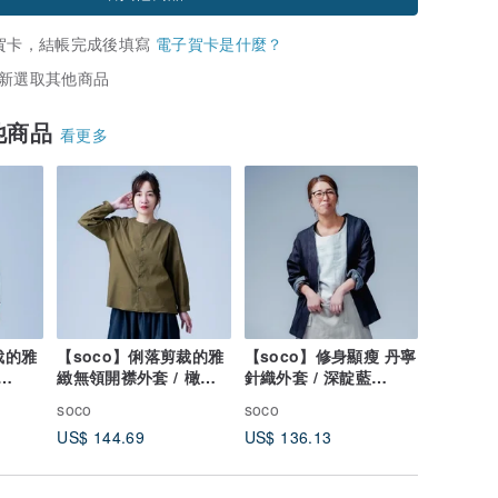
賀卡，結帳完成後填寫
電子賀卡是什麼？
新選取其他商品
他商品
看更多
裁的雅
【soco】俐落剪裁的雅
【soco】修身顯瘦 丹寧
緻無領開襟外套 / 橄欖
針織外套 / 深靛藍
綠 h025d-olr1
h042f-din2
soco
soco
US$ 144.69
US$ 136.13