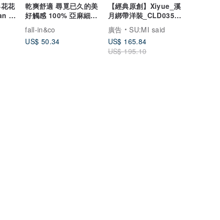
形花花
乾爽舒適 尋覓已久的美
【經典原創】Xiyue_溪
n Fit
好觸感 100% 亞麻細肩
月綁帶洋裝_CLD035_
帶背心 210703-1
卡其
fall-in&co
廣告
SU:MI said
US$ 50.34
US$ 165.84
US$ 195.10