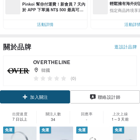
輕鬆擁有海外好
Pinkoi 幫你付運費！新會員 7 天內
於 APP 下單滿 NT$ 500 最高可折
指定商品跨境享
運費 NT$ 100
活動詳情
活動詳
關於品牌
逛設計品牌
OVERTHELINE
韓國
(0)
加入關注
聯絡設計師
出貨速度
關注人數
回應率
上次上線
7 日以上
1～3 天前
34
-
免運
免運
免運
免運