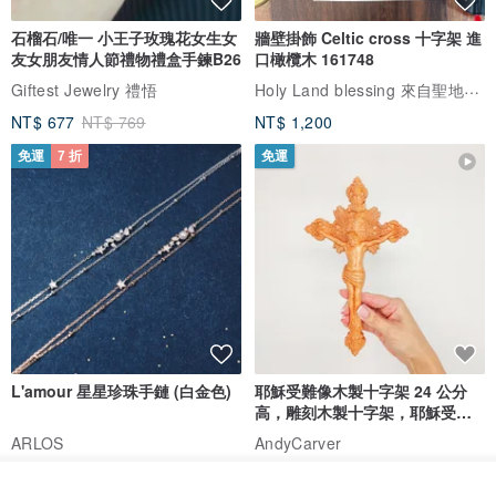
石榴石/唯一 小王子玫瑰花女生女
牆壁掛飾 Celtic cross 十字架 進
友女朋友情人節禮物禮盒手鍊B26
口橄欖木 161748
Holy Land blessing 來自聖地的祝福
Giftest Jewelry 禮悟
NT$ 677
NT$ 769
NT$ 1,200
免運
7 折
免運
L'amour 星星珍珠手鏈 (白金色)
耶穌受難像木製十字架 24 公分
高，雕刻木製十字架，耶穌受難
像天主教十字架
ARLOS
AndyCarver
NT$ 4,641
NT$ 6,630
NT$ 1,560