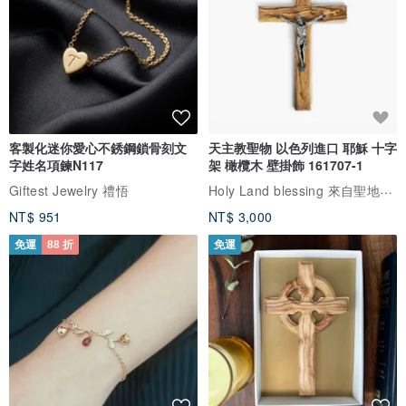
客製化迷你愛心不銹鋼鎖骨刻文
天主教聖物 以色列進口 耶穌 十字
字姓名項鍊N117
架 橄欖木 壁掛飾 161707-1
Holy Land blessing 來自聖地的祝福
Giftest Jewelry 禮悟
NT$ 951
NT$ 3,000
免運
88 折
免運