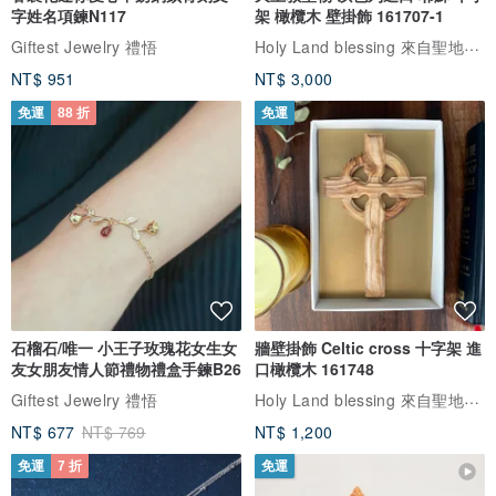
字姓名項鍊N117
架 橄欖木 壁掛飾 161707-1
Holy Land blessing 來自聖地的祝福
Giftest Jewelry 禮悟
NT$ 951
NT$ 3,000
免運
88 折
免運
石榴石/唯一 小王子玫瑰花女生女
牆壁掛飾 Celtic cross 十字架 進
友女朋友情人節禮物禮盒手鍊B26
口橄欖木 161748
Holy Land blessing 來自聖地的祝福
Giftest Jewelry 禮悟
NT$ 677
NT$ 769
NT$ 1,200
免運
7 折
免運