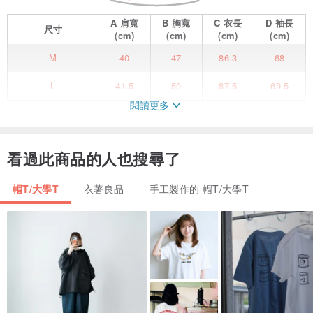
A
肩寬
B
胸寬
C
衣長
D
袖長
尺寸
(cm)
(cm)
(cm)
(cm)
M
40
47
86.3
68
L
41.5
50
87.5
69.5
閱讀更多
*俐落方領
*袖口洞細節
*前開衩設計
看過此商品的人也搜尋了
*修身版型
-----------------------------------------------------------------
帽T/大學T
衣著良品
手工製作的 帽T/大學T
中性版型
女性可選擇M號尺碼
-----------------------------------------------------------------
“ 黑“
是我們最溫柔的保護色
---------