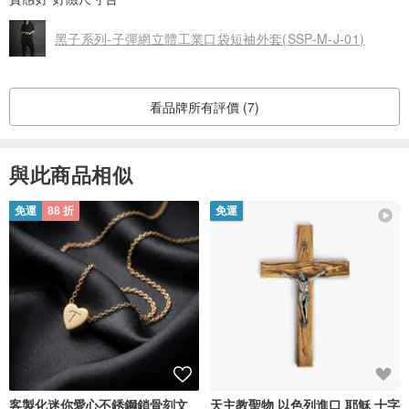
黑子系列-子彈網立體工業口袋短袖外套(SSP-M-J-01)
看品牌所有評價 (7)
與此商品相似
免運
88 折
免運
客製化迷你愛心不銹鋼鎖骨刻文
天主教聖物 以色列進口 耶穌 十字