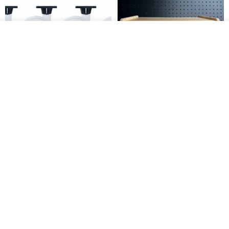
放入購物車
加入收藏
了解品牌
日本Like-it 可堆疊收納洗衣籃專
雙抽屜螢幕增高架(寬42CM) 收納
用 -滑滑便利輪 (專用輪)
書桌展示架 手工 客製化雷射雕刻
this-this 雜貨研究所
Pinocchio’s cabin
NT$ 234
NT$ 260
NT$ 3,026
NT$ 3,362
免運
68 折