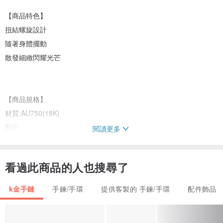
【商品特色】
扭結螺旋設計
隨著身體擺動
散發細緻閃耀光芒
【商品規格】
材質:AU750(18K)
顏色:
閱讀更多
黃=黃K Yellow Gold
紅=玫瑰K Rose Gold
看過此商品的人也搜尋了
尺寸:全長17公分 寬2MM
k金手鏈
手鍊/手環
提供客製的 手鍊/手環
配件飾品
需修改長度 請備註
Ps:如要送禮可以到官方Line: @351ffvsr 敲小幫手幫忙挑選尺寸唷！