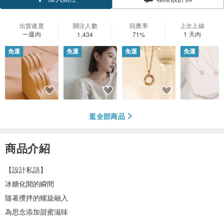
加入關注
出貨速度
關注人數
回應率
上次上線
一週內
1 天內
1,434
71%
免運
免運
免運
免運
逛全部商品
商品介紹
【設計私語】
冰糖化開的瞬間
隨著攪拌的螺旋融入
為思念添加甜蜜滋味