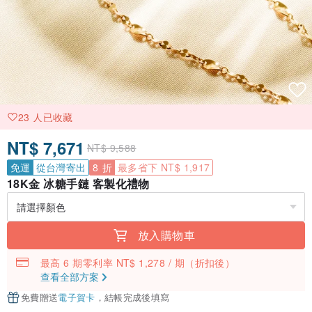
23 人已收藏
NT$ 7,671
NT$ 9,588
免運
從台灣寄出
8 折
最多省下 NT$ 1,917
18K金 冰糖手鏈 客製化禮物
放入購物車
最高 6 期零利率 NT$ 1,278 / 期
（折扣後）
查看全部方案
免費贈送
電子賀卡
，結帳完成後填寫