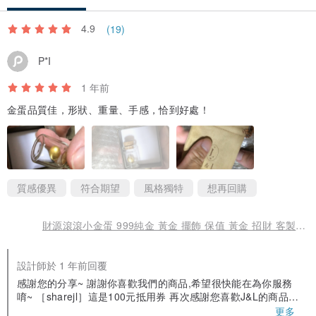
4.9
(19)
P*I
1 年前
金蛋品質佳，形狀、重量、手感，恰到好處！
質感優異
符合期望
風格獨特
想再回購
財源滾滾小金蛋 999純金 黃金 擺飾 保值 黃金 招財 客製化 手作
設計師於 1 年前回覆
感謝您的分享~ 謝謝你喜歡我們的商品,希望很快能在為你服務
唷~ ［sharejl］這是100元抵用券 再次感謝您喜歡J&L的商品並
留下評論唷!!
更多