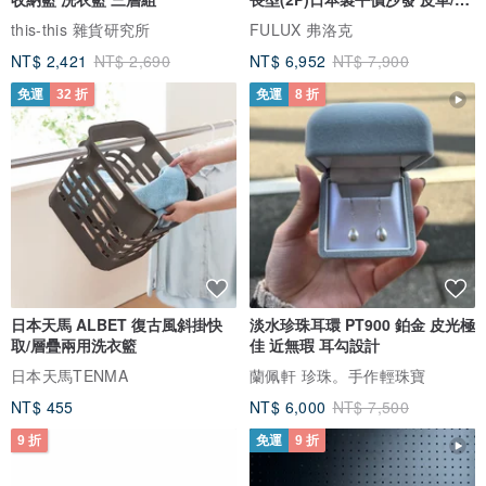
芯絨
this-this 雜貨研究所
FULUX 弗洛克
NT$ 2,421
NT$ 2,690
NT$ 6,952
NT$ 7,900
免運
32 折
免運
8 折
日本天馬 ALBET 復古風斜掛快
淡水珍珠耳環 PT900 鉑金 皮光極
取/層疊兩用洗衣籃
佳 近無瑕 耳勾設計
日本天馬TENMA
蘭佩軒 珍珠。手作輕珠寶
NT$ 455
NT$ 6,000
NT$ 7,500
9 折
免運
9 折