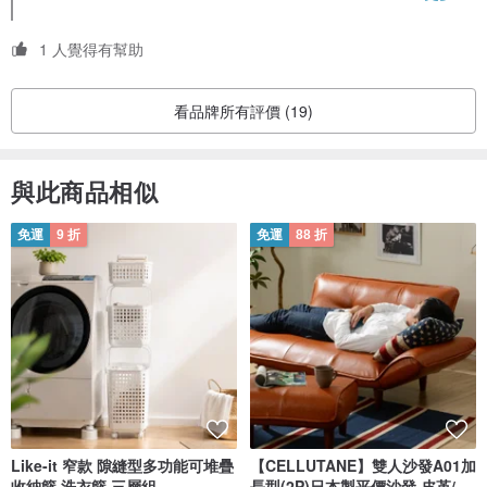
1 人覺得有幫助
看品牌所有評價 (19)
與此商品相似
免運
9 折
免運
88 折
Like-it 窄款 隙縫型多功能可堆疊
【CELLUTANE】雙人沙發A01加
收納籃 洗衣籃 三層組
長型(2P)日本製平價沙發 皮革/燈