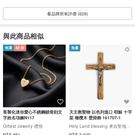
看品牌所有評價 (629)
與此商品相似
免運
88 折
免運
客製化迷你愛心不銹鋼鎖骨刻文
天主教聖物 以色列進口 耶穌 十字
字姓名項鍊N117
架 橄欖木 壁掛飾 161707-1
Holy Land blessing 來自聖地的祝福
Giftest Jewelry 禮悟
NT$ 951
NT$ 3,000