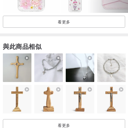
等）、包裝或商品配件損毀（缺少按鍵、邊匡等）、超過七天鑑賞
期。
看更多
3.流沙款氣泡：有泡泡的部分是正常的，因為流沙的款式，我們背殼
有做彈性設計（擔心沒有彈性摔到容易破裂），只要開始使用後會因
為手機會發熱，加上外在氣候的影響，導致熱脹冷縮就會有空氣跑進
與此商品相似
去，所以才會產生泡泡，這部分是流沙手機殼無法避免的狀況，但不
會說有很多泡泡，如果天氣穩定後，泡泡就會變小與變少了！
．
Made In Taiwan , Design In Taipei.
商品均為「實際拍攝」請安心購買（盜圖必究）
看更多