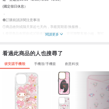
(國定假日休息）
．
🟤訂購前請詳閱注意事項
①商品收到或隔天算起七天內，享鑑賞期退/換服務 。
1.發現商品有瑕疵或試裝後不滿意等因素，皆可聯繫客服小編，幫忙
閱讀更多
辦理退／換服務 。（注意❗️七天鑑賞期而非試用期）
2.退回商品需完整包裝、附件齊全，不會影響二次銷售之全新商品，
看過此商品的人也搜尋了
否則將會影響退／換貨權益。
3.因瑕疵、寄送錯誤因素導致退／換貨，運費由LANI‘s負擔。
彼安諾手機殼
手機殼/手機套
創意科技
．
②注意事項
1.非瑕疵定義：極小污點、尺寸1-2公分的誤差、真花與貝殼本身的自
然斑點紋路、照片色差。
以上因素在國際驗貨標準都屬於可接受範圍、不屬於瑕疵喔！
2.無法受理退／換貨因素：試用時人為蓄意破壞、非正常使用（如：
刻意從高樓投下地面）、商品自行加工非商品原樣（如：噴墨、作畫