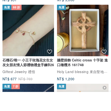
免運
88 折
免運
石榴石/唯一 小王子玫瑰花女生女
牆壁掛飾 Celtic cross 十字架 進
友女朋友情人節禮物禮盒手鍊B26
口橄欖木 161748
Holy Land blessing 來自聖地的祝福
Giftest Jewelry 禮悟
NT$ 677
NT$ 769
NT$ 1,200
免運
7 折
免運
我要訂製
加入收藏
了解品牌