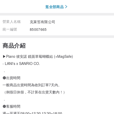
逛全部商品
營業人名稱
克萊皙有限公司
統一編號
85007665
商品介紹
▶Piano 彼安諾 鏡面草莓蝴蝶結 (+MagSafe)
- LANI's x SANRIO CO.
．
🟤出貨時間
一般商品出貨時間為收到訂單7天內。
（例假日休假，不計算在出貨天數內！）
．
🟤客服時間
週一至週五09:00~12:30,13:30~18:00。