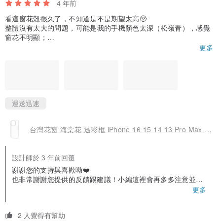
4 年前
看這窗花殼很久了，不知道是不是期望太高🥺
整體沒有太大的問題，可能是我的手機顏色太深（松嶺青），感覺
窗花不明顯；
然後是邊框的白色那是裡面的一個應該是防刮的吧，雖然看起來有
更多
點破壞顏值😂
有看到有則評論的上方不服貼，我也遇到了，不影響使用，只是希
望能完美一點吧畢竟不算太便宜～
另外我有遇到收到時邊框有點黑色類似殘膠，用酒精擦一下才起來
～
值得注意的是這款殼沒有掛繩的洞洞唷，如果有人需要掛繩洞洞可
運送迅速
能要注意一下！
台灣花窗 海棠花 透彩框 iPhone 16 15 14 13 Pro Max 透明防摔殼
出貨很快～客服人員態度很好👍🏻
設計師於 3 年前回覆
謝謝您的支持與喜歡呦❤️
也非常謝謝您提供的反饋跟建議！小編這裡會再多多注意並加
進步的！！💗
更多
日後使用上有問題都可以再詢問小編唷
2 人覺得有幫助