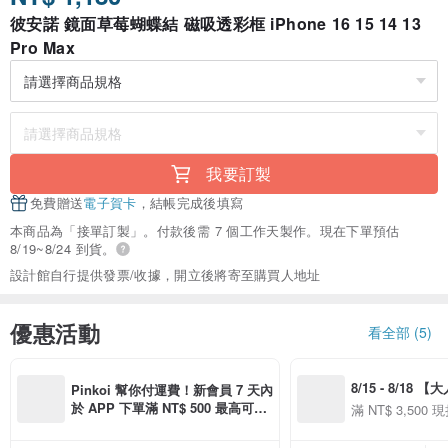
彼安諾 鏡面草莓蝴蝶結 磁吸透彩框 iPhone 16 15 14 13
Pro Max
我要訂製
免費贈送
電子賀卡
，結帳完成後填寫
本商品為「接單訂製」。付款後需 7 個工作天製作。現在下單預估
8/19~8/24 到貨。
設計館自行提供發票/收據，開立後將寄至購買人地址
優惠活動
看全部 (5)
8/15 - 8/18 
Pinkoi 幫你付運費！新會員 7 天內
季】滿 NT$3500
於 APP 下單滿 NT$ 500 最高可折
滿 NT$ 3,500 現
50
運費 NT$ 100
50