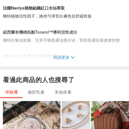
法國Naolys植物組織紅口水仙萃取
獨特植物活性因子，維持勻淨皙白膚色並舒緩乾燥
紐西蘭有機桃拓酚Totarol™專利活性成分
獨特抗氧化能量、完美平衡肌膚油脂分泌，幫助肌膚回復健康狀態
MC-BNC仿生嬰兒肌保濕因子
閱讀更多
NMF中胺基酸結合深層海水天然礦物成分，維持皮膚的保濕、柔軟、
健康
看過此商品的人也搜尋了
雙層水乳精華
伴娘禮
臉部乳液
美妝保養
水相補水、油相守護，不需使用大量乳化劑來穩定水油混合，對敏感
肌更友善
白茅根萃取、琉璃苣油、神經醯胺(NP/AP/EOP)、氫化卵磷脂、B5泛
醇、Kombuchka™ 康普茶酵母