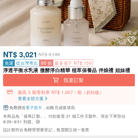
NT$ 3,021
NT$ 3,180
免運
從台灣寄出
95 折
最多省下 NT$ 159
淨透平衡水乳液 微酵淨白精華 植萃保養品 伴娘禮 姐妹禮
我要訂製
最高 3 期零利率 NT$ 1,007 / 期
（折扣後）
查看全部方案
免費贈送
電子賀卡
，結帳完成後填寫
本商品為「接單訂製」。付款後需 21 個工作天製作。現在下單預估
8/29~8/31 到貨。
設計館符合免辦理營業登記，無需開立統一發票