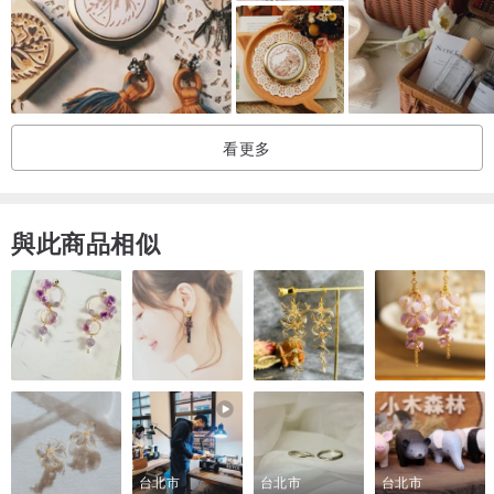
無酒精、無矽靈、無雌激素、無動物實驗、無Paraben、無SLS.SLES
1件95折，2件以上9折，多件優惠請詢問
看更多
訂製禮盒3個以上（含3個）請選擇宅配寄送
絲帶隨機
在重要的日子裡，為自己重要的人挑選一個專屬禮物
與此商品相似
此婚禮小物請私訊討論出貨日期，休假期間皆可訂製
訂製天數約3週，請提前訂購，單買保養品2日內出貨
台北市
台北市
台北市