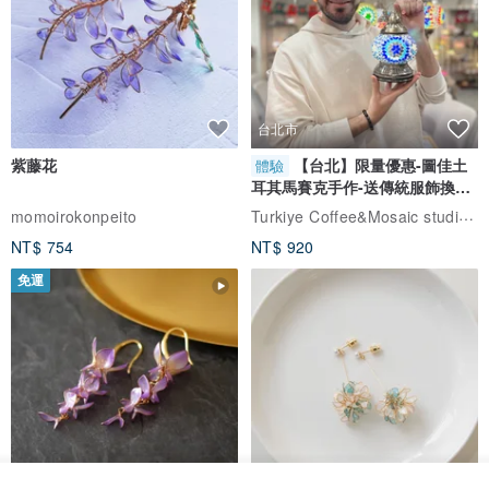
台北市
紫藤花
【台北】限量優惠-圖佳土
體驗
耳其馬賽克手作-送傳統服飾換裝
體驗
Turkiye Coffee&Mosaic studio土耳其咖啡與馬賽克燈工作坊
momoirokonpeito
NT$ 754
NT$ 920
免運