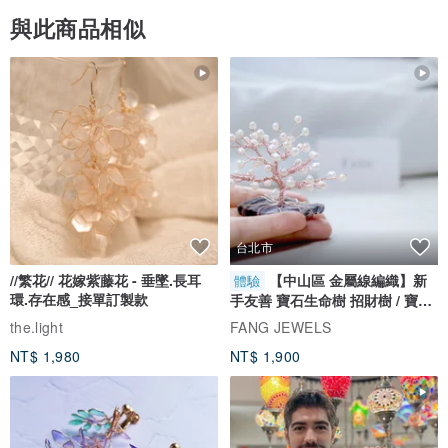
與此商品相似
台北市
//繁花// 花嫁紫藤花 - 垂墜.長耳
【中山區 金屬線編織】新
體驗
環.存在感_接單訂製款
手友善 寶石生命樹 招財樹 / 寶石
自選
the.light
FANG JEWELS
NT$ 1,980
NT$ 1,900