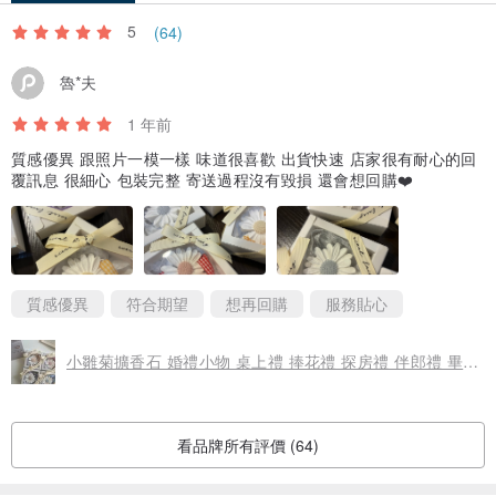
5
(64)
魯*夫
1 年前
質感優異 跟照片一模一樣 味道很喜歡 出貨快速 店家很有耐心的回
覆訊息 很細心 包裝完整 寄送過程沒有毀損 還會想回購❤️
質感優異
符合期望
想再回購
服務貼心
小雛菊擴香石 婚禮小物 桌上禮 捧花禮 探房禮 伴郎禮 畢業禮物
看品牌所有評價 (64)