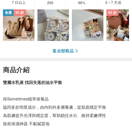
7 日以上
3～7 天前
266
96%
免運
95 折
95 折
逛全部商品
商品介紹
雙層水乳液 找回失落的油水平衡
蒔Sometimes植萃保養品
協同多款明星成分，由內到外多層養膚，從肌底穩定平衡
為肌膚提升光澤與穩定度，幫助鎖住水分、維持柔嫩彈性
妝前保濕神器 不黏膩質地