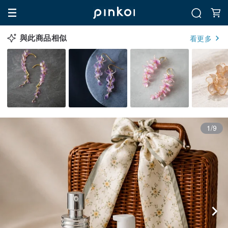
與此商品相似
看更多
1/9