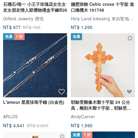
石榴石/唯一 小王子玫瑰花女生女
牆壁掛飾 Celtic cross 十字架 進
友女朋友情人節禮物禮盒手鍊B26
口橄欖木 161748
Holy Land blessing 來自聖地的祝福
Giftest Jewelry 禮悟
NT$ 677
NT$ 769
NT$ 1,200
免運
7 折
免運
L'amour 星星珍珠手鏈 (白金色)
耶穌受難像木製十字架 24 公分
高，雕刻木製十字架，耶穌受難
像天主教十字架
ARLOS
AndyCarver
NT$ 4,641
NT$ 6,630
NT$ 1,560
免運
7 折