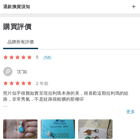
退款換貨須知
一樣，顏色深藍帶紫色，有很強的多色性，所有的天然礦石中，只有
丹泉石帶此種色彩，丹泉石的天然色中，也會帶有褐色或綠色。據說
購買評價
丹泉石對應人體的心輪，可以激發鬥志，提升直覺力，給人更多的靈
感，並緩解精神緊張及壓力，協助尋找靈魂的方向。
品牌所有評價
∆ 寶石晶礦都有其微量磁場，不過大家也不要過度依賴，隨時注意調
5
(58)
整自己的情緒及狀態，才能更好的改善自己所缺乏的部分，不是嗎?
沈*如
2 年前
||【附加說明】||
照片似乎很難如實呈現拉利瑪本身的美，很喜歡這顆拉利瑪的紋
◆每件天然石作品都只有一個，讓您擁有自己的獨一無二。
路，非常秀氣，不是紋路很粗曠的那種🤣
◆所有飾品圴以紙盒包裝寄出, 給予安全的保護。
設計師的繞線設計更加凸顯了原礦的氣質，鏈子的尾端還加了一顆
更多
◆出貨皆附飾品保護紙盒方便保存或送禮，內有保養提醒卡、密封袋
海藍寶，看到的當下覺得好新奇🤩
◆含S925純銀材質者，另外會附上拭銀布。
謝謝設計師貼心的服務，開學活動檔期的小禮物質感精緻，而且相
◆為講求誠信經營，本設計館所有商品皆為實品拍攝，除拍攝應有的
當實用又百搭，超讚！
照明及裝飾外，絕不使用軟體後製，避免色差形成。