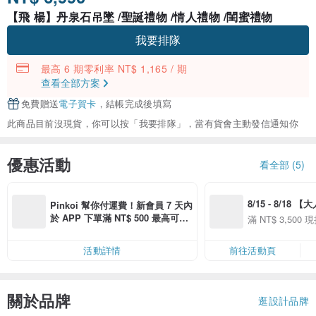
【飛 楊】丹泉石吊墜 /聖誕禮物 /情人禮物 /閨蜜禮物
我要排隊
最高 6 期零利率 NT$ 1,165 / 期
查看全部方案
免費贈送
電子賀卡
，結帳完成後填寫
此商品目前沒現貨，你可以按「我要排隊」，當有貨會主動發信通知你
優惠活動
看全部 (5)
8/15 - 8/18 
Pinkoi 幫你付運費！新會員 7 天內
季】滿 NT$3500
於 APP 下單滿 NT$ 500 最高可折
滿 NT$ 3,500 現
50
運費 NT$ 100
50
活動詳情
前往活動頁
關於品牌
逛設計品牌