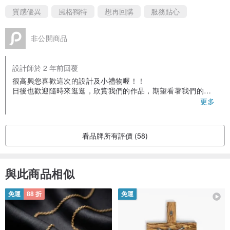
質感優異
風格獨特
想再回購
服務貼心
◆天然玉石以各個角度觀賞皆有不同的光澤，待各位朋友細細體會。
◆疫情期間，為維持衛生安全，所有商品皆不提供模特兒穿戴效果，
非公開商品
避免額外接觸，包裝製作過程全程消毒，請各位朋友放心。
設計師於 2 年前回覆
很高興您喜歡這次的設計及小禮物喔！！
||【保養及注意事項】||
日後也歡迎隨時來逛逛，欣賞我們的作品，期望看著我們的作
◆所有天然石請勿重摔或觸碰化學液體，並請勿拿至太陽下高溫曝
品，都能讓您感受到療癒的平和。
更多
感謝您給予的鼓勵與肯定，也祝您順心愉快！
曬。
◆請避免使用高音波清洗機來清洗天然玉石。
看品牌所有評價 (58)
◆所有商品皆手工少量製作，皆有手作痕跡，並且無法像機器製作一
般工整。
與此商品相似
◆使用玉石水晶皆為天然石，會有生長紋或天然礦痕，若無法接受請
勿購買。
免運
88 折
免運
◆若對產品有任何疑問，請於下單前詢問我們，謝謝您。
||【備註】||