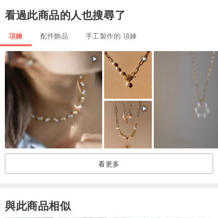
看過此商品的人也搜尋了
【飛 ．楊】 文 / 飛機耳FancyEar
項鍊
配件飾品
手工製作的 項鍊
「楊柳青青著地垂，楊花漫漫攪天飛。柳條折盡花飛盡，借問行人歸
不歸？」
—隋代、無名氏《送別》
詮釋著自信的丹泉石，圍繞著銀線的纏繞，如同隨風揚起之柳絮。成
年人的我們，是否都能成熟的面對生命中的離別呢?
||【吊墜材質】||
看更多
主石 : 丹泉石(坦桑石)
副石：無
與此商品相似
材質：美國珠寶專用藝術銅線（黃銅鍍925銀外包特殊防氧化保護
層）