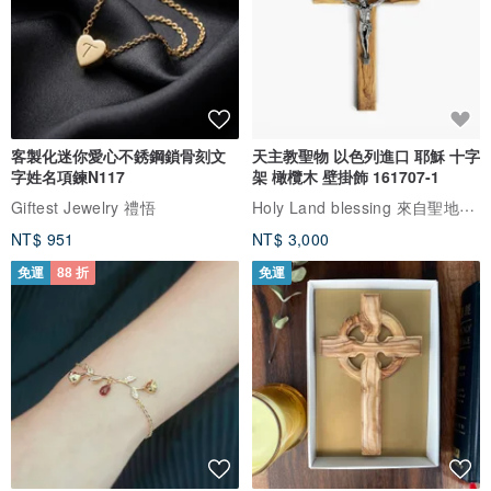
本設計館使用之文字、詩詞全為合法授權，或自行創作，未經同意請
勿隨意抄寫或引為己用。
客製化迷你愛心不銹鋼鎖骨刻文
天主教聖物 以色列進口 耶穌 十字
字姓名項鍊N117
架 橄欖木 壁掛飾 161707-1
Holy Land blessing 來自聖地的祝福
Giftest Jewelry 禮悟
NT$ 951
NT$ 3,000
免運
88 折
免運