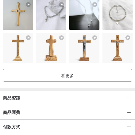
||【尺寸】||
裸石：約14 mm x 12 mm
吊墜尺寸:約 30 x 13 mm
繩/鍊長：約 47cm (含扣帶針)
看更多
||【附件】||
◆此款附 s925純銀盒鍊一條，含 s925純銀定位珠。
商品資訊
||【主石簡介】||
•丹泉石（Tanzanite），原名坦桑石，為藍或藍紫色的多色性寶石，
商品運費
是黝簾石的變種。傳說在泰坦尼亞號沉船事件中，最有名的「海洋之
心」就是丹泉石。
付款方式
之所以會取名為坦桑石，也是因為這種寶石就像坦桑尼亞的黃昏天空