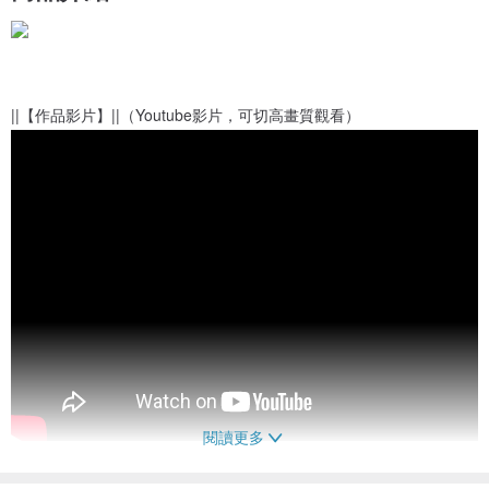
||【作品影片】||（Youtube影片，可切高畫質觀看）
閱讀更多
•拍照光源：室內窗前自然光。