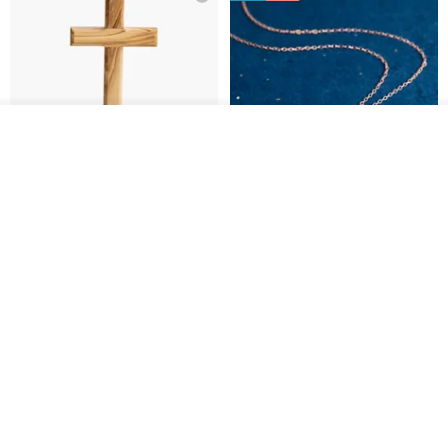
我要排隊
加入收藏
了解品牌
基督教婚禮禮物 桌上擺設 橄欖木
La Joie 藍月亮石閃耀項鏈 (玫瑰
雙層站立十字架 木製底座
金)
161711
Holy Land blessing 來自聖地的祝福
ARLOS
NT$ 899
NT$ 6,536
NT$ 9,336
免運