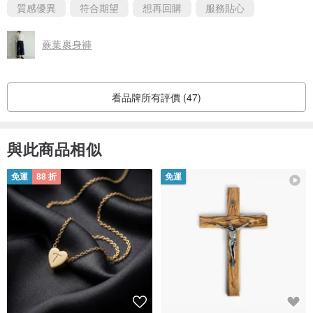
質感優異
符合期望
想再回購
服務貼心
蕨葉裹身褲
看品牌所有評價 (47)
與此商品相似
免運
88 折
免運