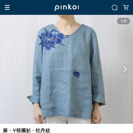
1/9
麻・V領襯衫・牡丹紋