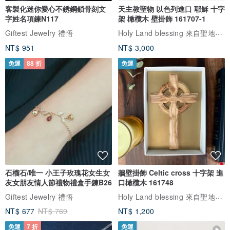
客製化迷你愛心不銹鋼鎖骨刻文
天主教聖物 以色列進口 耶穌 十字
字姓名項鍊N117
架 橄欖木 壁掛飾 161707-1
Holy Land blessing 來自聖地的祝福
Giftest Jewelry 禮悟
NT$ 951
NT$ 3,000
免運
88 折
免運
石榴石/唯一 小王子玫瑰花女生女
牆壁掛飾 Celtic cross 十字架 進
友女朋友情人節禮物禮盒手鍊B26
口橄欖木 161748
Holy Land blessing 來自聖地的祝福
Giftest Jewelry 禮悟
NT$ 677
NT$ 769
NT$ 1,200
免運
7 折
免運