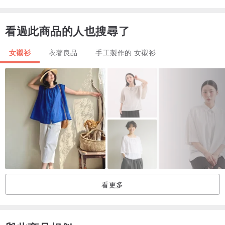
衣長：67cm 衣寬：53cm 袖長：53cm（展開）
看過此商品的人也搜尋了
型號：160cm
女襯衫
衣著良品
手工製作的 女襯衫
第12張照片中的模特：156cm
*因為全是手繪，所以每件的圖案和顏色都略有不同。請注意。
它會在收到您的訂單後上漆。
如果您趕時間，請聯繫我們。
看更多