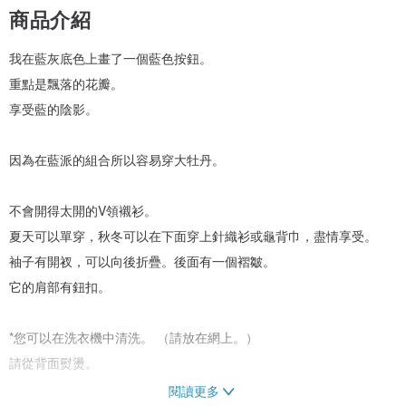
商品介紹
我在藍灰底色上畫了一個藍色按鈕。
重點是飄落的花瓣。
享受藍的陰影。
因為在藍派的組合所以容易穿大牡丹。
不會開得太開的V領襯衫。
夏天可以單穿，秋冬可以在下面穿上針織衫或龜背巾，盡情享受。
袖子有開衩，可以向後折疊。後面有一個褶皺。
它的肩部有鈕扣。
*您可以在洗衣機中清洗。 （請放在網上。）
請從背面熨燙。
閱讀更多