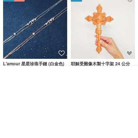
L'amour 星星珍珠手鏈 (白金色)
耶穌受難像木製十字架 24 公分
高，雕刻木製十字架，耶穌受難
像天主教十字架
看其他商品
ARLOS
AndyCarver
了解品牌
NT$ 4,641
NT$ 6,630
NT$ 1,560
免運
7 折