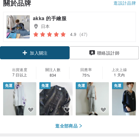
關於品牌
逛設計品牌
akka 的手繪服
日本
4.9
(47)
領優惠券
聯絡設計師
加入關注
出貨速度
關注人數
回應率
上次上線
7 日以上
1 天內
834
75%
免運
免運
免運
免運
逛全部商品