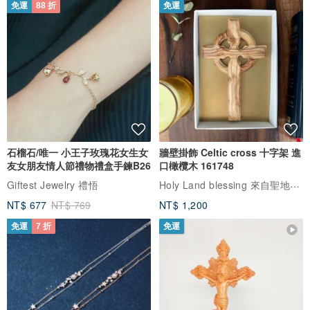
免運
88 折
免運
石榴石/唯一 小王子玫瑰花女生女
牆壁掛飾 Celtic cross 十字架 進
友女朋友情人節禮物禮盒手鍊B26
口橄欖木 161748
Holy Land blessing 來自聖地的祝福
Giftest Jewelry 禮悟
NT$ 677
NT$ 769
NT$ 1,200
免運
7 折
免運