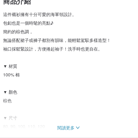
商品介紹
這件襯衫擁有十分可愛的海軍領設計。
包釦也是一個時髦的亮點♪
簡約的棕色調，
無論搭配裙子或褲子都別有韻味，能輕鬆駕馭多樣造型！
袖口採鬆緊設計，方便捲起袖子！洗手時也更自在。
▼ 材質
100% 棉
▼ 顏色
棕色
▼ 尺寸
80, 90, 100, 110, 120
閱讀更多