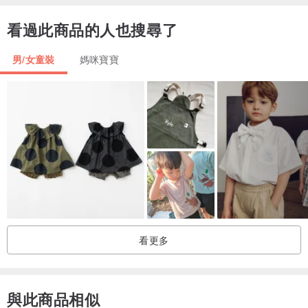
▼ 尺寸詳情
看過此商品的人也搜尋了
80 (衣長、胸寬：32cm、32cm)
90 (衣長、胸寬：34cm、34cm)
男/女童裝
媽咪寶寶
100(衣長、胸寬：37cm、35cm)
110(衣長、胸寬：40cm、37cm)
120(衣長、胸寬：43cm、39cm)
※ 尺寸可能會有輕微誤差。
※ 螢幕顯示可能導致照片顏色與實際商品略有差異，敬請見諒。
看更多
與此商品相似