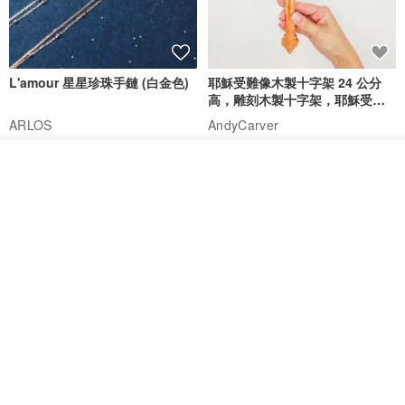
L'amour 星星珍珠手鏈 (白金色)
耶穌受難像木製十字架 24 公分
高，雕刻木製十字架，耶穌受難
像天主教十字架
ARLOS
AndyCarver
NT$ 4,641
NT$ 6,630
NT$ 1,560
看其他商品
免運
7 折
了解品牌
基督教婚禮禮物 桌上擺設 橄欖木
La Joie 藍月亮石閃耀項鏈 (玫瑰
雙層站立十字架 木製底座
金)
161711