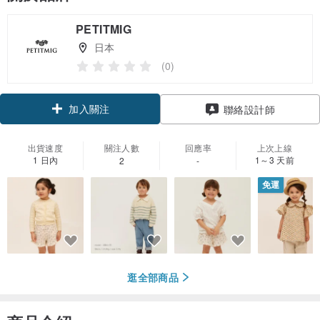
PETITMIG
日本
(0)
加入關注
聯絡設計師
出貨速度
關注人數
回應率
上次上線
1 日內
1～3 天前
2
-
免運
逛全部商品