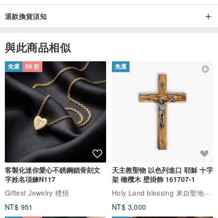
退款換貨須知
與此商品相似
免運
88 折
免運
客製化迷你愛心不銹鋼鎖骨刻文
天主教聖物 以色列進口 耶穌 十字
字姓名項鍊N117
架 橄欖木 壁掛飾 161707-1
Holy Land blessing 來自聖地的祝福
Giftest Jewelry 禮悟
NT$ 951
NT$ 3,000