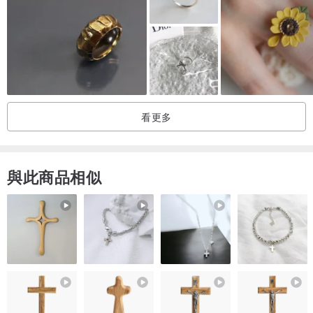
・我想要一個有強烈存在感的石戒指
・我喜歡圓頂形的凸圓形石
・我在找一個堆疊戒指
・ 一種尺寸適合所有人，大石很好
戒指材質 14kgf
看更多
戒指尺寸 自由尺寸
石頭尺寸 10 × 8
與此商品相似
材料 14kgf
戒指尺寸 免費
石頭尺寸 10mm x 8mm