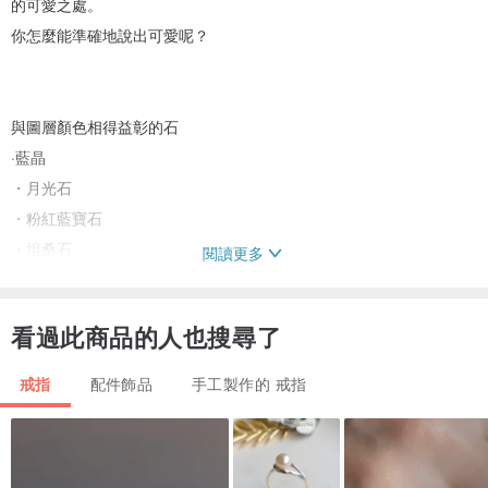
的可愛之處。
你怎麼能準確地說出可愛呢？
與圖層顏色相得益彰的石
·藍晶
・月光石
・粉紅藍寶石
・坦桑石
閱讀更多
・白殼
・ 亞硒酸鹽
看過此商品的人也搜尋了
比橢圓形戒指大一號的胖乎乎的石戒指。
戒指
配件飾品
手工製作的 戒指
它也推薦給那些正在尋找大量石戒指的人。
推薦橢圓形 L 環的人