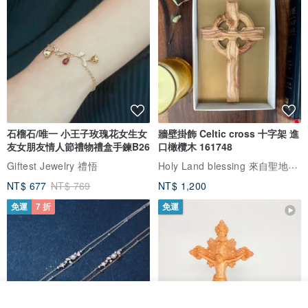
石榴石/唯一 小王子玫瑰花女生女
牆壁掛飾 Celtic cross 十字架 進
友女朋友情人節禮物禮盒手鍊B26
口橄欖木 161748
Holy Land blessing 來自聖地的祝福
Giftest Jewelry 禮悟
NT$ 677
NT$ 769
NT$ 1,200
免運
7 折
免運
我要排隊