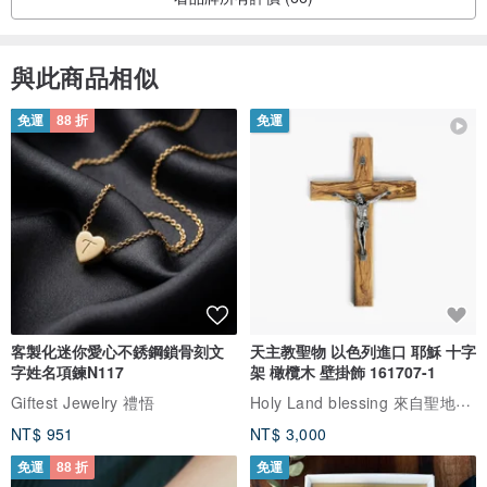
與此商品相似
免運
88 折
免運
客製化迷你愛心不銹鋼鎖骨刻文
天主教聖物 以色列進口 耶穌 十字
字姓名項鍊N117
架 橄欖木 壁掛飾 161707-1
Holy Land blessing 來自聖地的祝福
Giftest Jewelry 禮悟
NT$ 951
NT$ 3,000
免運
88 折
免運