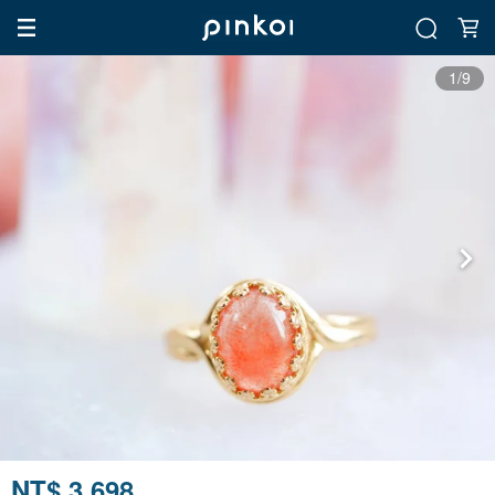
1/9
NT$ 3,698