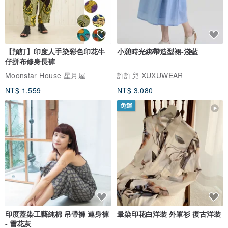
【預訂】印度人手染彩色印花牛
小憩時光綁帶造型裙-淺藍
仔拼布修身長褲
Moonstar House 星月屋
許許兒 XUXUWEAR
NT$ 1,559
NT$ 3,080
免運
印度蓋染工藝純棉 吊帶褲 連身褲
暈染印花白洋裝 外罩衫 復古洋裝
- 雪花灰