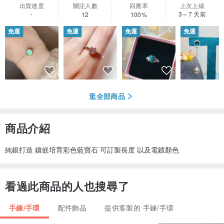
出貨速度
關注人數
回應率
上次上線
-
3～7 天前
12
100%
免運
免運
免運
免運
逛全部商品
商品介紹
純銀打造 鑲嵌培育彩色藍寶石 可訂製長度 以及電鍍顏色
看過此商品的人也搜尋了
手鍊/手環
配件飾品
提供客製的 手鍊/手環