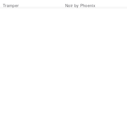
Tramper
Noir by Phoenix
NT$ 1,480
NT$ 1,480
我要訂製
加入收藏
了解品牌
印度蓋染工藝純棉 長褲 －晚霞紅
【波麗印花】皇家鹿苑 澎澎熱氣
球 前短後長 鬆緊帶 長裙
Tramper
Mr. Greenwood
NT$ 1,080
NT$ 2,620