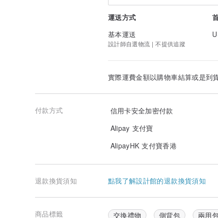
: )感謝大家的支持與喜愛，我們會繼續認真經營堅守品質
運送方式
產地/製造方式
Designed and Made in Taiwan
基本運送
U
台灣設計，台灣手工製造
設計師自選物流 | 不提供追蹤
實際運費金額以購物車結算或是到
付款方式
信用卡安全加密付款
Alipay 支付寶
AlipayHK 支付寶香港
退款換貨須知
點我了解設計館的退款換貨須知
商品標籤
交換禮物
側背包
兩用