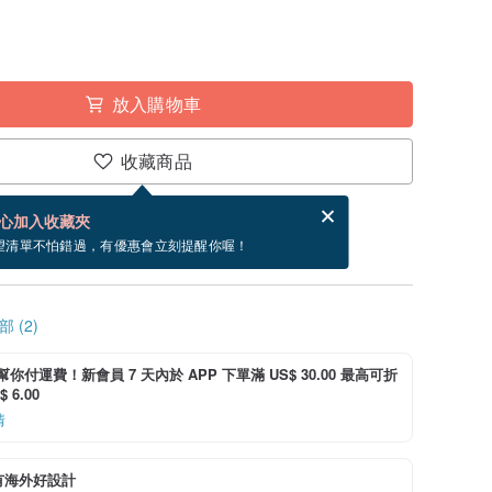
放入購物車
收藏商品
賀卡，結帳完成後填寫
電子賀卡是什麼？
心加入收藏夾
寄出商品為 2 個工作天。（不包含假日）
望清單不怕錯過，有優惠會立刻提醒你喔！
 (2)
i 幫你付運費！新會員 7 天內於 APP 下單滿 US$ 30.00 最高可折
 6.00
情
有海外好設計