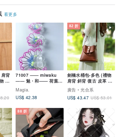
似
看更多
82 折
 肩背
71007 —— miwaku
劍橋水桶包-多色 (禮物
物 復
—— 魅・和—— 荷葉邊
肩背 斜背 復古 皮革 側
珠飾耳針/耳夾——透明
背 手工 皮 生日)
Magia.
廣告
光合系
粉紅*銀色*藍色 Magia.
US$ 42.38
US$ 43.47
8.20
US$ 53.01
88 折