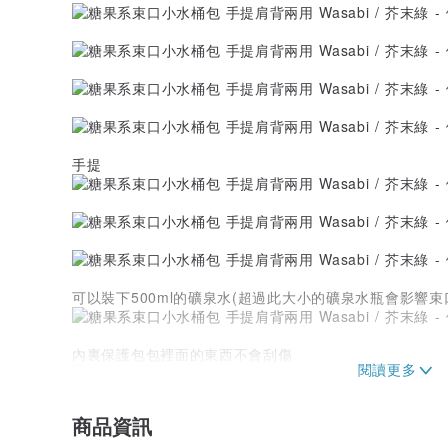
手提
可以裝下500ml的礦泉水(超過此大小的礦泉水瓶會影響束
內裏保護包包裡面的東西不會刮傷
內容物
商品資訊
小水桶包 X1