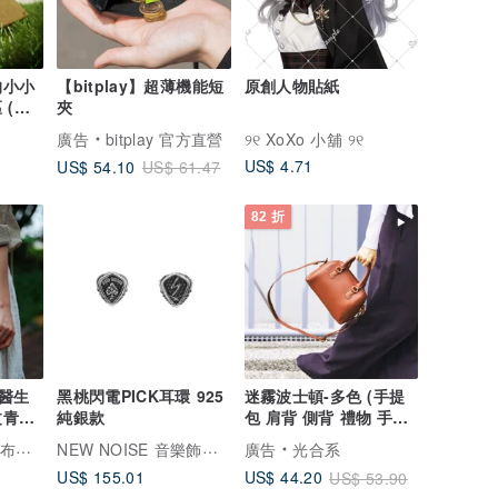
的小小
【bitplay】超薄機能短
原創人物貼紙
 (不
夾
廣告
bitplay 官方直營
୨୧ XoXo 小舖 ୨୧
US$ 4.71
US$ 54.10
US$ 61.47
82 折
醫生
黑桃閃電PICK耳環 925
迷霧波士頓-多色 (手提
文青復
純銀款
包 肩背 側背 禮物 手作
手工 皮革 復古)
NEW NOISE 音樂飾品實驗所
革製包
廣告
光合系
US$ 155.01
US$ 44.20
US$ 53.90