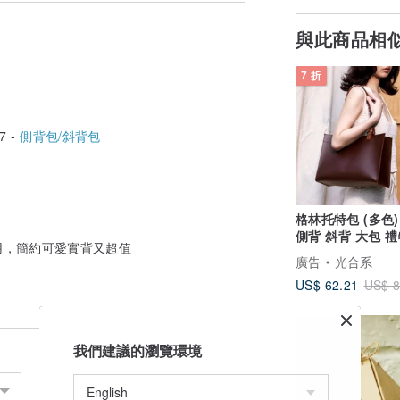
與此商品相
7 折
7 -
側背包/斜背包
格林托特包 (多色)
側背 斜背 大包 禮
用，簡約可愛實背又超值
古 手工 生日 皮
廣告
光合系
US$ 62.21
US$ 8
口)
!
我們建議的瀏覽環境