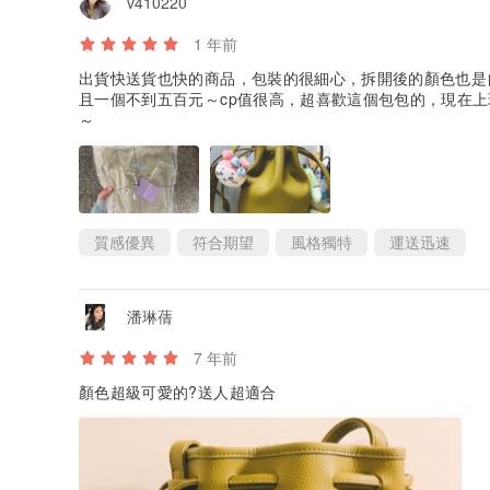
v410220
1 年前
出貨快送貨也快的商品，包裝的很細心，拆開後的顏色也是
且一個不到五百元～cp值很高，超喜歡這個包包的，現在
～
質感優異
符合期望
風格獨特
運送迅速
潘琳蒨
7 年前
顏色超級可愛的?送人超適合