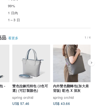
99%
1 日內
1～3 日
商品
1 / 4
看更多
 -
雙色拉鍊托特包 (2色可
內外雙色翻轉包(加大肩
極簡風格
選) (可訂製顏色)
背版) 駝色 X 深灰
水桶包 -
spring orchid
spring orchid
spring o
US$ 57.46
US$ 43.66
US$ 66.