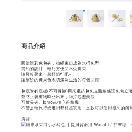
商品介紹
圓滾滾彩色包身，抽繩束口成為水桶包型
簡約的設計，輕巧方便又不受拘束
隨興拎著來一趟輕旅行吧~
讓繽紛的糖果色系填滿妳生活的每個回憶!
包底附有底板(不可拆卸)用來襯起包包立體線條讓包包立
並防止裝重物時凸出來，維持包型美觀
可放長夾、lomo或拍立得相機
不管是輕旅行或逛街都相當實用，是款可以使用很久的耐
肩背