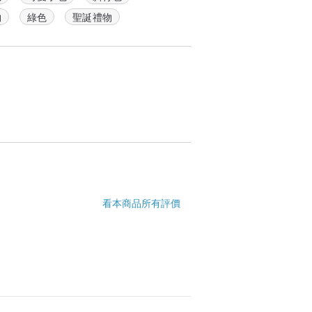
物
綠色
聖誕禮物
看本商品所有評價