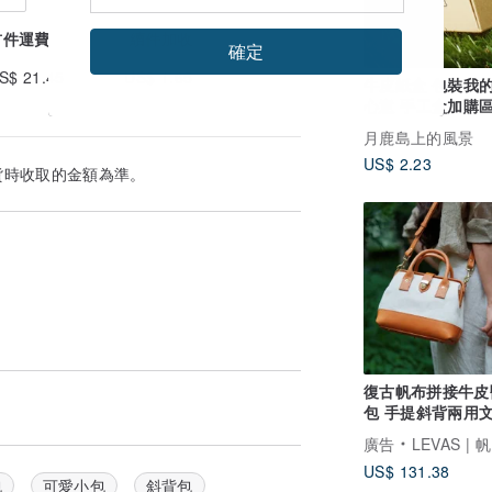
做好每一個包包。
首件運費
續件加收
確定
S$ 21.45
US$ 1.65
牛皮紙盒 包裝我
心意 手工盒加購區
含內容物)
月鹿島上的風景
US$ 2.23
貨時收取的金額為準。
復古帆布拼接牛皮
包 手提斜背兩用
古手工製作
廣告
LEVAS | 帆布皮
US$ 131.38
包
可愛小包
斜背包