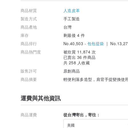
可調式背帶(不可拆) X1
同色系小零錢包 X1
商品材質
人造皮革
顏色
：Wasabi / 芥末綠
製造方式
手工製造
材質
：PVC合成皮
商品產地
台灣
尺寸
庫存
剩最後 4 件
寬(袋口)：17 cm
商品排行
No.40,503 -
包包提袋
| No.13,27
寬(袋底)：17 cm
總高：23 cm (不含提帶)
商品熱門度
被欣賞 11,874 次
總寬：17 cm (不含提帶)
已賣出 36 件商品
提手垂直高：19 cm
共 258 人收藏
背帶總長約：120 cm
重量：約340 公克
販售許可
原創商品
商品摘要
輕便利落多造型，肩背手提變換使
以上尺寸均以包包直立後來測量
▍示範Model身高163cm ▍
(若欲放長夾須注意長夾尺寸勿超過18~19公分以免妨礙束
運費與其他資訊
【購買前注意事項】
1.有問題詢問前請先詳讀交易政策可以節省雙方溝通時間喔
2.圖片會因不同螢幕而有差異，不介意者在下標。
商品運費
從台灣寄出，寄往：
希望擁有與您互動的美好經驗
美國