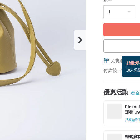
免費贈送電子
點擊愛
付款後，從備貨到
加入慾
優惠活動
看全部
Pinko
運費 US$
活動詳
輕鬆擁