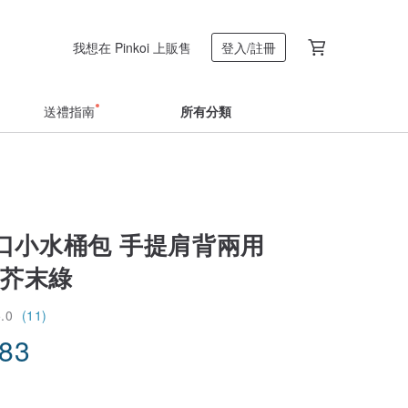
我想在 Pinkoi 上販售
登入/註冊
送禮指南
所有分類
口小水桶包 手提肩背兩用
/ 芥末綠
5.0
(11)
.83