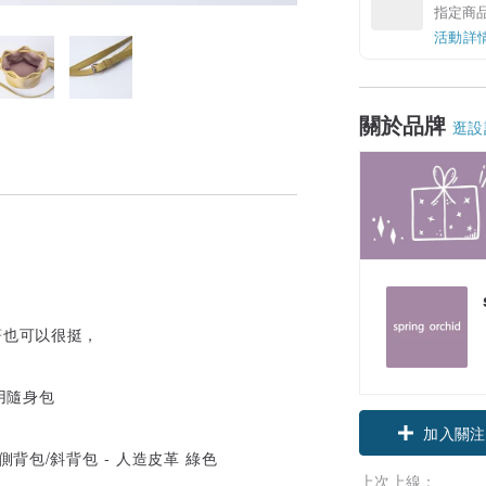
指定商
活動詳
關於品牌
逛設
著也可以很挺，
用隨身包
加入關注
上次上線：