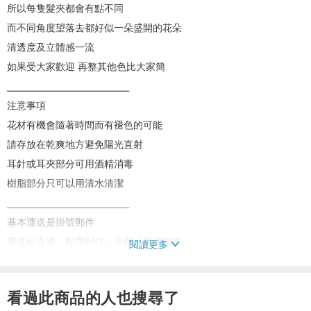
所以每隻髮夾都會有點不同
而不同角度望落去都好似一朵盛開的花朵
清透度及立體感一流
如果受大家歡迎 再整其他色比大家簡
⎯⎯⎯⎯⎯⎯⎯⎯⎯⎯⎯⎯⎯⎯⎯⎯⎯⎯⎯⎯⎯⎯
注意事項
‪花材有機會隨著時間而有褪色的可能
請存放在乾爽地方避免陽光直射
耳針或耳夾部分可用酒精消毒
樹脂部分只可以用清水清潔
⎯⎯⎯⎯⎯⎯⎯⎯⎯⎯⎯⎯⎯⎯⎯⎯⎯⎯⎯⎯⎯⎯
基本運送是掛號郵件
寄送到香港：順豐到付／平郵／掛號郵件
閱讀更多
寄送到海外：空郵掛號 （設有追蹤功能）
看過此商品的人也搜尋了