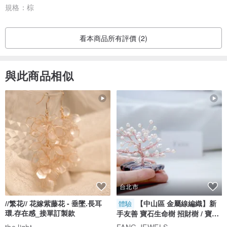
規格：
棕
看本商品所有評價 (2)
與此商品相似
台北市
//繁花// 花嫁紫藤花 - 垂墜.長耳
【中山區 金屬線編織】新
體驗
環.存在感_接單訂製款
手友善 寶石生命樹 招財樹 / 寶石
自選