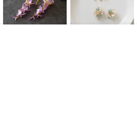
我要排隊
了解品牌
藤花 煌 耳環・耳夾
【繁花計畫】- 清冰
Dip art -nachugo-
紅花 hunghua
NT$ 2,125
NT$ 720
93 折
台北市