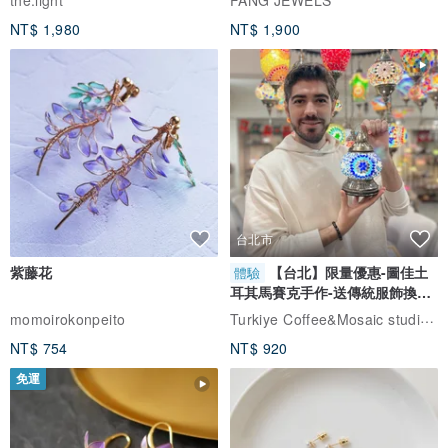
the.light
FANG JEWELS
NT$ 1,980
NT$ 1,900
台北市
紫藤花
【台北】限量優惠-圖佳土
體驗
耳其馬賽克手作-送傳統服飾換裝
體驗
Turkiye Coffee&Mosaic studio土耳其咖啡與馬賽克燈工作坊
momoirokonpeito
NT$ 754
NT$ 920
免運